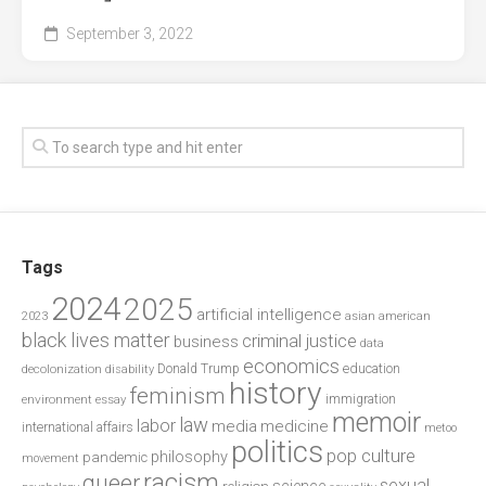
September 3, 2022
Tags
2024
2025
artificial intelligence
2023
asian american
black lives matter
criminal justice
business
data
economics
education
decolonization
Donald Trump
disability
history
feminism
environment
essay
immigration
memoir
law
labor
media
medicine
international affairs
metoo
politics
pop culture
philosophy
pandemic
movement
racism
queer
sexual
science