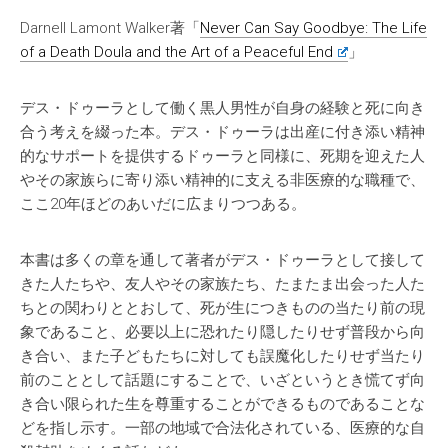
Darnell Lamont Walker著「
Never Can Say Goodbye: The Life
of a Death Doula and the Art of a Peaceful End
」
デス・ドゥーラとして働く黒人男性が自身の経験と死に向き
合う考えを綴った本。デス・ドゥーラは出産に付き添い精神
的なサポートを提供するドゥーラと同様に、死期を迎えた人
やその家族らに寄り添い精神的に支える非医療的な職種で、
ここ20年ほどのあいだに広まりつつある。
本書は多くの章を通して著者がデス・ドゥーラとして接して
きた人たちや、友人やその家族たち、たまたま出会った人た
ちとの関わりととおして、死が生につきものの当たり前の現
象であること、必要以上に恐れたり隠したりせず普段から向
き合い、また子どもたちに対しても誤魔化したりせず当たり
前のこととして話題にすることで、いざというとき慌てず向
き合い限られた生を尊重することができるものであることな
どを指し示す。一部の地域で合法化されている、医療的な自