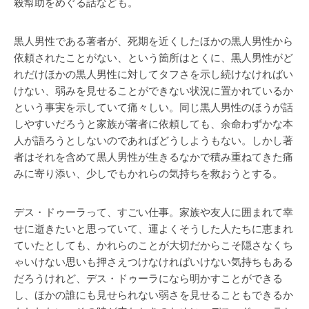
殺幇助をめぐる話なども。
黒人男性である著者が、死期を近くしたほかの黒人男性から
依頼されたことがない、という箇所はとくに、黒人男性がど
れだけほかの黒人男性に対してタフさを示し続けなければい
けない、弱みを見せることができない状況に置かれているか
という事実を示していて痛々しい。同じ黒人男性のほうが話
しやすいだろうと家族が著者に依頼しても、余命わずかな本
人が語ろうとしないのであればどうしようもない。しかし著
者はそれを含めて黒人男性が生きるなかで積み重ねてきた痛
みに寄り添い、少しでもかれらの気持ちを救おうとする。
デス・ドゥーラって、すごい仕事。家族や友人に囲まれて幸
せに逝きたいと思っていて、運よくそうした人たちに恵まれ
ていたとしても、かれらのことが大切だからこそ隠さなくち
ゃいけない思いも押さえつけなければいけない気持ちもある
だろうけれど、デス・ドゥーラになら明かすことができる
し、ほかの誰にも見せられない弱さを見せることもできるか