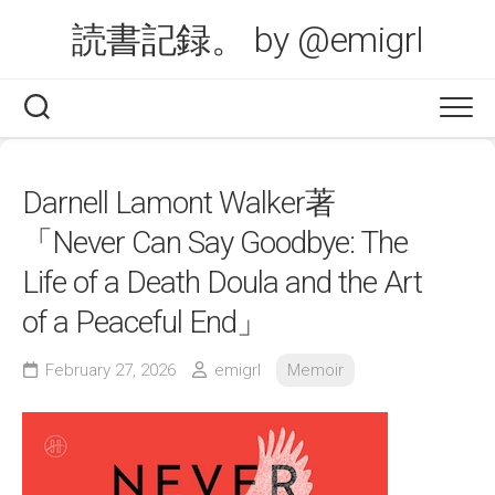
Skip
読書記録。 by @emigrl
to
content
Darnell Lamont Walker著
「Never Can Say Goodbye: The
Life of a Death Doula and the Art
of a Peaceful End」
February 27, 2026
emigrl
Memoir