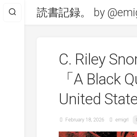
Skip
読書記録。 by @emig
to
content
C. Riley Sn
「A Black Qu
United Sta
February 18, 2026
emigrl