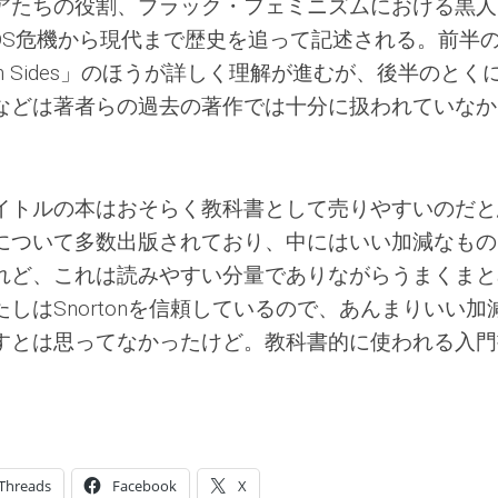
アたちの役割、ブラック・フェミニズムにおける黒人
AIDS危機から現代まで歴史を追って記述される。前半
n Both Sides」のほうが詳しく理解が進むが、後半のとく
などは著者らの過去の著作では十分に扱われていなか
イトルの本はおそらく教科書として売りやすいのだと
について多数出版されており、中にはいい加減なもの
れど、これは読みやすい分量でありながらうまくまと
しはSnortonを信頼しているので、あんまりいい加
すとは思ってなかったけど。教科書的に使われる入門
Threads
Facebook
X