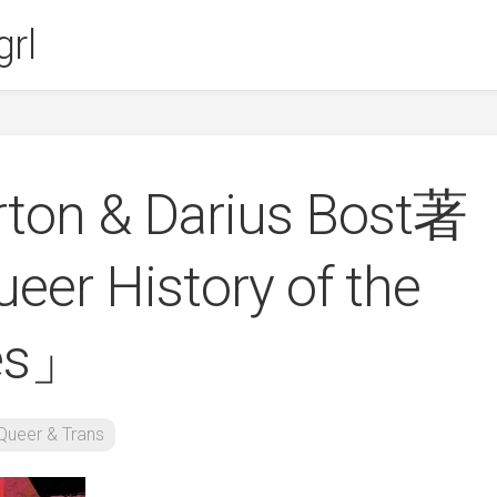
rl
orton & Darius Bost著
eer History of the
tes」
Queer & Trans