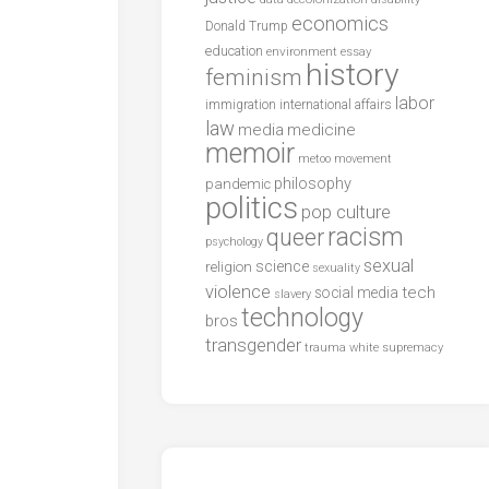
economics
Donald Trump
education
environment
essay
history
feminism
labor
international affairs
immigration
law
media
medicine
memoir
metoo
movement
philosophy
pandemic
politics
pop culture
racism
queer
psychology
sexual
science
religion
sexuality
violence
tech
social media
slavery
technology
bros
transgender
trauma
white supremacy