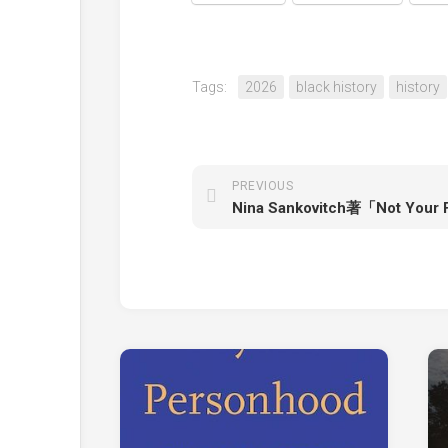
Tags:
2026
black history
history
PREVIOUS