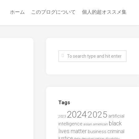
ホーム
このブログについて
個人的超オススメ集
Tags
2024
2025
artificial
2023
black
intelligence
asian american
lives matter
criminal
business
justice
data
decolonization
disability