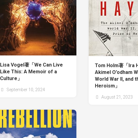
Lisa Vogel著「We Can Live
Tom Holm著「Ira H
Like This: A Memoir of a
Akimel O’odham Wa
Culture」
World War II, and t
Heroism」
September 10, 2024
August 21, 2023