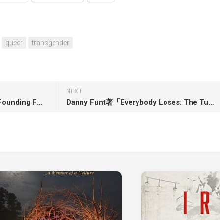
queer
transgender
NEXT
Nina Sankovitch著「Not Your Founding Father: How a Nonbinary Minister Became America’s Most Radical Revolutionary」
Danny Funt著「Everybody Loses: The Tumultuous Rise of American Sports Gambling」