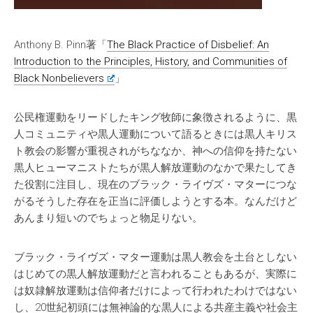
Anthony B. Pinn著「
The Black Practice of Disbelief: An
Introduction to the Principles, History, and Communities of
Black Nonbelievers
」
公民権運動をリードしたキング牧師に象徴されるように、黒
人コミュニティや黒人運動について語るときには黒人キリス
ト教会の影響が重視されがちななか、神への信仰を持たない
黒人ヒューマニストたちが黒人解放運動のなかで果たしてき
た役割に注目し、現在のブラック・ライヴズ・マターにつな
がるそうした存在を正当に評価しようとする本。なんだけど
あんまり短いのでちょっと物足りない。
ブラック・ライヴズ・マター運動は黒人教会を土台としない
はじめての黒人解放運動だと言われることもあるが、実際に
は奴隷解放運動は信仰者だけによって行われたわけではない
し、20世紀初頭には無神論的な黒人による共産主義や社会主