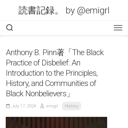
Skip
読書記録。 by @emigrl
to
content
Anthony B. Pinn著「The Black
Practice of Disbelief: An
Introduction to the Principles,
History, and Communities of
Black Nonbelievers」
July 17, 2024
emigrl
History