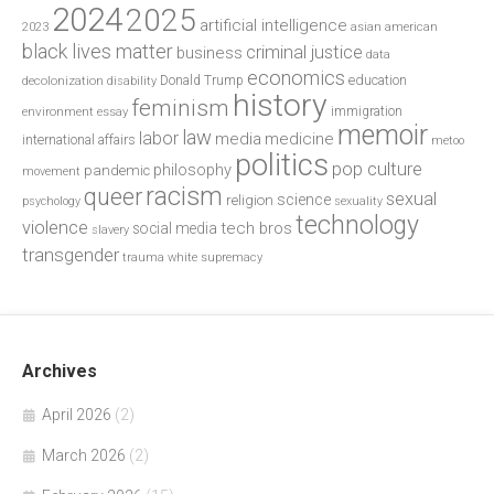
2024
2025
artificial intelligence
2023
asian american
black lives matter
criminal justice
business
data
economics
education
decolonization
Donald Trump
disability
history
feminism
environment
essay
immigration
memoir
law
labor
media
medicine
international affairs
metoo
politics
pop culture
philosophy
pandemic
movement
racism
queer
sexual
science
religion
psychology
sexuality
technology
violence
tech bros
social media
slavery
transgender
trauma
white supremacy
Archives
April 2026
(2)
March 2026
(2)