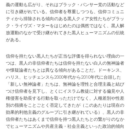
義の運動も広がり、それはブラック・パンサー党の活動など
に引き継がれている。信仰者を尊重しつつも、信仰コミュニ
ティから排除される傾向のある黒人クィア女性たちがブラッ
ク・ライヴズ・マターをはじめたのは偶然ではなく、黒人解
放運動のなかで受け継がれてきた黒人ヒューマニズムの伝統
がある。
信仰を持たない黒人たちが正当な評価を得られない理由の一
つは、黒人の非信仰者たちは信仰を持たない白人の無神論者
や懐疑論者たちとは異なる傾向があることだ。ドーキンス、
ハリス、ヒッチェンスら2000年代から2010年代に台頭した
「新しい無神論者」たちは、無神論を理性と合理主義と結び
つけ信仰者を見下し、とくにイスラム教徒に対する偏見や人
権侵害を助長する行動を取っただけでなく、人種差別や性差
別の指摘をことごとく否定してきたが（このあたりは現在の
効果的利他主義のグループに引き継がれている）、黒人の非
信仰者たちはあくまで信仰を持つ黒人たちとの繋がりのなか
でヒューマニズムや共産主義・社会主義といった政治的傾向