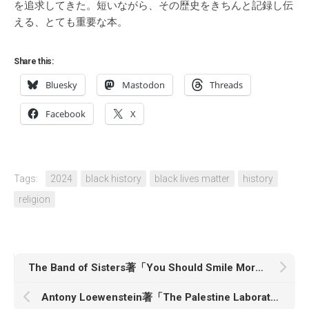
を追求してきた。短いながら、その歴史をきちんと記録し伝
える、とても重要な本。
Share this:
Bluesky
Mastodon
Threads
Facebook
X
Tags:
2024
black history
black lives matter
history
religion
The Band of Sisters著「You Should Smile More: How to Dismantle Gender Bias in the Workplace」
Antony Loewenstein著「The Palestine Laboratory: How Israel Exports the Technology of Occupation Around the World」