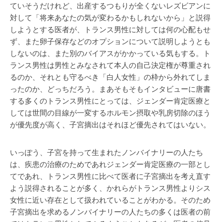
ていそうだけれど、出産するつもりが全くないレズビアンに
対して「将来あなたの気が変わるかもしれないから」と説得
しようとする医者が、トランス男性に対しては何の心配もせ
ず、また卵子保存などのオプションについて説明しようとも
しないのは、また別のバイアスがかかっている気もする。ト
ランス男性は男性とみなされて本人の自己決定権が尊重され
るのか、それとも守るべき「白人女性」の枠から外れてしま
ったのか、どっちだろう。まあそもそもインタビューに唐書
する多くのトランス男性にとっては、ジェンダー肯定医療と
しては世間の目線が一変するホルモン摂取や乳房切除のほう
が優先度が高く、子宮摘出はそれほど優先されてはいない。
いっぽう、子宮を持って生まれたノンバイナリーの人たち
は、疾患の治療のためであれジェンダー肯定医療の一部とし
てであれ、トランス男性に比べて医者に子宮摘出を考え直す
よう説得されることが多く、かれらがトランス男性よりシス
女性に近い存在として扱われていることがわかる。そのため
子宮摘出を求めるノンバイナリーの人たちの多くは医者の前