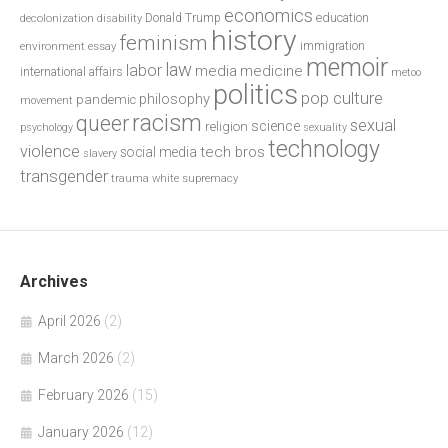
economics
education
decolonization
Donald Trump
disability
history
feminism
environment
essay
immigration
memoir
law
labor
media
medicine
international affairs
metoo
politics
pop culture
philosophy
pandemic
movement
racism
queer
sexual
science
religion
psychology
sexuality
technology
violence
tech bros
social media
slavery
transgender
trauma
white supremacy
Archives
April 2026
(2)
March 2026
(2)
February 2026
(15)
January 2026
(12)