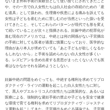
ないまま外科手術の実験台として使い捨てにされてきたこと
や、その一方で白人女性たちは白人社会の存続のための「産
む道具」として扱われ、生理痛や疾患による痛みを訴えても
女性は子どもを産むために苦しむのが当然といった扱いを受
けてきたこと、そしてこれらのパターンが現代でも形を変え
て続いていることが次々と指摘される。妊娠中絶の犯罪化が
進む現在のアメリカでは、中絶とは何の関係がない子宮摘出
の手術に対しても医者が過度に慎重になっており、医学的な
理由があり本人が求めていても「あと子どもが欲しくなるか
もしれないから」と手術を認められない白人女性が多くい
る。レズビアンを含め出産する意思がまったくない人でも医
者はなかなかそれを認めようとしない。
妊娠中絶の問題をめぐっても、中絶する権利を求めてリプロ
ダクティヴ・ライツの運動を起こした白人女性たちに対し
て、黒人やプエルトリコ人の女性たちは政策的な、あるいは
医療による、強制的な避妊手術の禁止や子どもを安全で健康
な環境で育てる権利を求めてリプロダクティヴ・ジャスティ
ス運動を起こしてきた。子宮摘出をめぐる議論でも、子宮摘