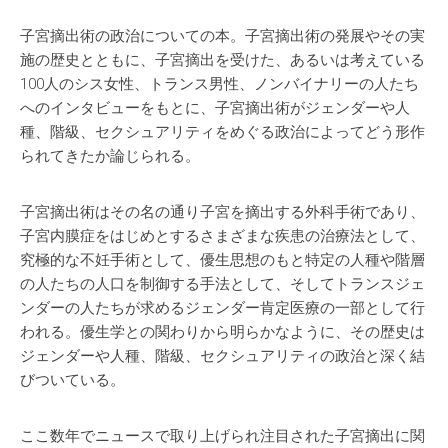
子宮摘出術の政治についての本。子宮摘出術の発展やその実
施の歴史とともに、子宮摘出を受けた、あるいは考えている
100人のシス女性、トランス男性、ノンバイナリーの人たち
へのインタビューをもとに、子宮摘出術がジェンダーや人
種、階級、セクシュアリティをめぐる政治によってどう形作
られてきたか論じられる。
子宮摘出術はその名の通り子宮を摘出する外科手術であり、
子宮内膜症をはじめとするさまざまな疾患の治療法として、
究極的な不妊手術として、優生思想のもと特定の人種や階層
の人たちの人口を制御する手法として、そしてトランスジェ
ンダーの人たちが求めるジェンダー肯定医療の一部として行
われる。優生学との関わりから明らかなように、その歴史は
ジェンダーや人種、階級、セクシュアリティの政治と深く結
びついている。
ここ数年でニュースで取り上げられ注目された子宮摘出に関