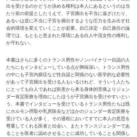
出を受けるのかどうか決める権利は本人にあるというのは当
たり前の前提としたうえで、子宮摘出を不当に遠ざけたり、
あるいは逆に不当に子宮を摘出するような圧力を生み出す社
会的環境を変えていくことが必要。自己決定・自己責任の論
理では、もともと恵まれた環境にある白人中流女性の権利し
か守れない。
本書はさらに多くのトランス男性やノンバイナリー自認の人
たちにもインタビューしている点が興味深い。トランス男性
の中にも子宮内膜症など性自認と関係のない医学的な必要性
があって子宮摘出を受ける人もいるけれど、そういう人たち
にとっても白人であれば疾患から来る身体的苦痛よりジェン
ダー肯定医療を理由にしたほうが子宮摘出を受けやすいとい
う。本書でインタビューを受けているトランス男性たちは既
にホルモン摂取や乳房除去などほかのジェンダー肯定医療を
受けている人が多く、その過程においてすでに本人の意思を
尊重してくれる医者と出会い、またトランスジェンダーであ
ることを医者に認めさせることに成功していることも関係し