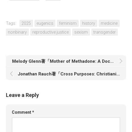
Tags:
2025
eugenics
feminism
history
medicine
nonbinary
reproductive justice
sexism
transgender
Melody Glenn著「Mother of Methadone: A Doctor’s Quest, a Forgotten History, and a Modern-Day Crisis」
Jonathan Rauch著「Cross Purposes: Christianity’s Broken Bargain with Democracy」
Leave a Reply
Comment
*