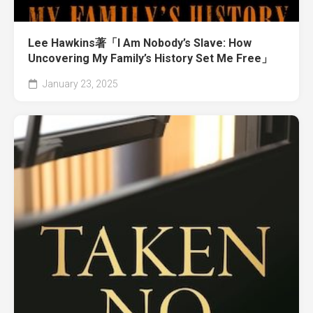
Lee Hawkins著「I Am Nobody’s Slave: How
Uncovering My Family’s History Set Me Free」
January 23, 2025