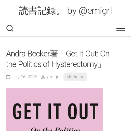
Skip
読書記録。 by @emigrl
to
content
Andra Becker著「Get It Out: On
the Politics of Hysterectomy」
July 26, 2025
emigrl
Medicine