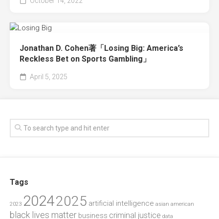
October 14, 2022
Jonathan D. Cohen著「Losing Big: America’s
Reckless Bet on Sports Gambling」
April 5, 2025
Tags
2024
2025
artificial intelligence
2023
asian american
black lives matter
criminal justice
business
data