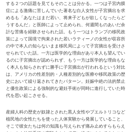
する２つの話題を見てもそのことは分かる。一つは子宮内膜
症による激痛に苦しんでいた著名な白人女性が子宮摘出を求
めるも「あなたはまだ若い、将来子どもが欲しくなったらど
うするんだ」と医師によって止められ、何週間ものあいだ余
計な苦痛を経験させられた話。もう一つはトランプの移民政
策によって国境で拘束された若いラティーノの女性が収容所
の中で本人の知らないまま移民局によって子宮摘出を受けさ
せられていた話。一方は医学的な理由があり本人も望んでい
るのに子宮摘出が認められず、もう一方は医学的な理由もな
く本人も知らされずに勝手に子宮摘出が行われるという対比
は、アメリカの性差別的・人種差別的な医療や移民政策の歴
史において繰り返されてきたパターン。妊娠中絶の法的禁止
と優生政策による強制的な避妊手術が同時に進行していた時
代を思い起こさせる。
産婦人科の歴史が奴隷とされた黒人女性やプエルトリコなど
植民地の女性たちを使った人体実験から発展していること、
そこで彼女たちは何の知識も与えられず痛み止めすらもらえ