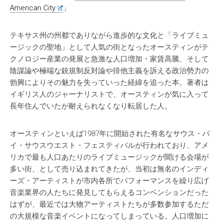
American City
」
テキサス州の州都でありながら進歩的な文化と「ライブミュ
ージックの聖地」として人気の街となったオースティンがテ
クノロジー産業の発展と急激な人口増加・家賃高騰、そして
陰謀論や極端な銃規制反対論や排他主義を訴える政治勢力の
勃興によりその魅力を失っていった経緯を追った本。著者は
イギリス人のジャーナリストで、オースティンが気に入って
長年住んでいたが耐えられなくなり転居した人。
オースティンといえば1987年に開始された有名なサウス・バ
イ・サウスウエスト・フェスティバルが行われており、アメ
リカで最も人口あたりのライブミュージックが聞ける会場が
多い街、として売り込まれてきたが、当初は無名のインディ
ーズ・アーティストが市内各所でパフォーマンスを繰り広げ
音楽業界の人たちに発見してもらえるコンベンションだった
はずが、最近では大物アーティストたちが多数参加するただ
の大規模な音楽イベントになってしまっている。人口増加に