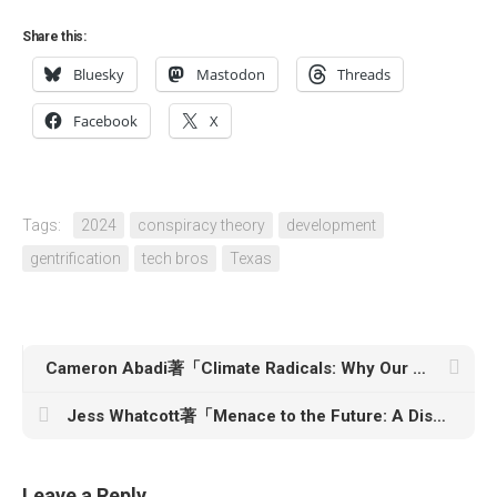
Share this:
Bluesky
Mastodon
Threads
Facebook
X
Tags:
2024
conspiracy theory
development
gentrification
tech bros
Texas
Cameron Abadi著「Climate Radicals: Why Our Environmental Politics Isn’t Working」
Jess Whatcott著「Menace to the Future: A Disability and Queer History of Carceral Eugenics」
Leave a Reply