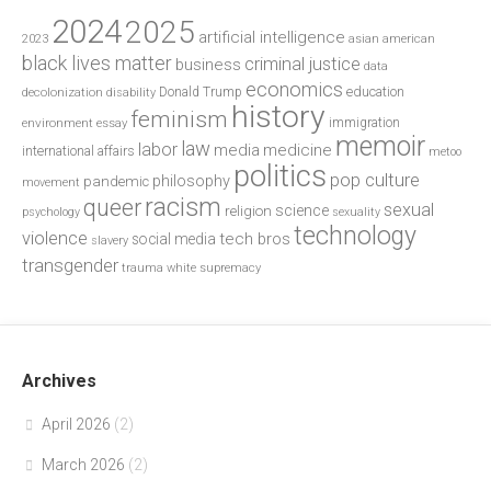
2024
2025
artificial intelligence
2023
asian american
black lives matter
criminal justice
business
data
economics
education
decolonization
Donald Trump
disability
history
feminism
environment
essay
immigration
memoir
law
labor
media
medicine
international affairs
metoo
politics
pop culture
philosophy
pandemic
movement
racism
queer
sexual
science
religion
psychology
sexuality
technology
violence
tech bros
social media
slavery
transgender
trauma
white supremacy
Archives
April 2026
(2)
March 2026
(2)