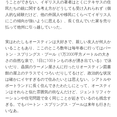
うことができない。イギリス人の著者はとくにテキサスの住
民たちの銃に関する考え方がどうしても受け入れられず（個
人的な経験だけど、他の外国人や移民にくらべてイギリス人
にこの傾向が強いように思える）、長く住んでいた家を売り
払って他州に引っ越していった。
実はわたしもオースティンは大好きで、親しい友人が何人か
いることもあり、ここのところ数年は毎年春に行ってはバー
トン・スプリングス・プール（1万2000平方メートルの大き
さの自然な泉で、1日に100トンもの水が湧き出ている）で泳
いだり、贔屓のラーメン屋さんに行ったりオースティン図書
館の屋上のテラスでくつろいだりしてるけど、政治的な状況
は確かにイヤすぎるので住みたいとは思えない。シアトルや
ポートランドに長く住んできたわたしにとって、オースティ
ンはそれらと似た雰囲気の街なんだけど、ジェントリフィケ
ーションや住宅問題で全く同じことが起きているのも残念す
ぎる。でもバートン・スプリングス・プールは来年も行きた
いなあ。