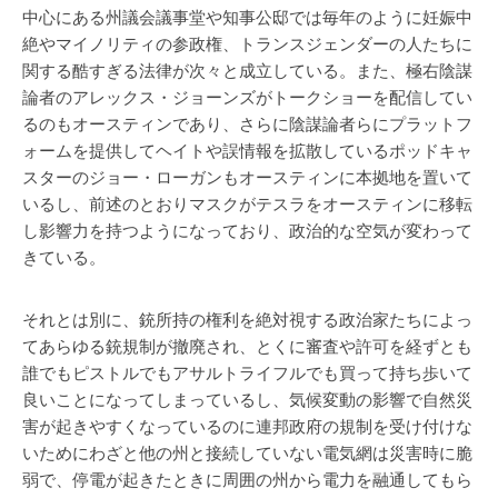
中心にある州議会議事堂や知事公邸では毎年のように妊娠中
絶やマイノリティの参政権、トランスジェンダーの人たちに
関する酷すぎる法律が次々と成立している。また、極右陰謀
論者のアレックス・ジョーンズがトークショーを配信してい
るのもオースティンであり、さらに陰謀論者らにプラットフ
ォームを提供してヘイトや誤情報を拡散しているポッドキャ
スターのジョー・ローガンもオースティンに本拠地を置いて
いるし、前述のとおりマスクがテスラをオースティンに移転
し影響力を持つようになっており、政治的な空気が変わって
きている。
それとは別に、銃所持の権利を絶対視する政治家たちによっ
てあらゆる銃規制が撤廃され、とくに審査や許可を経ずとも
誰でもピストルでもアサルトライフルでも買って持ち歩いて
良いことになってしまっているし、気候変動の影響で自然災
害が起きやすくなっているのに連邦政府の規制を受け付けな
いためにわざと他の州と接続していない電気網は災害時に脆
弱で、停電が起きたときに周囲の州から電力を融通してもら