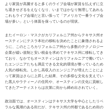
より家賃が高騰すると多くのライブ会場が家賃を払えずに立
ち退きせざるをえなくなり、いまではかなり無理してあれも
これもライブ会場だと言い張って「アメリカで一番ライブ会
場が多い」という体面を保っているのが現状。
またイーロン・マスクがカリフォルニア州からテキサス州オ
ースティンにテスラ本社の移転を決めたことに象徴されるよ
うに、このところカリフォルニア州から多数のテクノロジー
企業が緩い規制と安い税金を求めてテキサス州に移転してき
ており、なかでもオースティンはカリフォルニアで働いてい
たエンジニアたちも満足できる文化的環境が整っているため
人気の移転先。しかし高収入のエンジニアが増えたことによ
って家賃はさらに上昇した結果、その多様な文化を支えてい
た黒人やラティーノの住民や、オースティンの文化に貢献し
てきたアーティストらは次第に街から締め出されていく。
政治面では、オースティンはテキサス大学を中心としたリベ
ラルな風潮のある街だが、テキサス州の州都であるため街の