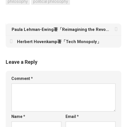
philosophy
political philosophy
Paula Lehman-Ewing著「Reimagining the Revolution: Four Stories of Abolition, Autonomy, and Forging New Paths in the Modern Civil Rights Movement」
Herbert Hovenkamp著「Tech Monopoly」
Leave a Reply
Comment
*
Name
*
Email
*