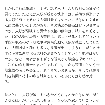
しかしこれは単純化しすぎた話であり、より複雑な議論が必
要そうだ。たとえば人類が感じる快楽には、芸術や娯楽によ
る人類特有（あるいは人類以外ではめったに見ない）文化的
活動に基づいたものがあり、その快楽の価値はどう評価する
のか。人類が経験する愛情や友情の価値は。滅亡を直前とし
た世代の人類が経験する苦痛は。滅亡させるとしてどういう
手段を取るのか（核戦争や気候変動で人類が滅亡したとした
ら、人類以外の種にも多大な被害が出てしまう）。滅亡させ
ずに産業畜産や化石燃料の消費をなくしていく可能性はない
のか、など、著者はさまざまな視点から議論を深めていく。
「現在の命も将来のまだ生まれていない命も等価」という長
期主義の考えを否定し、あくまでいまある命、そして想像可
能な範囲の将来の命を対象としているあたりは好感が持て
る。
最終的に、人類が滅亡すべきかどうかはわからないが、滅亡
させたほうがいいと思わせるような状況を変えていこう、そ