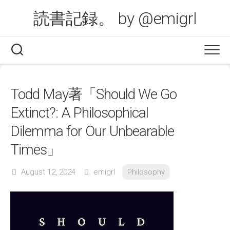
Skip
読書記録。 by @emigrl
to
content
Todd May著「Should We Go
Extinct?: A Philosophical
Dilemma for Our Unbearable
Times」
August 12, 2024
emigrl
Philosophy