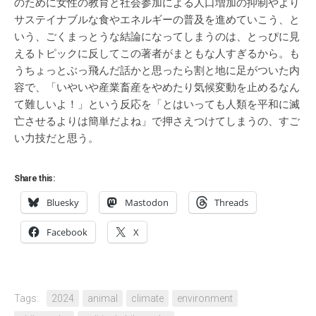
のために女性の教育と社会参加による人口増加の抑制やより
サステイナブルな食やエネルギーの普及を進めていこう、と
いう、ごくまっとうな結論になってしまうのは、とっぴに見
えるトピックに反してこの著者がまともな人すぎるから。も
うちょっとぶっ飛んだ話かと思ったら割と地に足がついた内
容で、「いやいや産業畜産をやめたり気候変動を止めるなん
て難しいよ！」という反応を「とはいっても人類を平和に滅
亡させるよりは簡単だよね」で押さえつけてしまうの、すご
い力技だと思う。
Share this:
Bluesky
Mastodon
Threads
Facebook
X
Tags:
2024
animal
climate
environment