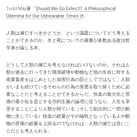
Todd May著「
Should We Go Extinct?: A Philosophical
Dilemma for Our Unbearable Times
」
人類は滅亡すべきかどうか、という議題についてどう考える
ことができるのか、生と死についての著書が多数ある政治哲
学者が論じる本。
どうして人類の滅亡を考えなければいけないのか。それは人
類が過去に行ってきた環境破壊や動物など他の生命に対する
産業畜産をはじめとした加害行為の罰としてではなく、人類
がいまも続けているそれらの行為の害悪を取り除くために必
要なことだと考えることができるからだ。快楽の最大化と苦
痛の最小化を是とする功利主義の論理に従うなら、人生を享
受することにより人類が得ている（そして副次的に一部の動
物に生じている）快楽の総量がその犠牲となっている人や動
物の苦痛の総量を上回るのでなければ、人類の滅亡は良いこ
とだとも考えられる。