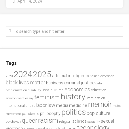
April 14, 2024
Tags
2024
2025
artificial intelligence
2023
asian american
black lives matter
criminal justice
business
data
economics
education
decolonization
Donald Trump
disability
history
feminism
environment
essay
immigration
memoir
law
labor
media
medicine
international affairs
metoo
politics
pop culture
philosophy
pandemic
movement
racism
queer
sexual
science
religion
psychology
sexuality
technology
violence
tech bros
social media