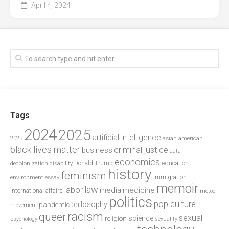
April 4, 2024
Tags
2024
2025
artificial intelligence
2023
asian american
black lives matter
criminal justice
business
data
economics
education
decolonization
Donald Trump
disability
history
feminism
environment
essay
immigration
memoir
law
labor
media
medicine
international affairs
metoo
politics
pop culture
philosophy
pandemic
movement
racism
queer
sexual
science
religion
psychology
sexuality