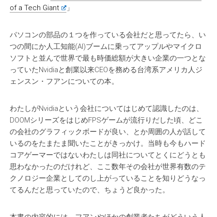
of a Tech Giant
」
パソコンの部品の１つを作っている会社だと思ってたら、い
つの間にか人工知能(AI)ブームに乗ってアップルやマイクロ
ソフトと並んで世界で最も時価総額が大きい企業の一つとな
っていたNvidiaと創業以来CEOを務める台湾系アメリカ人ジ
ェンスン・フアンについての本。
わたしがNvidiaという会社についてはじめて認識したのは、
DOOMシリーズをはじめFPSゲームが流行りだした頃、どこ
の会社のグラフィックボードが良い、とか周囲の人が話して
いるのをたまたま聞いたことがきっかけ。当時も今もハード
コアゲーマーではないわたしは同社についてとくにどうとも
思わなかったのだけれど、ここ数年その会社が世界有数のテ
クノロジー企業としてのし上がっていることを知りどうなっ
てるんだと思っていたので、ちょうど良かった。