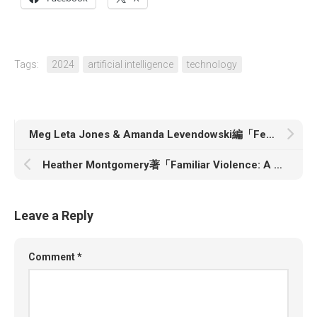
Tags:
2024
artificial intelligence
technology
Meg Leta Jones & Amanda Levendowski編「Feminist Cyberlaw」
Heather Montgomery著「Familiar Violence: A History of Child Abuse」
Leave a Reply
Comment
*