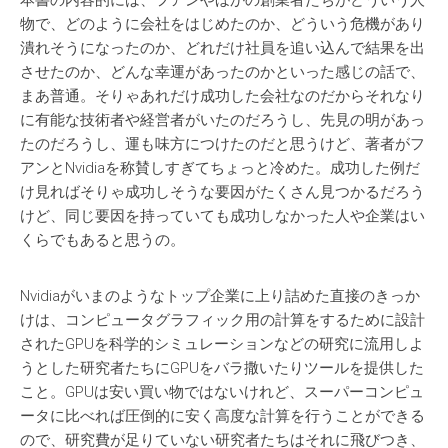
本書の内容的には、フアンやほかの創業者たちがどういう人
物で、どのように会社をはじめたのか、どういう危機があり
潰れそうになったのか、どれだけ社員を追い込んで結果を出
させたのか、どんな幸運があったのかといった感じの話で、
まあ普通。そりゃあれだけ成功した会社なのだからそれなり
に有能な技術者や経営者がいたのだろうし、先見の明があっ
たのだろうし、運も味方につけたのだと思うけど、著者がフ
アンとNvidiaを称賛しすぎてちょっと冷めた。成功した例だ
け見ればそりゃ成功しそうな要因がたくさん見つかるだろう
けど、同じ要因を持っていても成功しなかった人や企業はい
くらでもあると思うの。
Nvidiaがいまのようなトップ企業に上り詰めた直接のきっか
けは、コンピュータグラフィック用の計算をするために設計
されたGPUを科学的シミュレーションなどの研究に流用しよ
うとした研究者たちにGPUをバラ撒いたりツールを提供した
こと。GPUは安い買い物ではないけれど、スーパーコンピュ
ータに比べれば圧倒的に安く高度な計算を行うことができる
ので、研究費が足りていない研究者たちはそれに飛びつき、