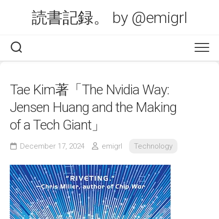
Skip
読書記録。 by @emigrl
to
content
Tae Kim著「The Nvidia Way:
Jensen Huang and the Making
of a Tech Giant」
December 17, 2024
emigrl
Technology