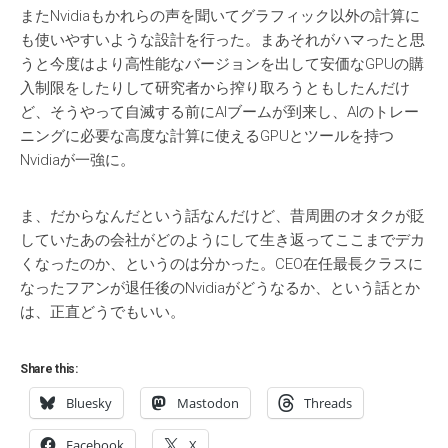
またNvidiaもかれらの声を聞いてグラフィック以外の計算に
も使いやすいような設計を行った。まあそれがハマったと思
うと今度はより高性能なバージョンを出して安価なGPUの購
入制限をしたりして研究者から搾り取ろうともしたんだけ
ど、そうやって自滅する前にAIブームが到来し、AIのトレー
ニングに必要な高度な計算に使えるGPUとツールを持つ
Nvidiaが一強に。
ま、だからなんだという話なんだけど、昔周囲のオタクが貶
していたあの会社がどのようにして生き返ってここまでデカ
くなったのか、というのは分かった。CEO在任最長クラスに
なったフアンが退任後のNvidiaがどうなるか、という話とか
は、正直どうでもいい。
Share this:
Bluesky
Mastodon
Threads
Facebook
X