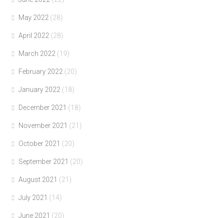
May 2022
(28)
April 2022
(28)
March 2022
(19)
February 2022
(20)
January 2022
(18)
December 2021
(18)
November 2021
(21)
October 2021
(20)
September 2021
(20)
August 2021
(21)
July 2021
(14)
June 2021
(20)