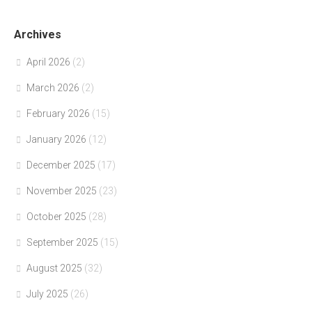
Archives
April 2026
(2)
March 2026
(2)
February 2026
(15)
January 2026
(12)
December 2025
(17)
November 2025
(23)
October 2025
(28)
September 2025
(15)
August 2025
(32)
July 2025
(26)