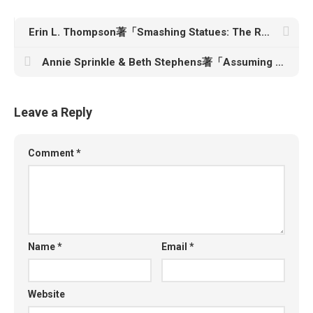
Erin L. Thompson著「Smashing Statues: The Rise and Fall of America’s Public Monuments」
Annie Sprinkle & Beth Stephens著「Assuming the Ecosexual Position: The Earth As Lover」
Leave a Reply
Comment
*
Name
*
Email
*
Website