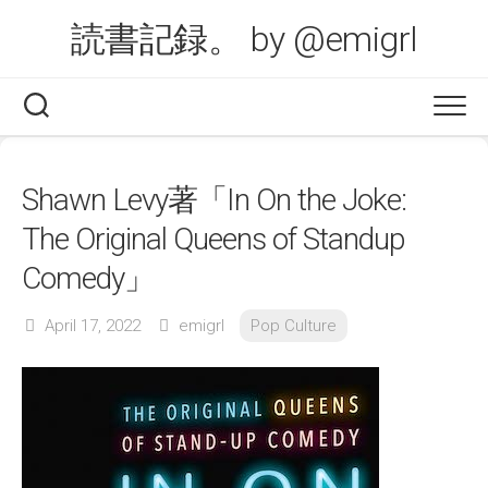
Skip
読書記録。 by @emigrl
to
content
Shawn Levy著「In On the Joke:
The Original Queens of Standup
Comedy」
April 17, 2022
emigrl
Pop Culture