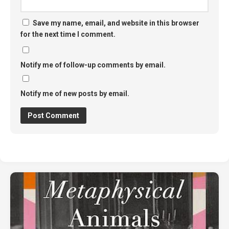
Save my name, email, and website in this browser
for the next time I comment.
Notify me of follow-up comments by email.
Notify me of new posts by email.