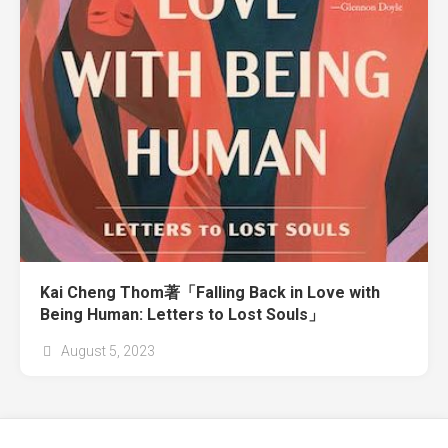
Kai Cheng Thom著「Falling Back in Love with
Being Human: Letters to Lost Souls」
August 5, 2023