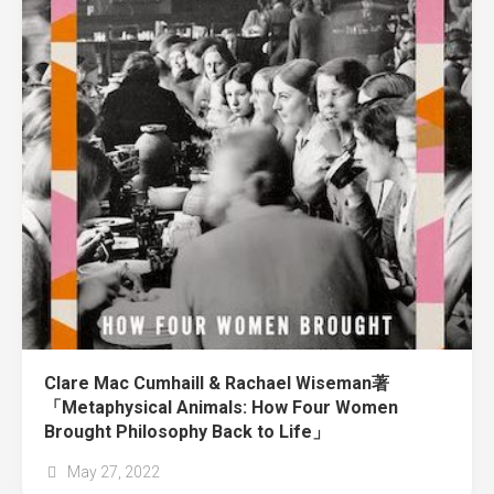
Clare Mac Cumhaill & Rachael Wiseman著
「Metaphysical Animals: How Four Women
Brought Philosophy Back to Life」
May 27, 2022