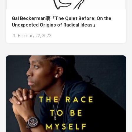
Gal Beckerman著「The Quiet Before: On the
Unexpected Origins of Radical Ideas」
February 22, 2022