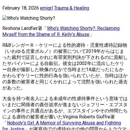
February 18, 2026
emigrl
Trauma & Healing
Reshona Landfair著「
Who’s Watching Shorty?: Reclaiming
Myself from the Shame of R. Kelly’s Abuse
」
R&BシンガーＲ・ケリーによる性的虐待・児童性虐待記録物
（いわゆる児童ポルノ）の被害について2019年からはじま
った裁判で証言しかれに有罪実刑判決が下されるのに貢献し
たサバイバーによる自叙伝。彼女は2002年に流出したケリ
ー自身が撮影した映像のなかで当時まだ14歳だったにもか
かわらずケリーに性的行為を強いられていたが、当時はほか
の多数の被害者と同じくかれによって沈黙を強いられた過去
があった。
大金を持つ有名人による未成年の性虐待事件という意味では
いまだに関係者の責任追求が進まないジェフリー・エプスタ
インの事件と共通点があるが、エプスタインやその仲間たち
による虐待の被害者が書いたVirginia Roberts Giuffre著
「
Nobody’s Girl: A Memoir of Surviving Abuse and Fighting
for Justice
」が家庭内での虐待やその他の問題からトラウマ