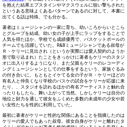
を抱えた結果エプスタインやマクスウェルに狙い撃ちされた
というある意味よくあるパターンであるのに対して、本書に
出てくる話は特殊。でも分かる。
著者はミュージシャンの一家に育ち、幼いころからいとこら
とグループを結成、幼い女の子が上手にラップをすることで
人気を得たほか、学校でも成績優秀で、バスケットボールの
チームでも活躍していた。R&Bミュージシャンである叔母が
Ｒ・ケリーに見出され（というか実際には愛人契約のようか
形で取り込まれ）たことをきっかけに著者もケリーのスタジ
オに出入りするようになり、また父親もケリーのレコーディ
ングミュージシャンとしての仕事をするという、家族ぐるみ
の付き合いに。もともとイケてる女の子がＲ・ケリーほどの
有名人と仲良くなり学校のバスケの試合をケリーが応援に来
たり、、スタジオを訪れるほかの有名アーティストと触れ合
ったりもしたら、舞い上がって当然。しかしケリーは自分の
地位と財力を通して彼女をふくめた多数の未成年の少女や若
い女性たちを性的に利用していた。
最初に著者がケリーと性的な関係にあることを指摘したのは
ケリーの愛人でもあった叔母。彼女自身がケリーと離れたタ