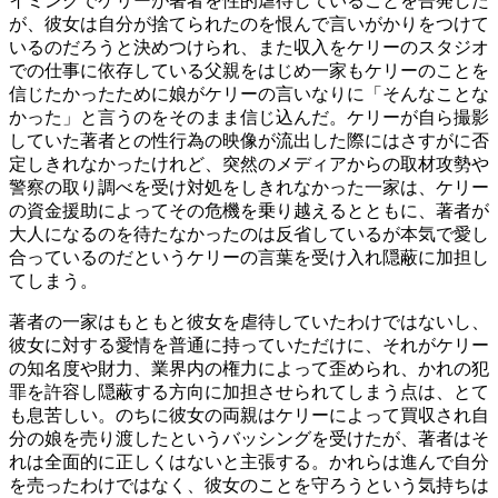
イミングでケリーが著者を性的虐待していることを告発した
が、彼女は自分が捨てられたのを恨んで言いがかりをつけて
いるのだろうと決めつけられ、また収入をケリーのスタジオ
での仕事に依存している父親をはじめ一家もケリーのことを
信じたかったために娘がケリーの言いなりに「そんなことな
かった」と言うのをそのまま信じ込んだ。ケリーが自ら撮影
していた著者との性行為の映像が流出した際にはさすがに否
定しきれなかったけれど、突然のメディアからの取材攻勢や
警察の取り調べを受け対処をしきれなかった一家は、ケリー
の資金援助によってその危機を乗り越えるとともに、著者が
大人になるのを待たなかったのは反省しているが本気で愛し
合っているのだというケリーの言葉を受け入れ隠蔽に加担し
てしまう。
著者の一家はもともと彼女を虐待していたわけではないし、
彼女に対する愛情を普通に持っていただけに、それがケリー
の知名度や財力、業界内の権力によって歪められ、かれの犯
罪を許容し隠蔽する方向に加担させられてしまう点は、とて
も息苦しい。のちに彼女の両親はケリーによって買収され自
分の娘を売り渡したというバッシングを受けたが、著者はそ
れは全面的に正しくはないと主張する。かれらは進んで自分
を売ったわけではなく、彼女のことを守ろうという気持ちは