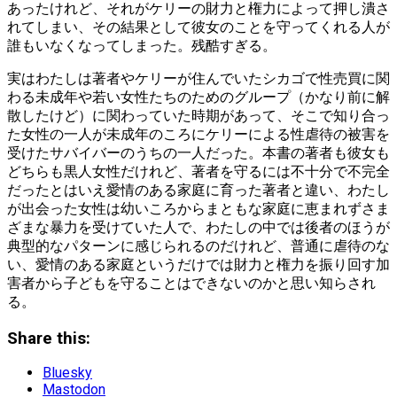
あったけれど、それがケリーの財力と権力によって押し潰さ
れてしまい、その結果として彼女のことを守ってくれる人が
誰もいなくなってしまった。残酷すぎる。
実はわたしは著者やケリーが住んでいたシカゴで性売買に関
わる未成年や若い女性たちのためのグループ（かなり前に解
散したけど）に関わっていた時期があって、そこで知り合っ
た女性の一人が未成年のころにケリーによる性虐待の被害を
受けたサバイバーのうちの一人だった。本書の著者も彼女も
どちらも黒人女性だけれど、著者を守るには不十分で不完全
だったとはいえ愛情のある家庭に育った著者と違い、わたし
が出会った女性は幼いころからまともな家庭に恵まれずさま
ざまな暴力を受けていた人で、わたしの中では後者のほうが
典型的なパターンに感じられるのだけれど、普通に虐待のな
い、愛情のある家庭というだけでは財力と権力を振り回す加
害者から子どもを守ることはできないのかと思い知らされ
る。
Share this:
Bluesky
Mastodon