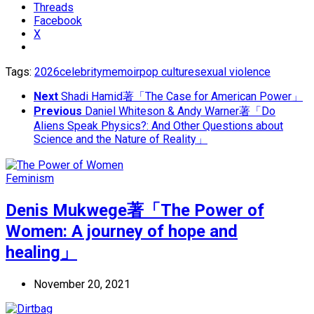
Threads
Facebook
X
Tags:
2026
celebrity
memoir
pop culture
sexual violence
Next
Shadi Hamid著「The Case for American Power」
Previous
Daniel Whiteson & Andy Warner著「Do
Aliens Speak Physics?: And Other Questions about
Science and the Nature of Reality」
Feminism
Denis Mukwege著「The Power of
Women: A journey of hope and
healing」
November 20, 2021