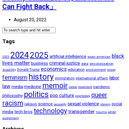
Can Fight Back」
August 20, 2022
Tags
2024
2025
black
artificial intelligence
2023
asian american
lives matter
criminal justice
business
data
decolonization
economics
education
Donald Trump
environment
essay
disability
history
feminism
labor
international affairs
immigration
memoir
law
media
medicine
pandemic
metoo
movement
politics
queer
pop culture
philosophy
psychology
racism
sexual violence
science
social
religion
sexuality
slavery
technology
transgender
tech bros
media
trauma
white
supremacy
Archives