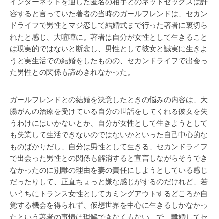
インターネットを通した匿名の相手とのネットセックスは許
容すると言っていた著者の当時のガールフレンドは、セカン
ドライフで男性とマジ恋して結婚式まで行った著者に裏切ら
れたと感じ、大喧嘩に。著者は自分が女性として生きること
は現実的ではないと断念し、男性として彼女と誠実に生きよ
うと実生活での結婚をしたものの、セカンドライフで出会っ
た男性との関係も諦めきれなかった。
ガールフレンドとの結婚を決意したときの悩みの内容は、大
腸がんの治療を受けている自分の世話をしてくれる彼女を失
うわけにはいかないとか、自分が女性として生きようとして
も失業して生活できないのではないかといった自己中心的な
ものばかりだし、自分は男性として生きる、セカンドライフ
で出会った男性との関係も解消すると宣言しながらそうでき
なかったのに別離の理由を妻の責任にしようとしている感じ
だったりして、正直ちょっと嫌な感じがするのだけれど、若
いうちにトランス女性としてカミングアウトするどころか自
覚する機会を得られず、仮想世界を中心に生きるしかなかっ
たという著者の事情は理解できなくもない。で、離婚してセ