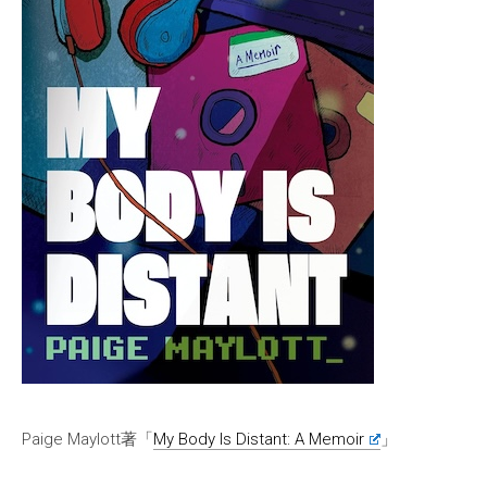
Paige Maylott著「
My Body Is Distant: A Memoir
」