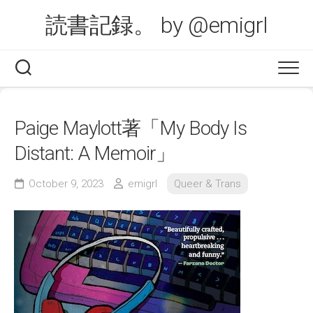
Skip
読書記録。 by @emigrl
to
content
Paige Maylott著「My Body Is
Distant: A Memoir」
October 9, 2023
emigrl
Queer & Trans