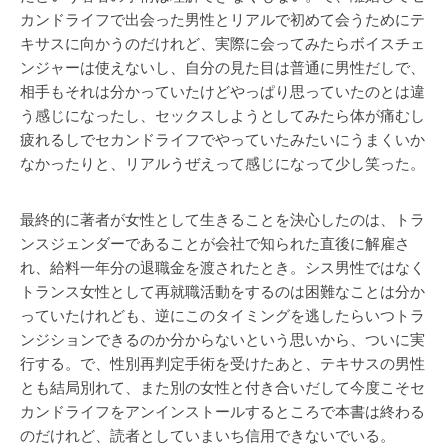
カンドライフで出会った男性とリアルで初めて会うためにテ
キサスに向かうのだけれど、実際に会ってみたらボイスチェ
ンジャーは使えないし、自分の見た目は普通に男性だしで、
相手もそれは分かっていたけどやっぱり思っていたのとは違
う感じになったし、セックスしようとしてみたら体が痛むし
疲れるしでセカンドライフでやっていたみたいにうまくいか
なかったりと、リアルうぜえって感じになって少し笑った。
最終的に著者が女性として生きることを決心したのは、トラ
ンスジェンダーであることが会社で知られた直後に解雇さ
れ、給料一年分の退職金を渡されたとき。シス男性ではなく
トランス女性として再就職活動をするのは困難なことは分か
っていたけれども、逆にこのタイミングを逃したらいつトラ
ンジションできるのか分からないという思いから、ついに実
行する。で、性別再判定手術を受けたあと、テキサスの男性
とも結局別れて、また別の女性と付き合いだして今度こそセ
カンドライフをアンインストールするところで本書は終わる
のだけれど、読者としていまいち信用できないでいる。