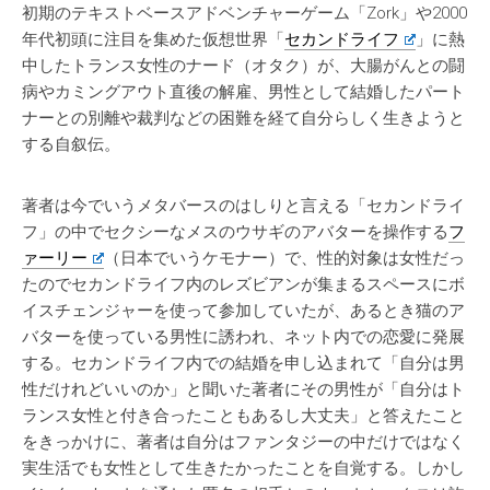
初期のテキストベースアドベンチャーゲーム「Zork」や2000
年代初頭に注目を集めた仮想世界「
セカンドライフ
」に熱
中したトランス女性のナード（オタク）が、大腸がんとの闘
病やカミングアウト直後の解雇、男性として結婚したパート
ナーとの別離や裁判などの困難を経て自分らしく生きようと
する自叙伝。
著者は今でいうメタバースのはしりと言える「セカンドライ
フ」の中でセクシーなメスのウサギのアバターを操作する
フ
ァーリー
（日本でいうケモナー）で、性的対象は女性だっ
たのでセカンドライフ内のレズビアンが集まるスペースにボ
イスチェンジャーを使って参加していたが、あるとき猫のア
バターを使っている男性に誘われ、ネット内での恋愛に発展
する。セカンドライフ内での結婚を申し込まれて「自分は男
性だけれどいいのか」と聞いた著者にその男性が「自分はト
ランス女性と付き合ったこともあるし大丈夫」と答えたこと
をきっかけに、著者は自分はファンタジーの中だけではなく
実生活でも女性として生きたかったことを自覚する。しかし