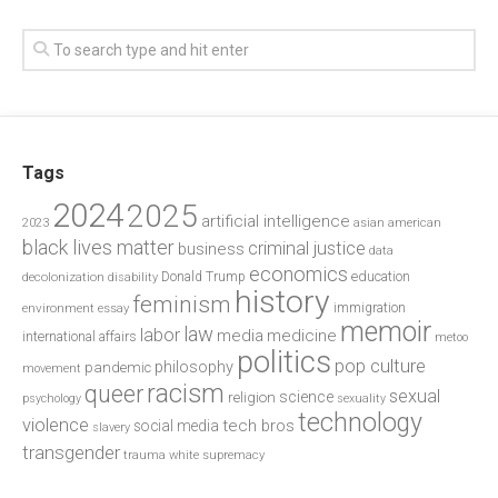
Tags
2024
2025
artificial intelligence
2023
asian american
black lives matter
criminal justice
business
data
economics
education
decolonization
Donald Trump
disability
history
feminism
environment
essay
immigration
memoir
law
labor
media
medicine
international affairs
metoo
politics
pop culture
philosophy
pandemic
movement
racism
queer
sexual
science
religion
psychology
sexuality
technology
violence
tech bros
social media
slavery
transgender
trauma
white supremacy