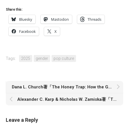
Share this:
Bluesky
Mastodon
Threads
Facebook
X
Tags:
2025
gender
pop culture
Dana L. Church著「The Honey Trap: How the Good Intentions of Urban Beekeepers Risk Ecological Disaster」
Alexander C. Karp & Nicholas W. Zamiska著「The Technological Republic: Hard Power, Soft Belief, and the Future of the West」
Leave a Reply