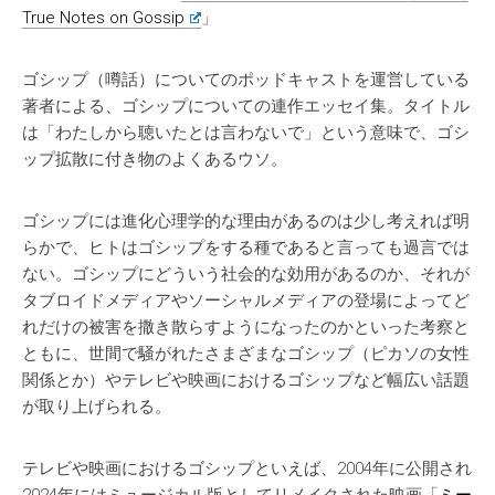
True Notes on Gossip
」
ゴシップ（噂話）についてのポッドキャストを運営している
著者による、ゴシップについての連作エッセイ集。タイトル
は「わたしから聴いたとは言わないで」という意味で、ゴシ
ップ拡散に付き物のよくあるウソ。
ゴシップには進化心理学的な理由があるのは少し考えれば明
らかで、ヒトはゴシップをする種であると言っても過言では
ない。ゴシップにどういう社会的な効用があるのか、それが
タブロイドメディアやソーシャルメディアの登場によってど
れだけの被害を撒き散らすようになったのかといった考察と
ともに、世間で騒がれたさまざまなゴシップ（ピカソの女性
関係とか）やテレビや映画におけるゴシップなど幅広い話題
が取り上げられる。
テレビや映画におけるゴシップといえば、2004年に公開され