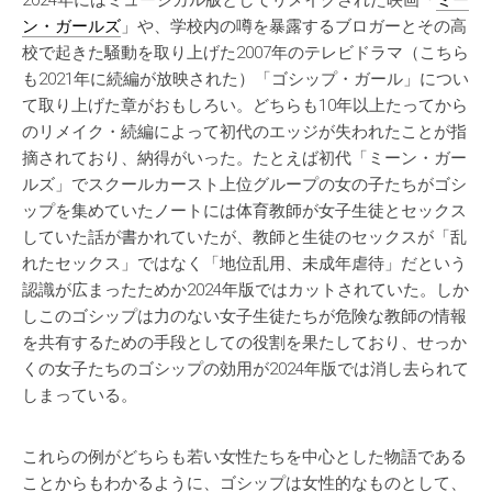
2024年にはミュージカル版としてリメイクされた映画「
ミー
ン・ガールズ
」や、学校内の噂を暴露するブロガーとその高
校で起きた騒動を取り上げた2007年のテレビドラマ（こちら
も2021年に続編が放映された）「ゴシップ・ガール」につい
て取り上げた章がおもしろい。どちらも10年以上たってから
のリメイク・続編によって初代のエッジが失われたことが指
摘されており、納得がいった。たとえば初代「ミーン・ガー
ルズ」でスクールカースト上位グループの女の子たちがゴシ
ップを集めていたノートには体育教師が女子生徒とセックス
していた話が書かれていたが、教師と生徒のセックスが「乱
れたセックス」ではなく「地位乱用、未成年虐待」だという
認識が広まったためか2024年版ではカットされていた。しか
しこのゴシップは力のない女子生徒たちが危険な教師の情報
を共有するための手段としての役割を果たしており、せっか
くの女子たちのゴシップの効用が2024年版では消し去られて
しまっている。
これらの例がどちらも若い女性たちを中心とした物語である
ことからもわかるように、ゴシップは女性的なものとして、