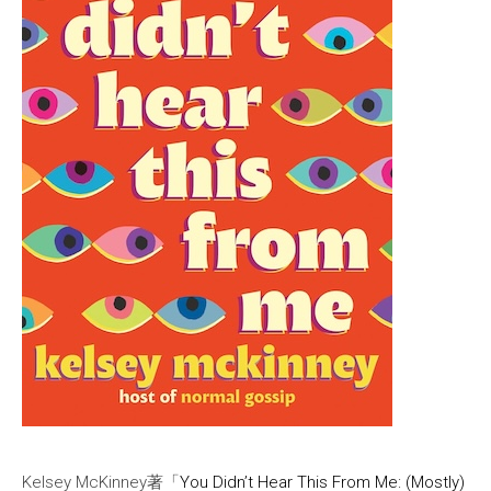
Kelsey McKinney著「
You Didn’t Hear This From Me: (Mostly)