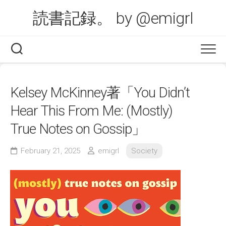
Skip
読書記録。 by @emigrl
to
content
Kelsey McKinney著「You Didn’t
Hear This From Me: (Mostly)
True Notes on Gossip」
February 21, 2025
emigrl
Society