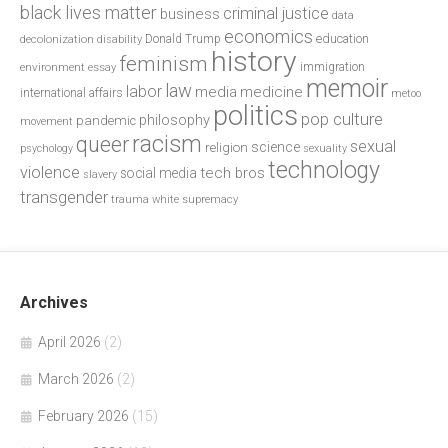
black lives matter
criminal justice
business
data
economics
education
decolonization
Donald Trump
disability
history
feminism
environment
essay
immigration
memoir
law
labor
media
medicine
international affairs
metoo
politics
pop culture
philosophy
pandemic
movement
racism
queer
sexual
science
religion
psychology
sexuality
technology
violence
tech bros
social media
slavery
transgender
trauma
white supremacy
Archives
April 2026
(2)
March 2026
(2)
February 2026
(15)