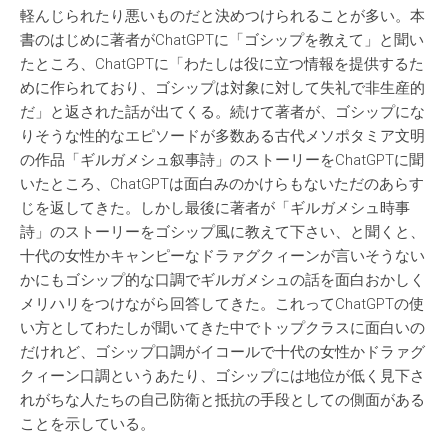
軽んじられたり悪いものだと決めつけられることが多い。本
書のはじめに著者がChatGPTに「ゴシップを教えて」と聞い
たところ、ChatGPTに「わたしは役に立つ情報を提供するた
めに作られており、ゴシップは対象に対して失礼で非生産的
だ」と返された話が出てくる。続けて著者が、ゴシップにな
りそうな性的なエピソードが多数ある古代メソポタミア文明
の作品「ギルガメシュ叙事詩」のストーリーをChatGPTに聞
いたところ、ChatGPTは面白みのかけらもないただのあらす
じを返してきた。しかし最後に著者が「ギルガメシュ時事
詩」のストーリーをゴシップ風に教えて下さい、と聞くと、
十代の女性かキャンピーなドラァグクィーンが言いそうない
かにもゴシップ的な口調でギルガメシュの話を面白おかしく
メリハリをつけながら回答してきた。これってChatGPTの使
い方としてわたしが聞いてきた中でトップクラスに面白いの
だけれど、ゴシップ口調がイコールで十代の女性かドラァグ
クィーン口調というあたり、ゴシップには地位が低く見下さ
れがちな人たちの自己防衛と抵抗の手段としての側面がある
ことを示している。