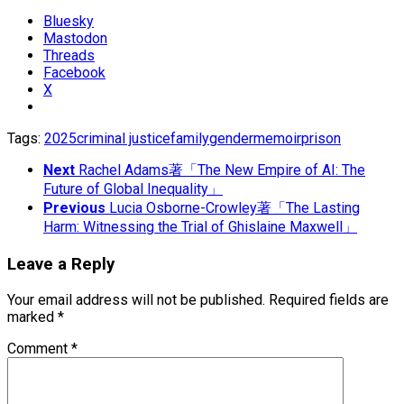
Bluesky
Mastodon
Threads
Facebook
X
Tags:
2025
criminal justice
family
gender
memoir
prison
Next
Rachel Adams著「The New Empire of AI: The
Future of Global Inequality」
Previous
Lucia Osborne-Crowley著「The Lasting
Harm: Witnessing the Trial of Ghislaine Maxwell」
Leave a Reply
Your email address will not be published.
Required fields are
marked
*
Comment
*