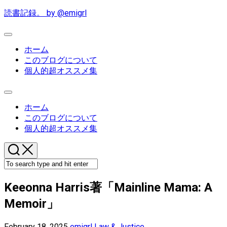
Skip
読書記録。 by @emigrl
to
content
Expand
Menu
ホーム
このブログについて
個人的超オススメ集
Expand
Menu
ホーム
このブログについて
個人的超オススメ集
Keeonna Harris著「Mainline Mama: A
Memoir」
February 18, 2025
emigrl
Law & Justice