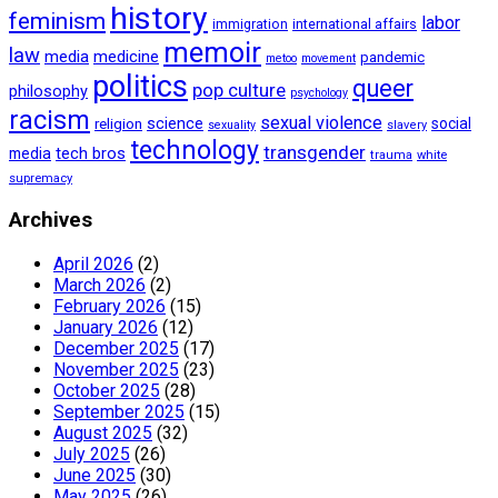
history
feminism
labor
international affairs
immigration
memoir
law
media
medicine
pandemic
metoo
movement
politics
queer
pop culture
philosophy
psychology
racism
sexual violence
science
social
religion
sexuality
slavery
technology
transgender
tech bros
media
trauma
white
supremacy
Archives
April 2026
(2)
March 2026
(2)
February 2026
(15)
January 2026
(12)
December 2025
(17)
November 2025
(23)
October 2025
(28)
September 2025
(15)
August 2025
(32)
July 2025
(26)
June 2025
(30)
May 2025
(26)