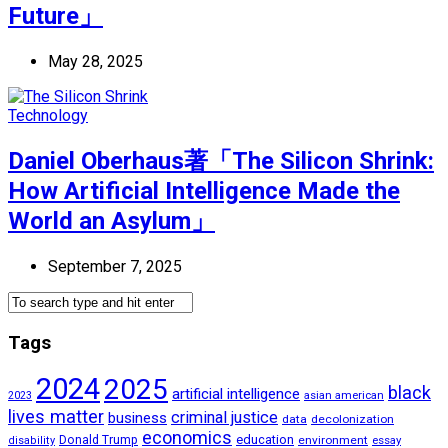
Future」
May 28, 2025
Technology
Daniel Oberhaus著「The Silicon Shrink:
How Artificial Intelligence Made the
World an Asylum」
September 7, 2025
Tags
2024
2025
black
artificial intelligence
2023
asian american
lives matter
criminal justice
business
data
decolonization
economics
education
Donald Trump
environment
essay
disability