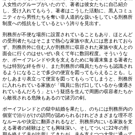
人女性のグループがいたので、著者は彼女たちに自己紹介
し、受け入れてもらう。著者はこうした活動に、黒人コミュ
ニティから男性たちを奪い非人道的な扱いをしている刑務所
制度への抵抗をしているという誇りを見出す。
刑務所が不便な場所に設置されていることもあり、ほとんど
の受刑者たちはそこまで熱心な家族や友人には恵まれておら
ず、刑務所外に住む人が刑務所に収容された家族や友人との
面会に行くのはせいぜい良くて年に数回程度。そういうな
か、ボーイフレンドや夫を支えるために毎週末集まる著者た
ちは特別な絆を作り、また刑務所の職員たちからも認識され
るようになることで多少の便宜を図ってもらえることも。し
かしあまり表立って便宜を図ってもらってしまうと、刑務所
に入れられている家族が「職員に告げ口しているから優遇さ
れているんだろう」という疑惑を生んで周囲の収容者たちか
ら敵視される危険もあるので諸刃の剣。
ボーイフレンドとの獄中結婚を果たし、のちには刑務所内の
個室で泊りがけの訪問が認められるけれどさまざまな理不尽
なルールや決定に翻弄されるなど、刑務所内にいる家族を支
える著者の経験はとても興味深い。そしてついに22年の刑
期を終えて夫が出所してきたが、夫を支えつつ大学に通って