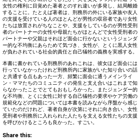
女性の権利に目覚めた著者とのすれ違いが多発し、結局離婚
することに。たとえば著者は、刑務所の外にいる家族や友人
の支援を受けている人のほとんどが男性の収容者であり女性
たちは放置されがちなことや、支援をしているのが男性受刑
者のパートナーの女性や母親たちがほとんどで女性受刑者の
パートナーや父親はそれほど面会に行かないというジェンダ
ー的な不均衡にあらためて気づき、女性が、とくに黒人女性
が負わされている社会的責任と自己犠牲の義務を実感する。
本書に書かれている刑務所のあれこれは、彼女ほど面会には
行っていなかったけれど刑務所内に家族がいた知り合いの話
と共通する点もあった一方、頻繁に面会に通うメインライ
ン・ママたちのコミュニティの発生と支え合いはこれまで知
らなかったことでとてもおもしろかった。またジェンダー的
な不均衡、とくに女性に対する自己犠牲の要求やケア労働の
規範化などの問題については本書を読みながら序盤から感じ
ていたのだけれど、著者自身が次第にそれに向き合い、女性
受刑者や刑務所に入れられた人たちを支える女性たちの支援
を呼びかけるところも良かった。すごい。
Share this: