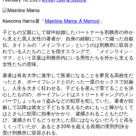
Keeonna Harris著「
Mainline Mama: A Memoir
」
子どもの父親にして獄中結婚したパートナーを刑務所の外か
ら支えた黒人女性の著者が、自身の経験について綴った自叙
伝。タイトルの「メインライン」というのは刑務所に収容さ
れている人たちのことを指すスラングで、「メインライン・
ママ」という言葉は刑務所内にいる男性たちを外から支える
女性たちの意味。
著者は有名大学に進学して医者になることを夢見る高校生だ
ったとき、ボーイフレンドとのたった一度のセックスで妊娠
し、人生を大きく狂わせる。子どもを産んで育てることを決
心したものの、ボーイフレンドはストリートギャングのメン
バーでしょっちゅう盗みなどの犯罪を犯していた。著者が妊
娠して以降は彼女と子どもを支えるためにもっと稼がなくて
はとさらに犯罪に拍車がかかり、逮捕されることもたびた
び。逮捕されてもどうせ大した罰にはならないだろうと高を
くくっていたが、あるとき20年を超える長期の実刑判決を
受け刑務所に収容される。