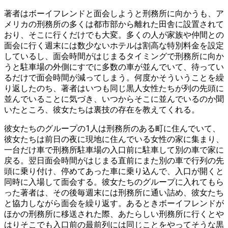
著者はボーイフレンドと面会しようと刑務所に向かうも、ア
メリカの刑務所の多くは都市部から離れた田舎に設置されて
おり、そこに行くだけでも大変。多くの人が家族や仲間との
面会に行く週末には数少ないホテルは割高な特別料金を設定
しているし、面会時間がはじまるタイミングで刑務所に向か
うと駐車場の外側にすでに多数の車が並んでいて、待ってい
るだけで面会時間が減ってしまう。何度かそういうことを繰
り返したのち、著者はいつも同じ黒人女性たちが列の先頭に
並んでいることに気づき、いつからそこに並んでいるのか聞
いたところ、彼女たちは裏技の存在を教えてくれる。
彼女たちのグループの1人は刑務所のある町に住んでいて、
彼女たちは前日の夜に現地に住んでいる女性の家に集まり、
一台だけ車で刑務所駐車場の入口前に駐車して別の車で家に
戻る。翌日面会時間がはじまる直前にまた別の車で行列の先
頭に乗り付け、停めてあった車に乗り込んで、入口が開くと
同時に入場して面会する。彼女たちのグループに入れてもら
った著者は、その後毎週末には刑務所に通い詰め、彼女たち
と協力しながら面会を繰り返す。あるときボーイフレンドが
ほかの刑務所に移送された際、あたらしい刑務所に行くとや
はりそこでも入口前の最前列には同じことをやってそうな黒