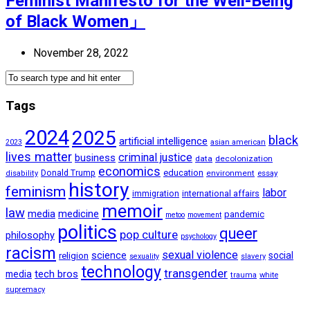
Feminist Manifesto for the Well-Being
of Black Women」
November 28, 2022
Tags
2024
2025
black
artificial intelligence
2023
asian american
lives matter
criminal justice
business
data
decolonization
economics
education
Donald Trump
environment
essay
disability
history
feminism
labor
international affairs
immigration
memoir
law
media
medicine
pandemic
metoo
movement
politics
queer
pop culture
philosophy
psychology
racism
sexual violence
science
social
religion
sexuality
slavery
technology
transgender
tech bros
media
trauma
white
supremacy