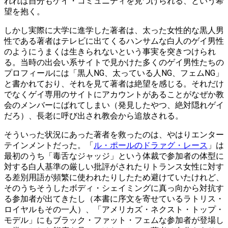
れれば自分もゲイ・コミュニティを見つけられる、という希
望を抱く。
しかし実際に大学に進学した著者は、太った女性的な黒人男
性である著者はテレビに出てくるハンサムな白人のゲイ男性
のようにうまくは生きられないという事実を突きつけられ
る。当時の出会い系サイトで見かけた多くのゲイ男性たちの
プロフィールには「黒人NG、太っている人NG、フェムNG」
と書かれており、それを見て著者は絶望を感じる。それだけ
でなくゲイ専用のサイトにアカウントがあることがなぜか教
会のメンバーにばれてしまい（発見したやつ、絶対隠れゲイ
だろ）、長老に呼び出され教会から追放される。
そういった状況にあった著者を救ったのは、やはりエンター
テインメントだった。「
ル・ポールのドラァグ・レース
」は
最初のうち「毒舌なジャッジ」という体裁で参加者の体型に
対する白人基準の厳しい批評がされたりトランス女性に対す
る差別用語が頻繁に使われたりしたため避けていたけれど、
そのうちそうしたボディ・シェイミングに真っ向から対抗す
る参加者が出てきたし（本書に序文を寄せているラトリス・
ロイヤルもその一人）、「アメリカズ・ネクスト・トップ・
モデル」にもブラック・ファット・フェムな参加者が登場し