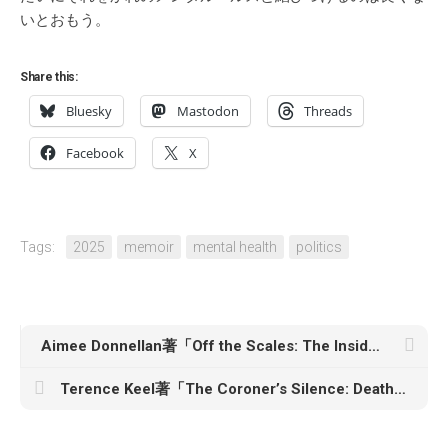
いとおもう。
Share this:
Bluesky
Mastodon
Threads
Facebook
X
Tags:
2025
memoir
mental health
politics
Aimee Donnellan著「Off the Scales: The Inside Story of Ozempic and the Race to Cure Obesity」
Terence Keel著「The Coroner’s Silence: Death Records and the Hidden Victims of Police Violence」