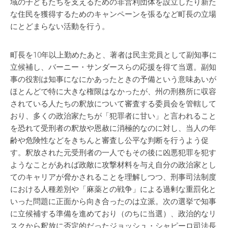
域の子どもたちを支えるための非営利団体を設立したり新た
な住民を獲得するためのキャンペーンを張るなど町長の立場
にとどまらない活動を行う。
町長を10年以上勤めたあと、著者は民主党員として副知事に
立候補し、バーニー・サンダースらの応援を得て当選。副知
事の役割は知事になにかあったときの予備という意味あいが
ほとんどで特に大きな権限はなかったが、州の刑務所に収容
されている人たちの釈放について審査する委員会を管轄して
おり、多くの政治家たちが「犯罪者に甘い」と言われること
を恐れて受刑者の釈放や恩赦に消極的なのに対し、当人の年
齢や危険性などをきちんと審査し公平な判断を行うよう促
す。釈放された元受刑者の一人でもその後に凶悪犯罪を犯す
ようなことがあれば政敵に攻撃材料を与え自分の政治家とし
てのキャリアが脅かされることを理解しつつ、刑事司法制度
における人種差別や「麻薬との戦争」による過剰な重罰化と
いった問題に正面から向き合ったのは立派。次の選挙で知事
に立候補する準備を進めており（のちに当選）、政治的なリ
スクから釈放に否定的だったジョッシュ・シャピーロ司法長