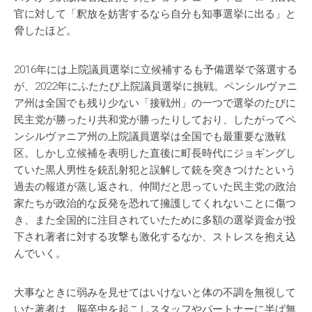
官に対して「釈放を妨害するなら自分も知事選挙に出る」と
脅したほど。
2016年には上院議員選挙に立候補するも予備選挙で落選する
が、2022年にふたたび上院議員選挙に挑戦。ペンシルヴァニ
ア州は全国でも残り少ない「接戦州」の一つで選挙のたびに
民主党が勝ったり共和党が勝ったりしており、したがってペ
ンシルヴァニア州の上院議員選挙は全国でも最重要な激戦
区。しかし立候補を表明した直後に町長時代にジョギングし
ていた黒人男性を銃乱射犯と誤解して銃を突きつけたという
過去の報道が蒸し返され、仲間だと思っていた民主党の政治
家たちが政治的な反発を恐れて擁護してくれないことに傷つ
き、また全国的に注目されていたために多額の選挙資金が投
下され著者に対する攻撃も激化するなか、ストレスを抱え込
んでいく。
大事なときに弱みを見せてはいけないと体の不調を無視して
いた著者は、脳卒中を起こしスタッフやパートナーに半ば無