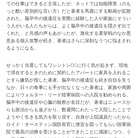
ての仕事はできると主張したが、ネットでは知能障害（のも
っと酷い差別的な言い方）だと著者を馬鹿にする動画が拡散
された。脳卒中の後遺症を実際に経験した人や家族にそうい
う人がいる人たちからは、よく脳卒中の後遺症を隠さず出て
くれた、と共感の声もあがったが、激化する選挙戦のなか悪
意ある個人攻撃が続き、著者はさらに深刻なうつに悩まされ
るようになる。
せっかく当選してもワシントンDCに行く気が起きず、現地
で滞在するときのために契約したアパートに家具を入れるこ
とすら嫌気が指した著者。脳卒中の後遺症も続き自信を失う
なか、日々の食事にも手が出なくなった著者は、家族や周囲
によりウォルター・リード陸軍病院への入院を勧められる。
脳卒中の後遺症や心臓の観察が名目だが、著者はニュースか
らも政治からも遠ざかり、数週間にわたって入院したことで
ようやく生きる気力を取り戻す。自身が上院議員だったから
ロイド・オースティン国防長官に便宜を図ってもらい陸軍病
院で最高の治療を受けることができたことに感謝しつつ、う