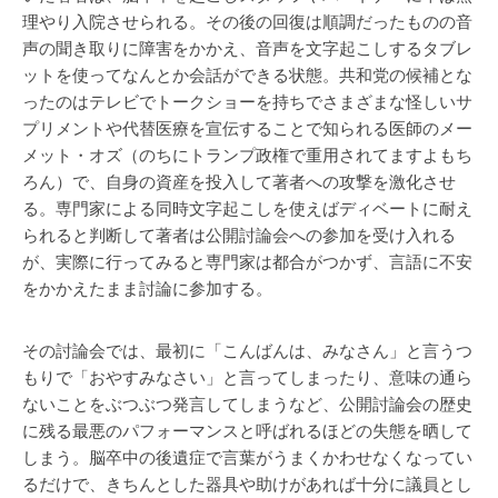
理やり入院させられる。その後の回復は順調だったものの音
声の聞き取りに障害をかかえ、音声を文字起こしするタブレ
ットを使ってなんとか会話ができる状態。共和党の候補とな
ったのはテレビでトークショーを持ちでさまざまな怪しいサ
プリメントや代替医療を宣伝することで知られる医師のメー
メット・オズ（のちにトランプ政権で重用されてますよもち
ろん）で、自身の資産を投入して著者への攻撃を激化させ
る。専門家による同時文字起こしを使えばディベートに耐え
られると判断して著者は公開討論会への参加を受け入れる
が、実際に行ってみると専門家は都合がつかず、言語に不安
をかかえたまま討論に参加する。
その討論会では、最初に「こんばんは、みなさん」と言うつ
もりで「おやすみなさい」と言ってしまったり、意味の通ら
ないことをぶつぶつ発言してしまうなど、公開討論会の歴史
に残る最悪のパフォーマンスと呼ばれるほどの失態を晒して
しまう。脳卒中の後遺症で言葉がうまくかわせなくなってい
るだけで、きちんとした器具や助けがあれば十分に議員とし