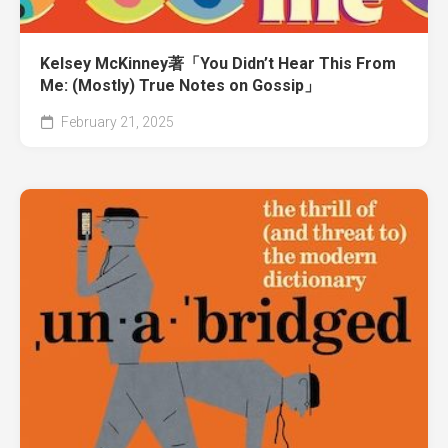
Kelsey McKinney著「You Didn’t Hear This From
Me: (Mostly) True Notes on Gossip」
February 21, 2025