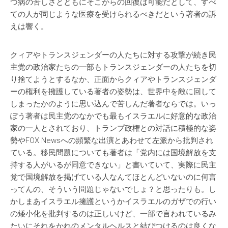
つ病の苦しさとともにそこからの回復は可能だとして、すべ
ての人が同じような医療を受けられるべきだという著者の訴
えは響く。
クィアやトランスジェンダーの人たちに対する攻撃が続き民
主党の政治家たちの一部もトランスジェンダーの人たちを切
り捨てようとするなか、正面からクィアやトランスジェンダ
ーの権利を擁護している著者の姿勢は、世界中を敵に回して
しまったかのように思い込んで苦しんだ著者ならでは。いっ
ぽう著者は民主党のなかでも最もイスラエルに好意的な政治
家の一人とされており、トランプ政権との対話に積極的な姿
勢やFOX Newsへの頻繁な出演とあわせて左派から批判され
ている。移民問題についても著者は「党内には国境解放を支
持する人がいるが同意できない」と書いていて、実際に民主
党で国境解放を掲げている人なんてほとんどいないのに何言
ってんの、そういう問題じゃないでしょ？と思ったりも。し
かしまあイスラエル擁護というかイスラエルのガザでの行い
の矮小化を批判するのは正しいけど、一部で言われているみ
たいにそれをかれのメンタルヘルスと結びつけるのは良くな