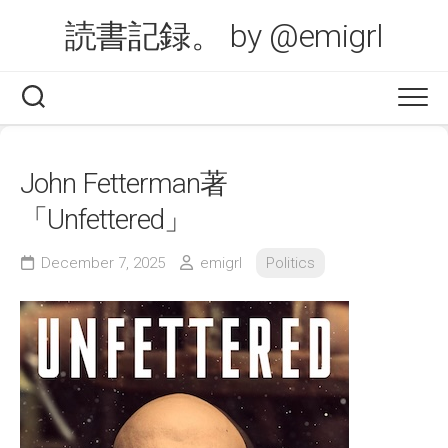
Skip
読書記録。 by @emigrl
to
content
John Fetterman著
「Unfettered」
December 7, 2025
emigrl
Politics