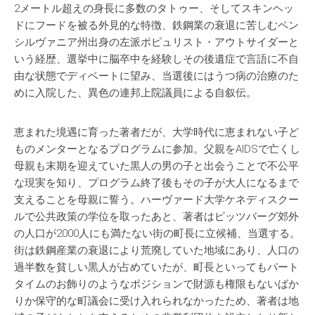
2メートル超えの身長に多数のタトゥー、そしてスキンヘッ
ドにフードを被る外見的な特徴、鉄鋼業の衰退に苦しむペン
シルヴァニア州出身の左派ポピュリスト・アウトサイダーと
いう経歴、選挙中に脳卒中を経験しその後遺症で言語に不自
由な状態でディベートに望み、当選後にはうつ病の治療のた
めに入院した、異色の連邦上院議員による自叙伝。
恵まれた境遇に育った著者だが、大学時代に恵まれない子ど
ものメンターとなるプログラムに参加。父親をAIDSで亡くし
母親も末期を迎えていた黒人の男の子と出会うことで不公平
な現実を知り、プログラム終了後もその子が大人になるまで
支えることを母親に誓う。ハーヴァード大学ケネディスクー
ルで公共政策の学位を取ったあと、著者はピッツバーグ郊外
の人口が2000人にも満たない街の町長に立候補、当選する。
街は鉄鋼産業の衰退により荒廃していた地域にあり、人口の
過半数を貧しい黒人が占めていたが、町長といってもパート
タイムのお飾りのようなポジションで財源も権限もないばか
りか保守的な町議会に受け入れられなかったため、著者は地