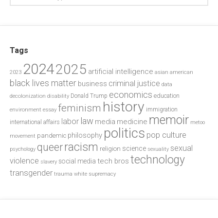
Tags
2024
2025
artificial intelligence
2023
asian american
black lives matter
criminal justice
business
data
economics
education
decolonization
Donald Trump
disability
history
feminism
environment
essay
immigration
memoir
law
labor
media
medicine
international affairs
metoo
politics
pop culture
philosophy
pandemic
movement
racism
queer
sexual
science
religion
psychology
sexuality
technology
violence
tech bros
social media
slavery
transgender
trauma
white supremacy