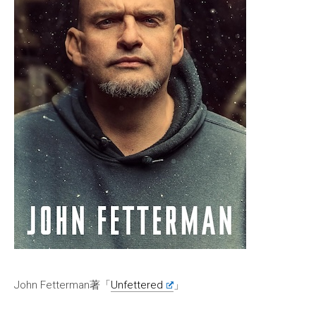
John Fetterman著「
Unfettered
」