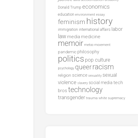
economics
Donald Trump
education
environment
essay
history
feminism
labor
international affairs
immigration
law
media
medicine
memoir
metoo
movement
philosophy
pandemic
politics
pop culture
racism
queer
psychology
sexual
science
religion
sexuality
violence
tech
social media
slavery
technology
bros
transgender
trauma
white supremacy