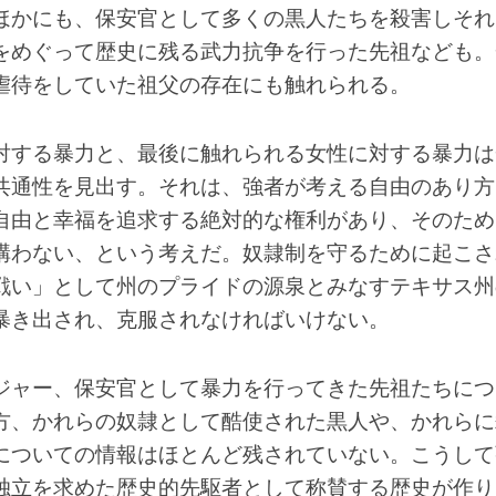
ほかにも、保安官として多くの黒人たちを殺害しそれ
をめぐって歴史に残る武力抗争を行った先祖なども。
虐待をしていた祖父の存在にも触れられる。
対する暴力と、最後に触れられる女性に対する暴力は
共通性を見出す。それは、強者が考える自由のあり方
自由と幸福を追求する絶対的な権利があり、そのため
構わない、という考えだ。奴隷制を守るために起こさ
戦い」として州のプライドの源泉とみなすテキサス州
暴き出され、克服されなければいけない。
ジャー、保安官として暴力を行ってきた先祖たちにつ
方、かれらの奴隷として酷使された黒人や、かれらに
についての情報はほとんど残されていない。こうして
独立を求めた歴史的先駆者として称賛する歴史が作り