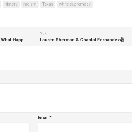
history
racism
Texas
white supremacy
NEXT
Timothy Shenk著「Left Adrift: What Happened to Liberal Politics」
Lauren Sherman & Chantal Fernandez著「Selling Sexy: Victoria’s Secret and the Unraveling of an American Icon」
Email
*