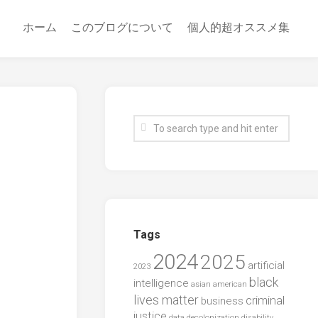
ホーム
このブログについて
個人的超オススメ集
Tags
2024
2025
artificial
2023
black
intelligence
asian american
lives matter
criminal
business
justice
data
decolonization
disability