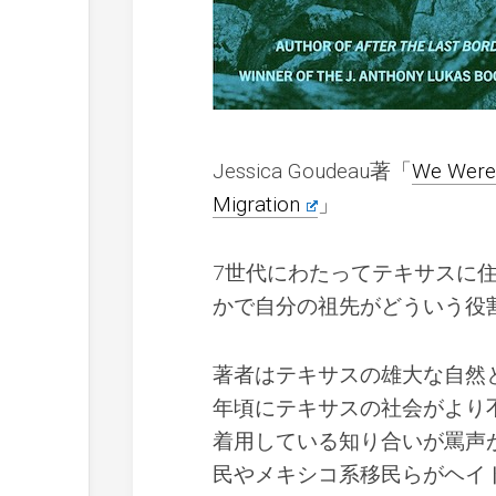
Jessica Goudeau著「
We Were 
Migration
」
7世代にわたってテキサスに
かで自分の祖先がどういう役
著者はテキサスの雄大な自然と
年頃にテキサスの社会がより
着用している知り合いが罵声
民やメキシコ系移民らがヘイ