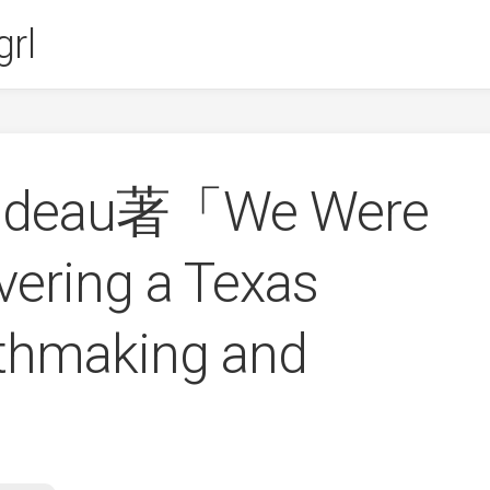
rl
oudeau著「We Were
overing a Texas
ythmaking and