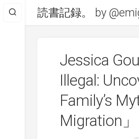
Skip
読書記録。 by @emig
to
content
Jessica G
Illegal: Unc
Family’s M
Migration」