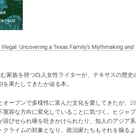
Illegal: Uncovering a Texas Family’s Mythmaking and
住む家族を持つ白人女性ライターが、テキサスの歴史
割を果たしてきたか辿る本。
オープンで多様性に富んだ文化を愛してきたが、20
不寛容な方向に変化していることに気づく。ヒジャブ
が浴びせられ唾を吐きかけられたり、知人のアジア系
トクライムの対象となり、政治家たちもそれを煽るよ