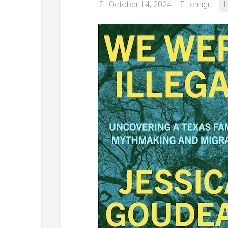
October 14, 2024
emigrl
H