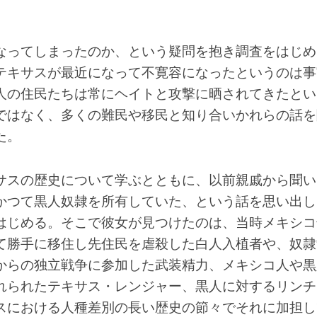
なってしまったのか、という疑問を抱き調査をはじめ
テキサスが最近になって不寛容になったというのは事
人の住民たちは常にヘイトと攻撃に晒されてきたとい
ではなく、多くの難民や移民と知り合いかれらの話を
た。
サスの歴史について学ぶとともに、以前親戚から聞い
かつて黒人奴隷を所有していた、という話を思い出し
はじめる。そこで彼女が見つけたのは、当時メキシコ
て勝手に移住し先住民を虐殺した白人入植者や、奴隷
からの独立戦争に参加した武装精力、メキシコ人や黒
れられたテキサス・レンジャー、黒人に対するリンチ
スにおける人種差別の長い歴史の節々でそれに加担し