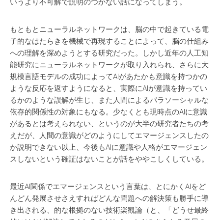
いうより不可解で説明のつかない話になってしまう。
もともとニューラルネットワークは、脳の中で起きている電
子的なはたらきを機械で再現することによって、脳の仕組み
への理解を深めようとする研究だった。しかし近年の人工知
能研究にニューラルネットワークが取り入れられ、さらに大
規模言語モデルの成功によってAIがあたかも意識を持つかの
ような反応を返すようになると、実際にAIが意識を持ってい
るかのような誤解が生じ、また人間によるパラソーシャルな
依存的関係性の対象にもなる。少なくとも現時点のAIに意識
があるとは考えられない、というのが大半の研究者たちの考
えだが、人間の意識がどのようにしてエマージェンスしたの
か説明できない以上、今後もAIに意識や人格がエマージェン
スしないという確証はないことが話をややこしくしている。
最近AI関係でエマージェンスという言葉は、とにかくAIをど
んどん発展させさえすればどんな問題への解決策も勝手に導
き出される、的な根拠のない技術楽観論（と、「どうせ最終