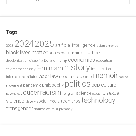
Tags
2024
2025
artificial intelligence
2023
asian american
black lives matter
criminal justice
business
data
economics
education
decolonization
Donald Trump
disability
history
feminism
environment
essay
immigration
memoir
law
labor
media
medicine
international affairs
metoo
politics
pop culture
philosophy
pandemic
movement
racism
queer
sexual
science
religion
psychology
sexuality
technology
violence
tech bros
social media
slavery
transgender
trauma
white supremacy