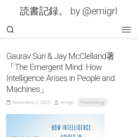
Skip
読書記録。 by @emigrl
to
content
Gaurav Suri & Jay McClelland著
「The Emergent Mind: How
Intelligence Arises in People and
Machines」
November 2, 2025
emigrl
Psychology