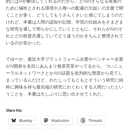
的にはAIが解決してくれるのだから」とAIのさらなる発展の
ために犠牲とされる環境や人権への配慮の欠如）の文脈で聞
くことが多く、どうしてもうさんくさいと感じてしまうのだ
けれど、本書は人間の認知や記憶、学習の仕組みをさまざま
な研究を通して明らかにしていくとともに、それらがAIのそ
れとどの程度共通していてどう違うのかきちんと整理されて
いるのが良かった。
てゆーか、最近大手プラットフォーム企業やベンチャー企業
がAI開発を名目にあんまり無茶苦茶やってるから、ついニュ
ーラルネットワークとかAIの話題を批判的な態度から見てし
まっているんだけど、わたしってもともとそういう研究に純
粋に興味を持ち最先端の研究にわくわくする人間だったとい
うことを、本書は久しぶりに思い出させてくれた。
Share this:
Bluesky
Mastodon
Threads