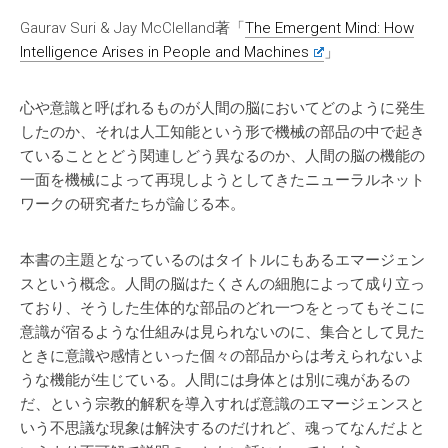
Gaurav Suri & Jay McClelland著「
The Emergent Mind: How
Intelligence Arises in People and Machines
」
心や意識と呼ばれるものが人間の脳においてどのように発生
したのか、それは人工知能という形で機械の部品の中で起き
ていることとどう関連しどう異なるのか、人間の脳の機能の
一面を機械によって再現しようとしてきたニューラルネット
ワークの研究者たちが論じる本。
本書の主題となっているのはタイトルにもあるエマージェン
スという概念。人間の脳はたくさんの細胞によって成り立っ
ており、そうした生体的な部品のどれ一つをとってもそこに
意識が宿るような仕組みは見られないのに、集合として見た
ときに意識や感情といった個々の部品からは考えられないよ
うな機能が生じている。人間には身体とは別に魂があるの
だ、という宗教的解釈を導入すれば意識のエマージェンスと
いう不思議な現象は解決するのだけれど、魂ってなんだよと