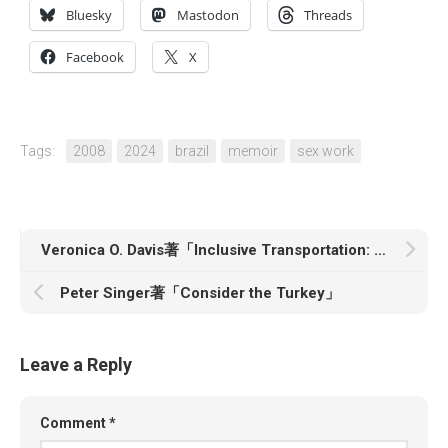
Bluesky
Mastodon
Threads
Facebook
X
Tags:
2008
2024
brazil
memoir
sex work
Veronica O. Davis著「Inclusive Transportation: A Manifesto for Repairing Divided Communities」
Peter Singer著「Consider the Turkey」
Leave a Reply
Comment
*