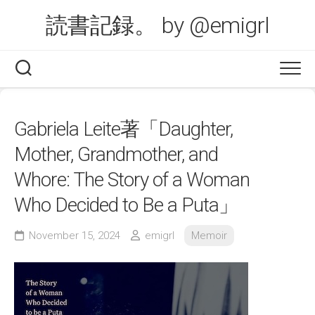
Skip
読書記録。 by @emigrl
to
content
Gabriela Leite著「Daughter,
Mother, Grandmother, and
Whore: The Story of a Woman
Who Decided to Be a Puta」
November 15, 2024
emigrl
Memoir