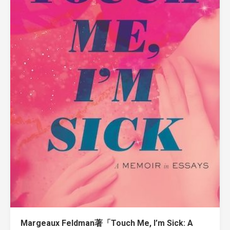
Margeaux Feldman著「Touch Me, I’m Sick: A