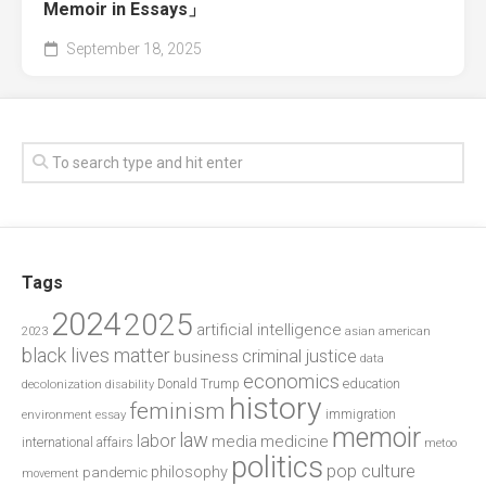
Memoir in Essays」
September 18, 2025
Tags
2024
2025
artificial intelligence
2023
asian american
black lives matter
criminal justice
business
data
economics
education
decolonization
Donald Trump
disability
history
feminism
environment
essay
immigration
memoir
law
labor
media
medicine
international affairs
metoo
politics
pop culture
philosophy
pandemic
movement