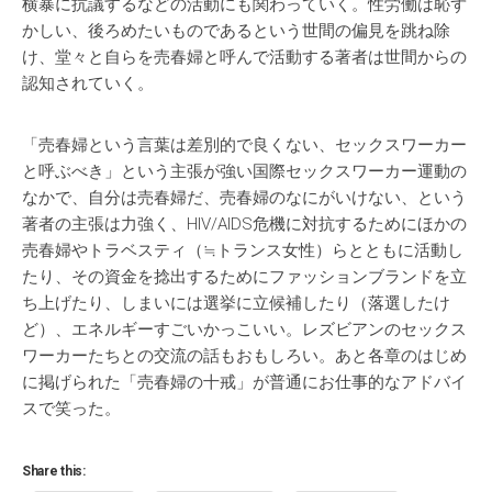
横暴に抗議するなどの活動にも関わっていく。性労働は恥ず
かしい、後ろめたいものであるという世間の偏見を跳ね除
け、堂々と自らを売春婦と呼んで活動する著者は世間からの
認知されていく。
「売春婦という言葉は差別的で良くない、セックスワーカー
と呼ぶべき」という主張が強い国際セックスワーカー運動の
なかで、自分は売春婦だ、売春婦のなにがいけない、という
著者の主張は力強く、HIV/AIDS危機に対抗するためにほかの
売春婦やトラベスティ（≒トランス女性）らとともに活動し
たり、その資金を捻出するためにファッションブランドを立
ち上げたり、しまいには選挙に立候補したり（落選したけ
ど）、エネルギーすごいかっこいい。レズビアンのセックス
ワーカーたちとの交流の話もおもしろい。あと各章のはじめ
に掲げられた「売春婦の十戒」が普通にお仕事的なアドバイ
スで笑った。
Share this: