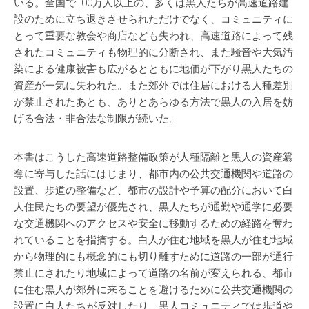
いる。全国で100万人以上の、多くは黒人たちが高速道路建
設のために立ち退きさせられただけでなく、コミュニティに
とって重要な教会や商店なども失われ、高速道路によって残
されたコミュニティも物理的に分断され、また騒音や大気汚
染による健康被害も広がるとともに地価が下がり黒人たちの
資産が一気に失われた。また郊外では住居における人種差別
が禁止されたあとも、ありとあらゆる方法で黒人の入居を妨
げる合法・非合法な制限が続いた。
本書はこうした高速道路整備政策が人種隔離と黒人の資産簒
奪に寄与した話にはじまり、都市内の公共交通機関や道路の
設置、歩道の整備など、都市の設計や予算の配分において白
人住民たちの要望が優先され、黒人たちが通勤や通学に必要
な交通機関へのアクセスや安全に移動するための経路を奪わ
れていることを指摘する。白人が住む地域を黒人が住む地域
から物理的にも概念的にも切り離すために道路の一部が通行
禁止にされたり地域によって道路の名前が変えられる、都市
に住む黒人が郊外に来ることを避けるために公共交通機関の
設置に白人たちが反対したり、黒人コミュニティでは歩道や