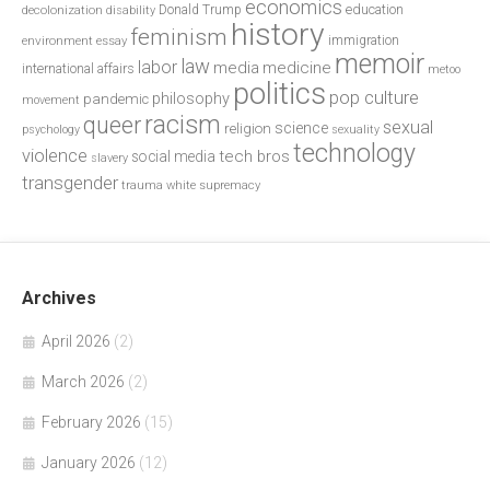
economics
education
decolonization
Donald Trump
disability
history
feminism
environment
essay
immigration
memoir
law
labor
media
medicine
international affairs
metoo
politics
pop culture
philosophy
pandemic
movement
racism
queer
sexual
science
religion
psychology
sexuality
technology
violence
tech bros
social media
slavery
transgender
trauma
white supremacy
Archives
April 2026
(2)
March 2026
(2)
February 2026
(15)
January 2026
(12)