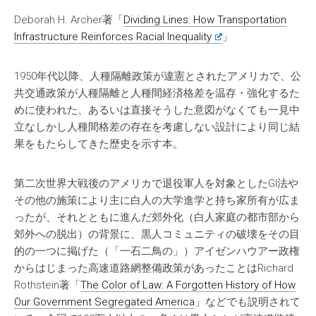
Deborah H. Archer著「
Dividing Lines: How Transportation
Infrastructure Reinforces Racial Inequality
」
1950年代以降、人種隔離政策が違憲とされたアメリカで、公
共交通政策が人種隔離と人種間経済格差を温存・強化するた
めに使われた、あるいは直接そうした意図がなくても一見中
立なしかし人種間格差の存在を考慮しない設計により同じ結
果をもたらしてきた歴史を示す本。
第二次世界大戦後のアメリカで退役軍人を対象としたGI法や
その他の施策により主に白人の大学進学と持ち家所有が広ま
ったが、それとともに進んだ郊外化（白人家庭の都市部から
郊外への脱出）の背景に、黒人コミュニティの破壊をその目
的の一つに掲げた（「一石二鳥の」）アイゼンハウアー政権
からはじまった高速道路網整備政策があったことはRichard
Rothstein著「
The Color of Law: A Forgotten History of How
Our Government Segregated America
」などでも説明されて