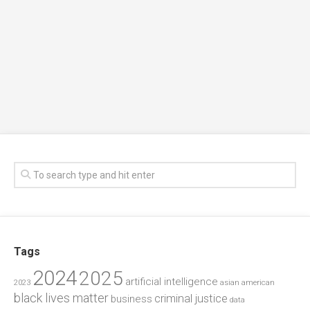
Tags
2024
2025
artificial intelligence
2023
asian american
black lives matter
criminal justice
business
data