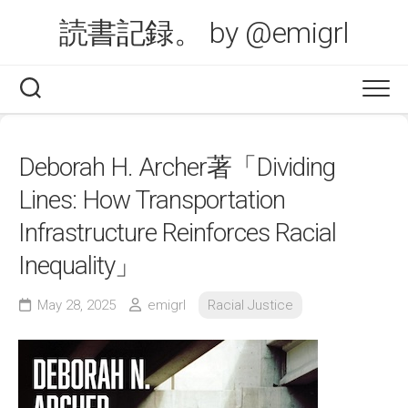
Skip
読書記録。 by @emigrl
to
content
Deborah H. Archer著「Dividing
Lines: How Transportation
Infrastructure Reinforces Racial
Inequality」
May 28, 2025
emigrl
Racial Justice