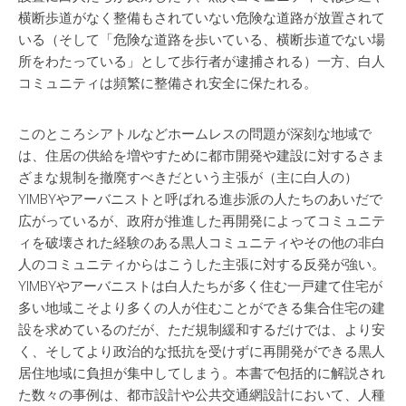
横断歩道がなく整備もされていない危険な道路が放置されて
いる（そして「危険な道路を歩いている、横断歩道でない場
所をわたっている」として歩行者が逮捕される）一方、白人
コミュニティは頻繁に整備され安全に保たれる。
このところシアトルなどホームレスの問題が深刻な地域で
は、住居の供給を増やすために都市開発や建設に対するさま
ざまな規制を撤廃すべきだという主張が（主に白人の）
YIMBYやアーバニストと呼ばれる進歩派の人たちのあいだで
広がっているが、政府が推進した再開発によってコミュニテ
ィを破壊された経験のある黒人コミュニティやその他の非白
人のコミュニティからはこうした主張に対する反発が強い。
YIMBYやアーバニストは白人たちが多く住む一戸建て住宅が
多い地域こそより多くの人が住むことができる集合住宅の建
設を求めているのだが、ただ規制緩和するだけでは、より安
く、そしてより政治的な抵抗を受けずに再開発ができる黒人
居住地域に負担が集中してしまう。本書で包括的に解説され
た数々の事例は、都市設計や公共交通網設計において、人種