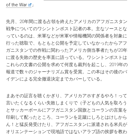
of the War
」
先月、20年間に渡る占領を終えたアメリカのアフガニスタン
戦争についてのワシントンポスト記者の本。主なソースとな
っているのは、米軍などが米軍や情報機関の関係者を対象に
行った聴取で、もともと公開を予定していなかったからアフ
ガニスタンでの作戦に関わったアメリカ側当事者たちが20年
に渡る失敗の歴史を率直に語っている。ワシントンポストは
これらの文書の公開を求めて何度も裁判を起こし、2019年の
報道で数々のジャーナリズム賞を受賞。この本はその後のバ
イデンによる完全撤退決定までカバーしている。
まあその証言を聴くかぎり、アメリカアホすぎるやろ！って
言いたくなるくらい失敗しまくりで（子どもの人気を取ろう
とサッカーボールにアフガニスタン国旗とコーランの言葉を
印刷して配ったところ、コーランを足蹴にしろとはけしから
ん！と猛反発受けたり、アフガニスタンに派遣される米兵が
オリエンテーションで現地語ではないアラブ語の挨拶を教わ