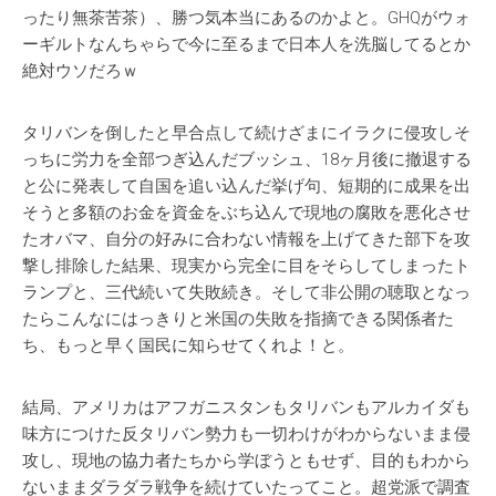
ったり無茶苦茶）、勝つ気本当にあるのかよと。GHQがウォ
ーギルトなんちゃらで今に至るまで日本人を洗脳してるとか
絶対ウソだろｗ
タリバンを倒したと早合点して続けざまにイラクに侵攻しそ
っちに労力を全部つぎ込んだブッシュ、18ヶ月後に撤退する
と公に発表して自国を追い込んだ挙げ句、短期的に成果を出
そうと多額のお金を資金をぶち込んで現地の腐敗を悪化させ
たオバマ、自分の好みに合わない情報を上げてきた部下を攻
撃し排除した結果、現実から完全に目をそらしてしまったト
ランプと、三代続いて失敗続き。そして非公開の聴取となっ
たらこんなにはっきりと米国の失敗を指摘できる関係者た
ち、もっと早く国民に知らせてくれよ！と。
結局、アメリカはアフガニスタンもタリバンもアルカイダも
味方につけた反タリバン勢力も一切わけがわからないまま侵
攻し、現地の協力者たちから学ぼうともせず、目的もわから
ないままダラダラ戦争を続けていたってこと。超党派で調査