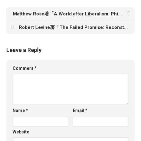
Matthew Rose著「A World after Liberalism: Philosophies of the Radical Right」
Robert Levine著「The Failed Promise: Reconstruction, Frederick Douglass, and the Impeachment of Andrew Johnson」
Leave a Reply
Comment
*
Name
*
Email
*
Website