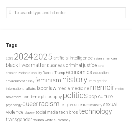
Tags
2024
2025
artificial intelligence
2023
asian american
black lives matter
criminal justice
business
data
economics
education
decolonization
Donald Trump
disability
history
feminism
environment
essay
immigration
memoir
law
labor
media
medicine
international affairs
metoo
politics
pop culture
philosophy
pandemic
movement
racism
queer
sexual
science
religion
psychology
sexuality
technology
violence
tech bros
social media
slavery
transgender
trauma
white supremacy