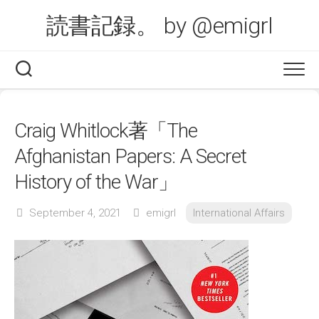
Skip
読書記録。 by @emigrl
to
content
Craig Whitlock著「The
Afghanistan Papers: A Secret
History of the War」
September 4, 2021
emigrl
International Affairs