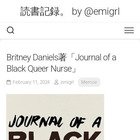
Skip
読書記録。 by @emigrl
to
content
Britney Daniels著「Journal of a
Black Queer Nurse」
February 11, 2024
emigrl
Memoir