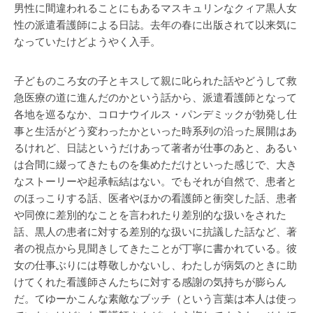
男性に間違われることにもあるマスキュリンなクィア黒人女
性の派遣看護師による日誌。去年の春に出版されて以来気に
なっていたけどようやく入手。
子どものころ女の子とキスして親に叱られた話やどうして救
急医療の道に進んだのかという話から、派遣看護師となって
各地を巡るなか、コロナウイルス・パンデミックが勃発し仕
事と生活がどう変わったかといった時系列の沿った展開はあ
るけれど、日誌というだけあって著者が仕事のあと、あるい
は合間に綴ってきたものを集めただけといった感じで、大き
なストーリーや起承転結はない。でもそれが自然で、患者と
のほっこりする話、医者やほかの看護師と衝突した話、患者
や同僚に差別的なことを言われたり差別的な扱いをされた
話、黒人の患者に対する差別的な扱いに抗議した話など、著
者の視点から見聞きしてきたことが丁寧に書かれている。彼
女の仕事ぶりには尊敬しかないし、わたしが病気のときに助
けてくれた看護師さんたちに対する感謝の気持ちが膨らん
だ。てゆーかこんな素敵なブッチ（という言葉は本人は使っ