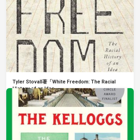
Tyler Stovall著「White Freedom: The Racial
History of an Idea」
August 14, 2021