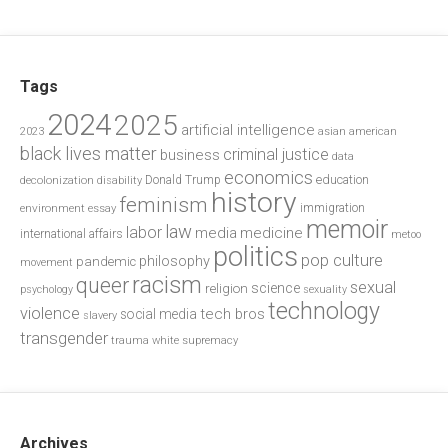
Tags
2024
2025
artificial intelligence
2023
asian american
black lives matter
criminal justice
business
data
economics
education
decolonization
Donald Trump
disability
history
feminism
environment
essay
immigration
memoir
law
labor
media
medicine
international affairs
metoo
politics
pop culture
philosophy
pandemic
movement
racism
queer
sexual
science
religion
psychology
sexuality
technology
violence
tech bros
social media
slavery
transgender
trauma
white supremacy
Archives