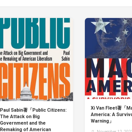
Xi Van Fleet著「Ma
Paul Sabin著「Public Citizens:
America: A Survivo
The Attack on Big
Warning」
Government and the
Remaking of American
November 12, 202