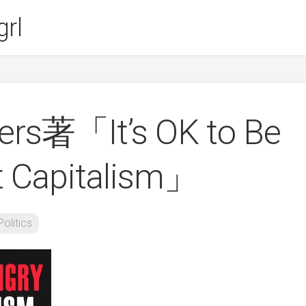
rl
ers著「It’s OK to Be
t Capitalism」
Politics