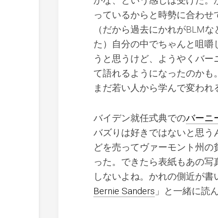
かな、という感じは受けた。
っているからと時勢に合わせ
（だから過去にかれがBLM
た）自分の中でちゃんと咀嚼
うと思うけど、ようやくバー
て語れるようになったのかも
まだ若い人から学んで変われ
バイデン就任式典での
バーニ
バズりは好きではないと思う
どを売ってヴァーモント州の
った。できたら表紙もあの写
しないよね。かれの側近が書いたAr
Bernie Sanders
」と一緒に読