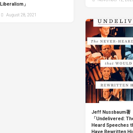
Liberalism」
August 28, 2021
Jeff Nussbaum著
「Undelivered: Th
Heard Speeches t
Have Rewritten H