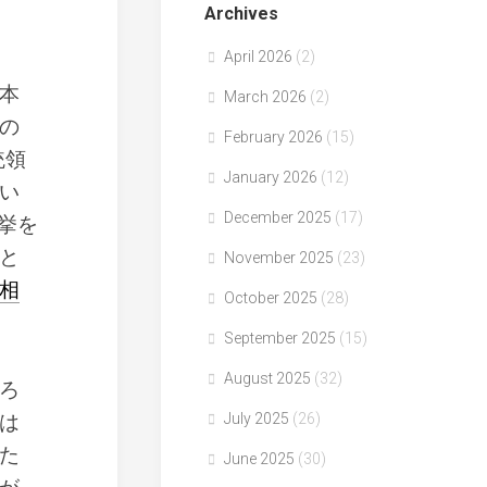
Archives
April 2026
(2)
本
March 2026
(2)
の
February 2026
(15)
統領
January 2026
(12)
い
December 2025
(17)
選挙を
と
November 2025
(23)
相
October 2025
(28)
September 2025
(15)
August 2025
(32)
ろ
は
July 2025
(26)
た
June 2025
(30)