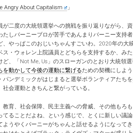
 Be Angry About Capitalism
」
員が二度の大統領選挙への挑戦を振り返りながら、資
わたしバーニーブロが苦手であんまりバーニー支持者
、やっぱこのおじいちゃんすごいわ。2020年の大
ベス・ウォレン上院議員とどちらを支持するか、みた
、「Not Me, Us」のスローガンのとおり大統領
ちを動かして今後の運動に繋げる
ための契機にしよう
・パンデミックがはじまると選挙ボランティアたちを
、社会運動ときちんと繋がっている。
、教育、社会保障、民主主義への脅威、その他もろも
ってることだよね、という感じで、とくに新しい議論
てようやくバーニーがちゃんと話せるようになってき