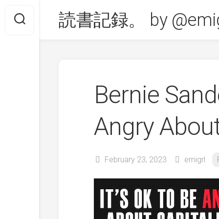
Skip
読書記録。 by @emig
to
content
Bernie Sand
Angry Abou
February 23, 2023
emigrl