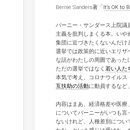
Bernie Sanders著「
It’s OK to
バーニー・サンダース上院議
主義を批判しまくる本。いや
集団に近づきたくないんだけど
選挙では政策的に近いエリザ
な話がわたしの周囲であったけど
ただの選挙ではなく
若い人た
本気で考え、コロナウイルス
互扶助の活動
に動員するなど
内容はまあ、経済格差や医療
についてバーニーがいつも言
ないけれど、人種差別につい