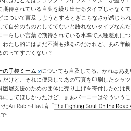
かれはたとえばブラック・ライヴズ・マターが盛り上
て期待されている言葉を繰り出せるタイプじゃなくて
などについて言及しようとするとぎこちなさが感じられ
して自分のものとしてでないと語れないタイプなんだ
ニーらしい言葉で期待されている水準で人種差別につ
。わたし的にはまだ不満も残るのだけれど、あの年齢
るのってすごくない？
ーの手袋ミーム
についても言及してる。かれはああ
んだけど、それに便乗してあの写真を印刷したシャツ
貧困層支援のための団体に売り上げを寄付したのは良
真にしてほしかったけど、まあバーニーはそういうこ
i Rabin-Havt著「
The Fighting Soul: On the Road 
んで。