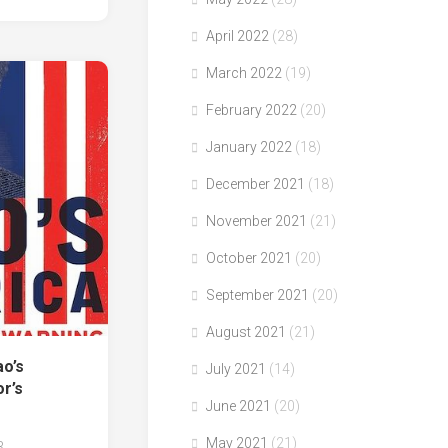
April 2022
(28)
March 2022
(19)
February 2022
(20)
January 2022
(18)
December 2021
(18)
November 2021
(21)
October 2021
(20)
September 2021
(20)
August 2021
(21)
o’s
July 2021
(14)
r’s
June 2021
(20)
May 2021
(21)
3