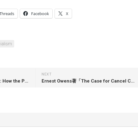
Threads
Facebook
X
ialism
NEXT
Joanna Schwartz著「Shielded: How the Police Became Untouchable」
Ernest Owens著「The Case for Cancel Culture: How This Democratic Tool Works to Liberate Us All」