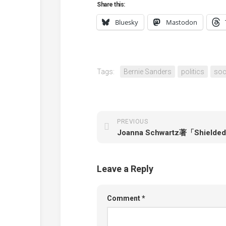
Share this:
Bluesky
Mastodon
Tags:
Bernie Sanders
politics
soc
PREVIOUS
Leave a Reply
Comment
*