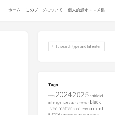
ホーム
このブログについて
個人的超オススメ集
Tags
2024
2025
artificial
2023
black
intelligence
asian american
lives matter
criminal
business
justice
data
decolonization
disability