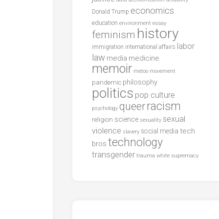
economics
Donald Trump
education
environment
essay
history
feminism
labor
international affairs
immigration
law
media
medicine
memoir
metoo
movement
philosophy
pandemic
politics
pop culture
racism
queer
psychology
sexual
science
religion
sexuality
violence
tech
social media
slavery
technology
bros
transgender
trauma
white supremacy