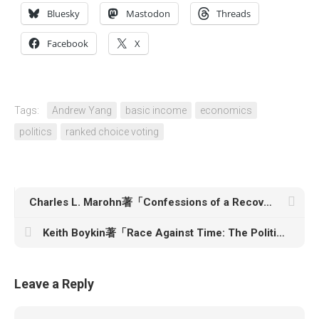
Bluesky
Mastodon
Threads
Facebook
X
Tags:
Andrew Yang
basic income
economics
politics
ranked choice voting
Charles L. Marohn著「Confessions of a Recovering Engineer: Transportation for a Strong Town」
Keith Boykin著「Race Against Time: The Politics of a Darkening America」
Leave a Reply