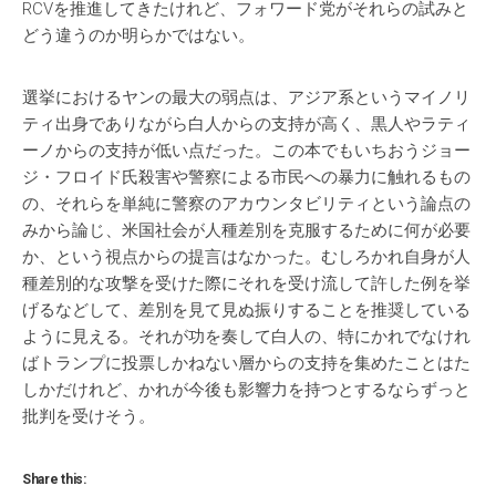
RCVを推進してきたけれど、フォワード党がそれらの試みと
どう違うのか明らかではない。
選挙におけるヤンの最大の弱点は、アジア系というマイノリ
ティ出身でありながら白人からの支持が高く、黒人やラティ
ーノからの支持が低い点だった。この本でもいちおうジョー
ジ・フロイド氏殺害や警察による市民への暴力に触れるもの
の、それらを単純に警察のアカウンタビリティという論点の
みから論じ、米国社会が人種差別を克服するために何が必要
か、という視点からの提言はなかった。むしろかれ自身が人
種差別的な攻撃を受けた際にそれを受け流して許した例を挙
げるなどして、差別を見て見ぬ振りすることを推奨している
ように見える。それが功を奏して白人の、特にかれでなけれ
ばトランプに投票しかねない層からの支持を集めたことはた
しかだけれど、かれが今後も影響力を持つとするならずっと
批判を受けそう。
Share this: