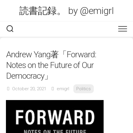
Skip
読書記録。 by @emigrl
to
content
Andrew Yang著「Forward:
Notes on the Future of Our
Democracy」
October 20, 2021
emigrl
Politics