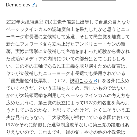
Democracy
」
2020年大統領選挙で民主党予備選に出馬して台風の目となり
ベーシックインカムの認知度向上を果たしたかと思うとニュ
ーヨーク市長選に立候補して落選、そして民主党を離党して
新たにフォワード党を立ち上げたアンドリュー・ヤンの新
著。実際に選挙に立候補して各地をまわった経験から書かれ
た政治やメディアの内情についての部分はとてもおもしろ
い。この本の主軸である民主主義を取り戻すための提言は、
ヤンが立候補したニューヨーク市長選でも採用されている
「優先順位付投票制」（RCV、
説明こちら
）を各州に広め
ていくべきだ、という主張をふくめ、珍しいものではない。
かれが大統領選挙を利用してベーシックインカムの考え方を
広めたように、第三党の設立によってRCVの知名度を高めよ
うとしているのかな、と思っていたけど、とくにそういう工
夫は見当たらない。二大政党制が根付いている米国において
RCVかそれに類似した選挙制度改革なしに第三党の躍進はあ
りえないので、これまでも「緑の党」やその他の小政党は