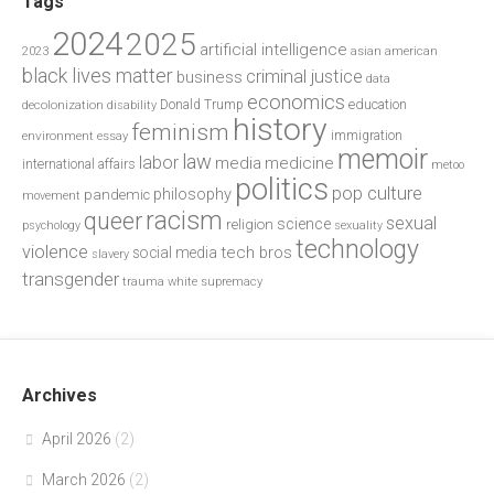
Tags
2024
2025
artificial intelligence
2023
asian american
black lives matter
criminal justice
business
data
economics
education
decolonization
Donald Trump
disability
history
feminism
environment
essay
immigration
memoir
law
labor
media
medicine
international affairs
metoo
politics
pop culture
philosophy
pandemic
movement
racism
queer
sexual
science
religion
psychology
sexuality
technology
violence
tech bros
social media
slavery
transgender
trauma
white supremacy
Archives
April 2026
(2)
March 2026
(2)