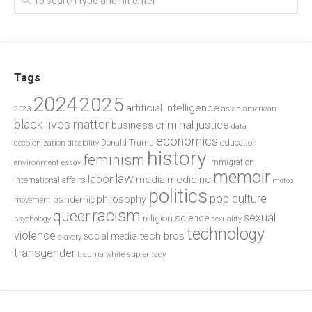
Tags
2024
2025
artificial intelligence
2023
asian american
black lives matter
criminal justice
business
data
economics
education
decolonization
Donald Trump
disability
history
feminism
environment
essay
immigration
memoir
law
labor
media
medicine
international affairs
metoo
politics
pop culture
philosophy
pandemic
movement
racism
queer
sexual
science
religion
psychology
sexuality
technology
violence
tech bros
social media
slavery
transgender
trauma
white supremacy