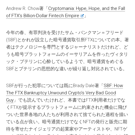
Andrew R. Chow著「
Cryptomania: Hype, Hope, and the Fall
of FTX’s Billion-Dollar Fintech Empire
」
今年の春、有罪判決を受けたサム・バンクマン＝フリード
(SBF)とかれが設立した暗号通貨取引所FTXについての本。著
者はテクノロジーを専門とするジャーナリストだけれど、ど
うも暗号プラットフォームのイーサリアムを作ったヴィタリ
ック・ブテリンに心酔しているようで、暗号通貨をめぐる
SBFとブテリンの思想的な違いが繰り返し対比されている。
SBFが行った犯罪については既にBrady Dale著「
SBF: How
The FTX Bankruptcy Unwound Crypto’s Very Bad Good
Guy
」でも読んでいたけれど、本書ではFTX利用者だけでな
くFTXが提示するプラットフォームに約束された機会に飛び
ついた世界各地の人たちが利用されて捨てられた過程を描い
ている点が良い。暗号通貨だけでなくNFTの発行と販売に期
待を寄せたナイジェリアの起業家やアーティストや、NFTゲ