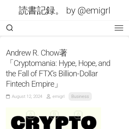
Skip
読書記録。 by @emigrl
to
content
Andrew R. Chow著
「Cryptomania: Hype, Hope, and
the Fall of FTX’s Billion-Dollar
Fintech Empire」
August 12, 2024
emigrl
Business