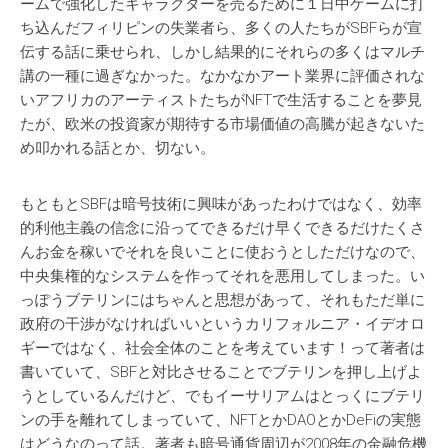
ームで強化したキャラクターを売るために１日中ゲームに打
ち込んだフィリピンの失業者ら、多くの人たちがSBFらが宣
伝する話に乗せられ、しかし結果的にそれらの多くはマルチ
講の一種に過ぎなかった。なかなかアート業界に評価されな
いアフリカのアーティストたちがNFTで生活することを夢見
たが、欧米の投資家が期待する市場価値の高騰が起きないた
め叩かれる話とか、切ない。
もともとSBFは暗号技術に興味があったわけではなく、効率
的利他主義の信念に沿ってできるだけ早くできるだけたくさ
んお金を稼いでそれを良いことに使おうとしただけなので、
中央集権的なシステムを作ってそれを悪用してしまった。い
っぽうブテリンにはちゃんと思想があって、それもただ単に
政府の干渉がなければいいというカリフォルニア・イデオロ
ギーではなく、社会全体のことを考えています！って著者は
書いていて、SBFと対比させることでブテリンを押し上げよ
うとしているんだけど、でもイーサリアムはとっくにブテリ
ンの手を離れてしまっていて、NFTとかDAOとかDeFiの実態
はどうなのって話。著者も暗号通貨周辺が2008年の金融危機