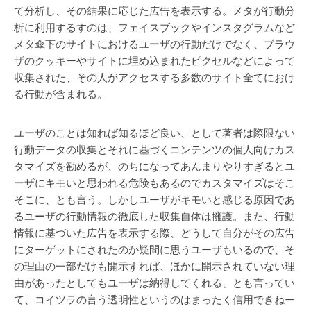
て分析し、その結果に応じた広告を表示する。メタが行動分
析に利用するすのは、フェイスブックやインスタグラムなど
メタ傘下のサイトにおけるユーザの行動だけでなく、ブラウ
ザのクッキーやサイトに埋め込まれたピクセルなどによって
収集された、その人がアクセスする多数のサイト全てにおけ
る行動が含まれる。
ユーザのことは知れば知るほど良い、として著者は際限ない
行動データの収集とそれに基づくコンテンツの個人向けカス
タマイズを勧めるが、のちになってあんまりやりすぎるとユ
ーザにキモいと思われる危険もあるのでカスタマイズはそこ
そこに、とも言う。しかしユーザがキモいと感じる原因であ
るユーザの行動情報の徹底した収集自体は擁護。また、行動
情報に基づいた広告を表示する際、どうして自分がその広告
にターゲットにされたのか疑問に思うユーザもいるので、そ
の理由の一部だけも開示すれば、ほかに開示されていない理
由があったとしてもユーザは納得してくれる、とも言ってい
て、コイツラの言う透明性というのはまったく信用できねー