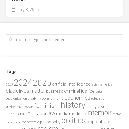
July 3, 2025
Tags
2024
2025
artificial intelligence
2023
asian american
black lives matter
criminal justice
business
data
economics
education
decolonization
Donald Trump
disability
history
feminism
environment
essay
immigration
memoir
law
labor
media
medicine
international affairs
metoo
politics
pop culture
philosophy
pandemic
movement
racism
queer