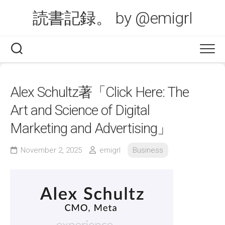
Skip
読書記録。 by @emigrl
to
content
Alex Schultz著「Click Here: The
Art and Science of Digital
Marketing and Advertising」
November 2, 2025
emigrl
Business