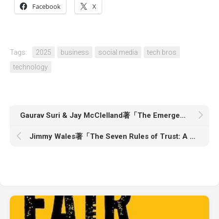
Facebook
X
Tags:
2025
business
social media
tech bros
technology
Gaurav Suri & Jay McClelland著「The Emergent Mind: How Intelligence Arises in People and Machines」
Jimmy Wales著「The Seven Rules of Trust: A Blueprint for Building Things That Last」