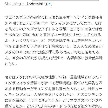
Marketing and Advertising
」
フェイスブックの運営会社メタの最高マーケティング責任者
(CMO)によるデジタル・マーケティングについての本。だけ
ど見てこのクソダサなタイトルと表紙。とにかく大きな緑色
のボタンにClick Hereと書けばユーザはクリックしてくれる
よ、という話なんだけど、本の表紙でそれは無理だろ…とい
うか表紙をクリックされても意味ないし。こんんなの著者が
メタのCMOでなければ誰が手に取るねん。わたしももちろ
ん、メタのCMOだから読んだだけで、内容自体には全然興味
がない。
著者はメタにおいて人種や性別、年齢、居住地域といったデ
モグラフィック情報にかわって行動情報に基づいた広告を表
示する行動ターゲティングを推し進めた人らしい。行動ター
ゲティングとは、人が何をクリックしたか、どのコンテンツ
に目を留めた（ように見えた）か、どうマウスのポインタを
動かしたか、といった人々のネットでの行動を細かく収集し