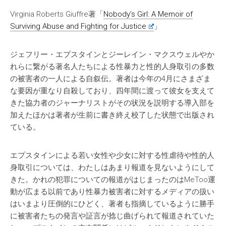
Virginia Roberts Giuffre著「
Nobody’s Girl: A Memoir of
Surviving Abuse and Fighting for Justice
」
ジェフリー・エプスタインとジーレイン・マクスウェルやか
れらに繋がる著名人たちによる性暴力と性的人身取引の多数
の被害者の一人による自叙伝。著者は今年の4月にさまざま
な要因が重なり自殺しており、四年間に渡って彼女を支えて
きた協力者のジャーナリストがその状況を説明する導入部を
加えたほかは著者が生前に書き終え校了した状態で出版され
ている。
エプスタインによる若い女性や少女に対する性虐待や性的人
身取引については、わたしはあまり報道を見ないようにして
きた。かれの犯罪についての報道がはじまったのはMeToo運
動が広まる以前であり性暴力被害者に対するメディアの扱い
はいまより圧倒的にひどく、著者も指摘しているように勝手
に被害者たちの発言や証言が捻じ曲げられて報道されていた