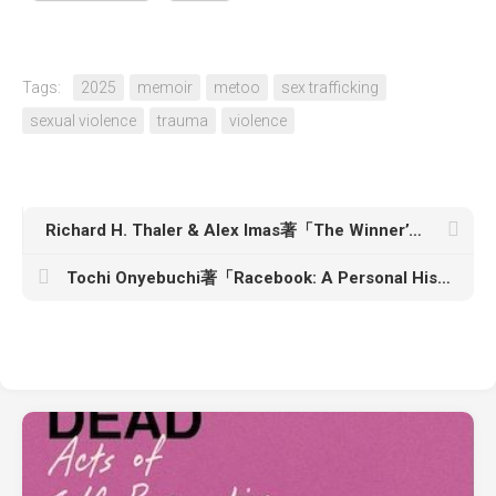
Tags:
2025
memoir
metoo
sex trafficking
sexual violence
trauma
violence
Richard H. Thaler & Alex Imas著「The Winner’s Curse: Behavioral Economics Anomalies, Then and Now」
Tochi Onyebuchi著「Racebook: A Personal History of the Internet」