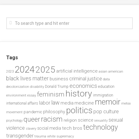
Tags
2024
2025
artificial intelligence
2023
asian american
black lives matter
criminal justice
business
data
economics
education
decolonization
Donald Trump
disability
history
feminism
environment
essay
immigration
memoir
law
labor
media
medicine
international affairs
metoo
politics
pop culture
philosophy
pandemic
movement
racism
queer
sexual
science
religion
psychology
sexuality
technology
violence
tech bros
social media
slavery
transgender
trauma
white supremacy