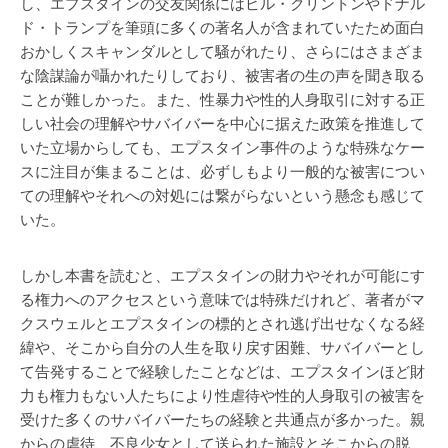
し、エプスタインの交友関係にはビル・クリントンやドナル
ド・トランプを筆頭に多くの著名人が含まれていたため面白
おかしくスキャンダルとして騒がれたり、さらにはさまざま
な陰謀論が囁かれたりしており、被害者の生の声を聞き取る
ことが難しかった。また、性暴力や性的人身取引に対する正
しい社会の理解やサバイバーを中心に据えた政策を推進して
いた立場からしても、エプスタイン事件のような特殊なケー
スに注目が集まることは、必ずしもより一般的な被害につい
ての理解やそれへの対処には繋がらないという懸念も感じて
いた。
しかし本書を読むと、エプスタインの財力やそれが可能にす
る権力へのアクセスという意味では特殊だけれど、著者がマ
クスウェルとエプスタインの標的とされ逃げ出せなくなる経
緯や、そこから自分の人生を取り戻す困難、サバイバーとし
て告発することで経験したことなどは、エプスタインほど財
力も権力もない人たちにより性虐待や性的人身取引の被害を
受けた多くのサバイバーたちの経験と共通点が多かった。親
からの虐待、不良少女として送られた施設とそこからの脱