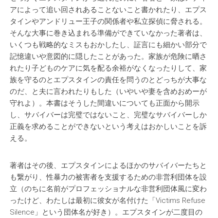
アによって追い回されあることないこと書かれたり、エプス
タインやアンドリュー王子の関係者や私立探偵に脅される。
そんな大事に巻き込まれる準備ができていなかった著者は、
いくつも戦略的なミスもおかしたし、証言にも細かい部分で
記憶違いや意図的に隠したことがあった。家族が危険に晒さ
れたり子どものケアに気を配る余裕がなくなったりして、家
族を守るのとエプスタインの責任を問うのとどっちが大事な
のだ、と夫に言われたりもした（いやいや妻を含めおめーが
守れよ）。本書はそうした間違いについても正面から開示
し、サバイバーは完璧ではないこと、完璧なサバイバーしか
正義を求めることができないという考えはおかしいことを訴
える。
著者はその後、エプスタインによるほかのサバイバーたちと
も繋がり、性暴力の被害者を支援するための非営利団体を設
立（のちに名前がプロフェッショナルな非営利団体風に変わ
ったけど、わたしは最初に彼女が名付けた「Victims Refuse
Silence」という団体名が好き）。エプスタインが二度目の