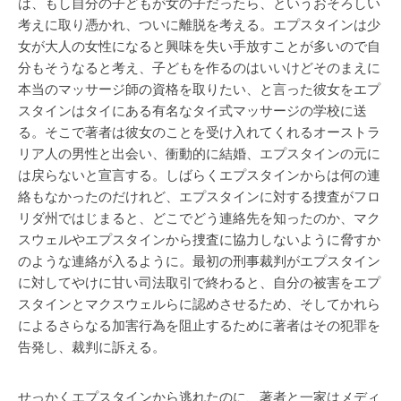
は、もし自分の子どもが女の子だったら、というおそろしい
考えに取り憑かれ、ついに離脱を考える。エプスタインは少
女が大人の女性になると興味を失い手放すことが多いので自
分もそうなると考え、子どもを作るのはいいけどそのまえに
本当のマッサージ師の資格を取りたい、と言った彼女をエプ
スタインはタイにある有名なタイ式マッサージの学校に送
る。そこで著者は彼女のことを受け入れてくれるオーストラ
リア人の男性と出会い、衝動的に結婚、エプスタインの元に
は戻らないと宣言する。しばらくエプスタインからは何の連
絡もなかったのだけれど、エプスタインに対する捜査がフロ
リダ州ではじまると、どこでどう連絡先を知ったのか、マク
スウェルやエプスタインから捜査に協力しないように脅すか
のような連絡が入るように。最初の刑事裁判がエプスタイン
に対してやけに甘い司法取引で終わると、自分の被害をエプ
スタインとマクスウェルらに認めさせるため、そしてかれら
によるさらなる加害行為を阻止するために著者はその犯罪を
告発し、裁判に訴える。
せっかくエプスタインから逃れたのに、著者と一家はメディ