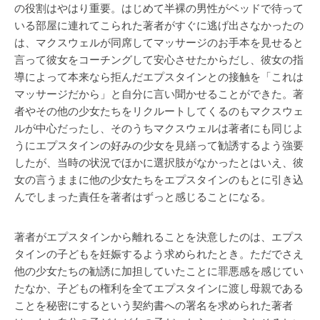
の役割はやはり重要。はじめて半裸の男性がベッドで待って
いる部屋に連れてこられた著者がすぐに逃げ出さなかったの
は、マクスウェルが同席してマッサージのお手本を見せると
言って彼女をコーチングして安心させたからだし、彼女の指
導によって本来なら拒んだエプスタインとの接触を「これは
マッサージだから」と自分に言い聞かせることができた。著
者やその他の少女たちをリクルートしてくるのもマクスウェ
ルが中心だったし、そのうちマクスウェルは著者にも同じよ
うにエプスタインの好みの少女を見繕って勧誘するよう強要
したが、当時の状況でほかに選択肢がなかったとはいえ、彼
女の言うままに他の少女たちをエプスタインのもとに引き込
んでしまった責任を著者はずっと感じることになる。
著者がエプスタインから離れることを決意したのは、エプス
タインの子どもを妊娠するよう求められたとき。ただでさえ
他の少女たちの勧誘に加担していたことに罪悪感を感じてい
たなか、子どもの権利を全てエプスタインに渡し母親である
ことを秘密にするという契約書への署名を求められた著者