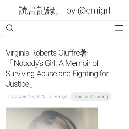
Skip
読書記録。 by @emigrl
to
content
Virginia Roberts Giuffre著
「Nobody’s Girl: A Memoir of
Surviving Abuse and Fighting for
Justice」
October 23, 2025
emigrl
Trauma & Healing