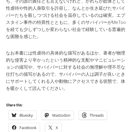
ち、その誰の責任とも言えないけれど、かれらが総体として
性虐待や性的人身取引を許容し、なんとか生き延びたサバイ
バーたちを殺しつづける社会を温存しているのは確実。エプ
スタイン事件の特異性とともに、多くのサバイバーがMeToo
を経ても少しずつしか変わらない社会で経験している普遍的
な困難を感じた。
なお本書には性虐待の具体的な描写があるほか、著者が物理
的な侵害より辛かったという精神的な支配やマニピュレーシ
ョンの描写や、サバイバーに対する社会の無理解や理不尽な
仕打ちの描写があるので、サバイバーの人は調子が良いとき
にサポートしてくれる人や動物にアクセスできる状態で、体
を暖かくして読んでください。
Share this:
Bluesky
Mastodon
Threads
Facebook
X