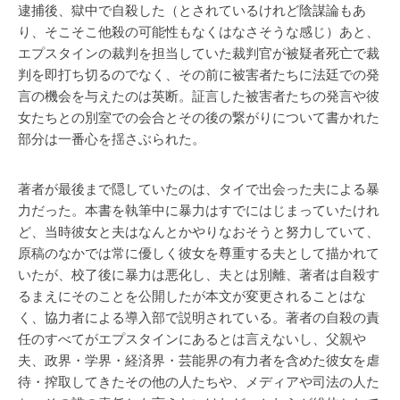
逮捕後、獄中で自殺した（とされているけれど陰謀論もあ
り、そこそこ他殺の可能性もなくはなさそうな感じ）あと、
エプスタインの裁判を担当していた裁判官が被疑者死亡で裁
判を即打ち切るのでなく、その前に被害者たちに法廷での発
言の機会を与えたのは英断。証言した被害者たちの発言や彼
女たちとの別室での会合とその後の繋がりについて書かれた
部分は一番心を揺さぶられた。
著者が最後まで隠していたのは、タイで出会った夫による暴
力だった。本書を執筆中に暴力はすでにはじまっていたけれ
ど、当時彼女と夫はなんとかやりなおそうと努力していて、
原稿のなかでは常に優しく彼女を尊重する夫として描かれて
いたが、校了後に暴力は悪化し、夫とは別離、著者は自殺す
るまえにそのことを公開したが本文が変更されることはな
く、協力者による導入部で説明されている。著者の自殺の責
任のすべてがエプスタインにあるとは言えないし、父親や
夫、政界・学界・経済界・芸能界の有力者を含めた彼女を虐
待・搾取してきたその他の人たちや、メディアや司法の人た