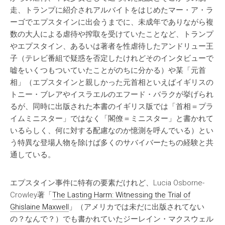
走、トランプに紹介されアルバイトをはじめたマー・ア・ラ
ーゴでエプスタインに出会うまでに、未成年でありながら複
数の大人による虐待や搾取を受けていたことなど、トランプ
やエプスタイン、あるいは著者を性虐待したアンドリュー王
子（テレビ番組で疑惑を否定したけれどそのインタビューで
嘘をいくつもついていたことがのちに分かる）や某「元首
相」（エプスタインと親しかった元首相といえばイギリスの
トニー・ブレアやイスラエルのエフード・バラクが挙げられ
るが、同時に出版された本書のイギリス版では「首相＝プラ
イムミニスター」ではなく「閣僚＝ミニスター」と書かれて
いるらしく、何に対する配慮なのか憶測を呼んでいる）とい
う特異な登場人物を除けば多くのサバイバーたちの経験と共
通している。
エプスタイン事件に特有の要素だけれど、Lucia Osborne-
Crowley著「
The Lasting Harm: Witnessing the Trial of
Ghislaine Maxwell
」（アメリカでは未だに出版されてない
の？なんで？）でも書かれていたジーレイン・マクスウェル