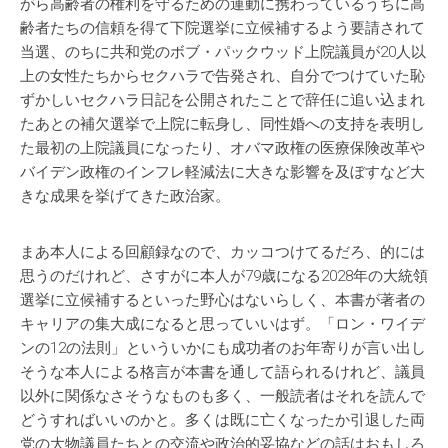
がら高齢者の権利を守るための運動に携わっているうちに高
齢者たちの信頼を得て下院選挙に立候補するよう要請されて
当選、のちに共和党のボブ・パックウッド上院議員が20人以
上の女性たちからセクハラで告発され、自分でつけていた恥
ずかしいセクハラ日記を公開されたことで辞任に追い込まれ
たあとの補欠選挙で上院に転身し、同性婚への支持を表明し
た最初の上院議員になったり、オバマ政権の医療保険改革や
バイデン政権のインフレ軽減法に大きな影響を及ぼすなど大
きな成果を挙げてきた政治家。
まあ本人による回顧録なので、カッコつけてるだろ、的には
思うのだけれど、さすがに本人が79歳になる2028年の大統領
選挙に立候補するといった野心はないらしく、本書が著者の
キャリアの集大成になると思っていいはず。「ロン・ワイデ
ンの12の法則」といういかにも成功者のお年寄りが言い出し
そうな本人による格言が本書を通して語られるけれど、議員
以外に関係なさそうなものも多く、一般読者はそれを読んで
どうすればいいのかと。多くは既に亡くなったか引退した両
党の大物議員たちとの交流や政治的妥協などの話はおもしろ