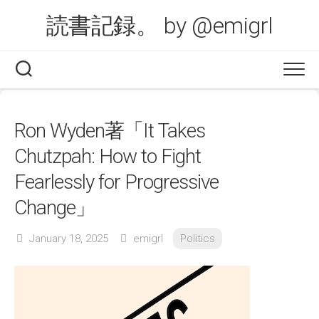
Skip
読書記録。 by @emigrl
to
content
Ron Wyden著「It Takes
Chutzpah: How to Fight
Fearlessly for Progressive
Change」
January 18, 2025
emigrl
Politics