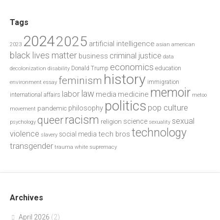
Tags
2024
2025
artificial intelligence
2023
asian american
black lives matter
criminal justice
business
data
economics
education
decolonization
Donald Trump
disability
history
feminism
environment
essay
immigration
memoir
law
labor
media
medicine
international affairs
metoo
politics
pop culture
philosophy
pandemic
movement
racism
queer
sexual
science
religion
psychology
sexuality
technology
violence
tech bros
social media
slavery
transgender
trauma
white supremacy
Archives
April 2026
(2)