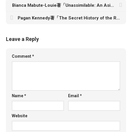
Bianca Mabute-Louie著「Unassimilable: An Asian Diasporic Manifesto for the Twenty-First Century」
Pagan Kennedy著「The Secret History of the Rape Kit: A True Crime Story」
Leave a Reply
Comment
*
Name
*
Email
*
Website