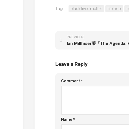
Tags:
black lives matter
hip hop
m
PREVIOUS
Leave a Reply
Comment
*
Name
*