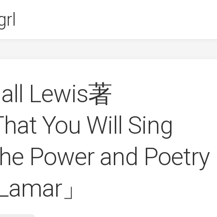
rl
all Lewis著
at You Will Sing
he Power and Poetry
k Lamar」