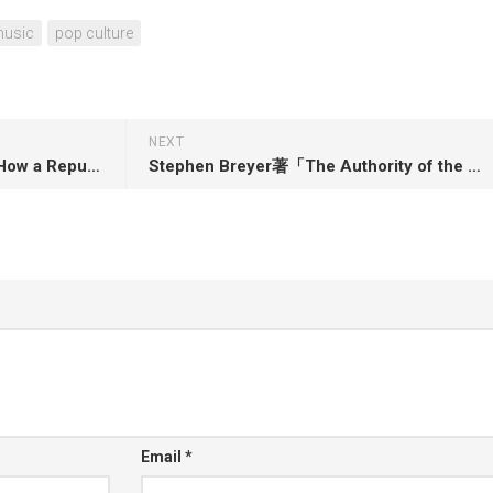
usic
pop culture
NEXT
Ian Millhiser著「The Agenda: How a Republican Supreme Court is Reshaping America」
Stephen Breyer著「The Authority of the Court and the Peril of Politics」
Email
*