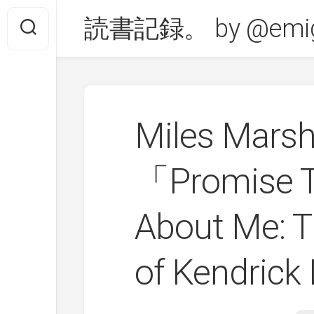
Skip
読書記録。 by @emig
to
content
Miles Marsh
「Promise Th
About Me: T
of Kendric