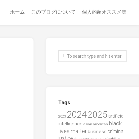
ホーム
このブログについて
個人的超オススメ集
Tags
2024
2025
artificial
2023
black
intelligence
asian american
lives matter
criminal
business
justice
data
decolonization
disability