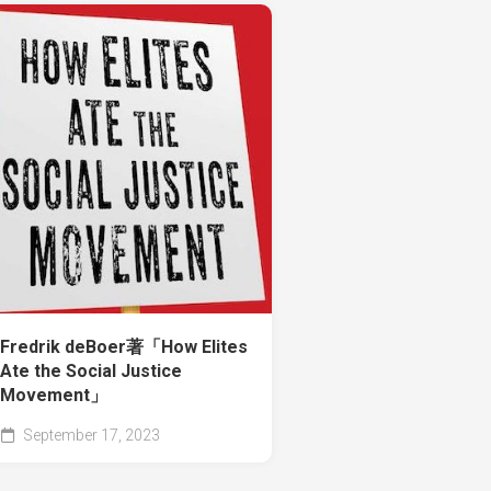
Fredrik deBoer著「How Elites
Ate the Social Justice
Movement」
September 17, 2023