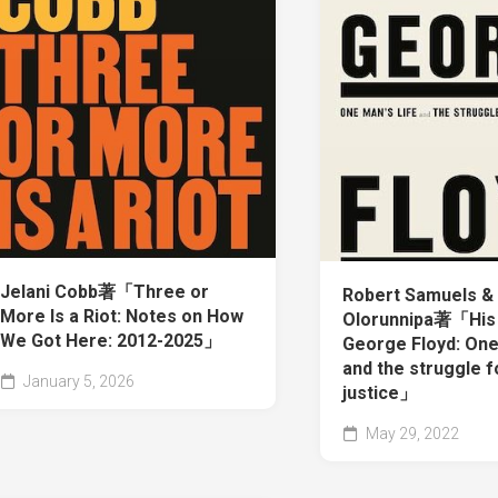
Jelani Cobb著「Three or
Robert Samuels &
More Is a Riot: Notes on How
Olorunnipa著「His
We Got Here: 2012-2025」
George Floyd: One 
and the struggle fo
January 5, 2026
justice」
May 29, 2022