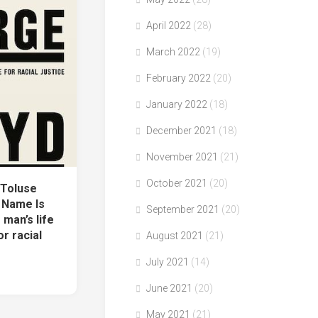
April 2022
(28)
March 2022
(19)
February 2022
(20)
January 2022
(18)
December 2021
(18)
November 2021
(21)
October 2021
(20)
 Toluse
 Name Is
September 2021
(20)
man’s life
r racial
August 2021
(21)
July 2021
(14)
June 2021
(20)
May 2021
(21)