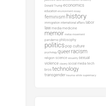
economics
Donald Trump
education
environment
essay
history
feminism
labor
international affairs
immigration
law
media
medicine
memoir
metoo
movement
philosophy
pandemic
politics
pop culture
racism
queer
psychology
sexual
science
religion
sexuality
violence
tech
social media
slavery
technology
bros
transgender
trauma
white supremacy