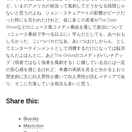
ど、いまのアメリカの状況って風刺してどうかなる段階じゃ
ないと思うのよね… ジョン・スチュアートの影響がピークだ
った時にも言われたけれど、仮に多くの若者がThe Daily
Showなどのニュース風コメディ番組を通して政治について
（ニュース番組で学べる以上に）学んだとしても、あーおも
しろかった、こいつバカだなあ、あいつはけしからん、とし
てエンターテインメントとして消費するだけになっては駄目
なんだよほんとに。あとThe Onionのコメディがパンチアッ
プ（弱者ではなく強者を風刺する）に徹している点には一定
の安心感を感じるけれど、本書の表紙を見ると分かるとおり
歴史的に主に白人男性が書いて白人男性が読むメディアであ
り、そこに欠落している視点も多いと思う。
Share this:
Bluesky
Mastodon