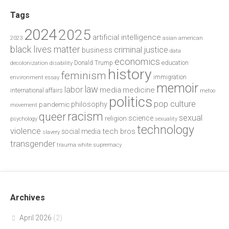
Tags
2024
2025
artificial intelligence
2023
asian american
black lives matter
criminal justice
business
data
economics
education
decolonization
Donald Trump
disability
history
feminism
environment
essay
immigration
memoir
law
labor
media
medicine
international affairs
metoo
politics
pop culture
philosophy
pandemic
movement
racism
queer
sexual
science
religion
psychology
sexuality
technology
violence
tech bros
social media
slavery
transgender
trauma
white supremacy
Archives
April 2026
(2)