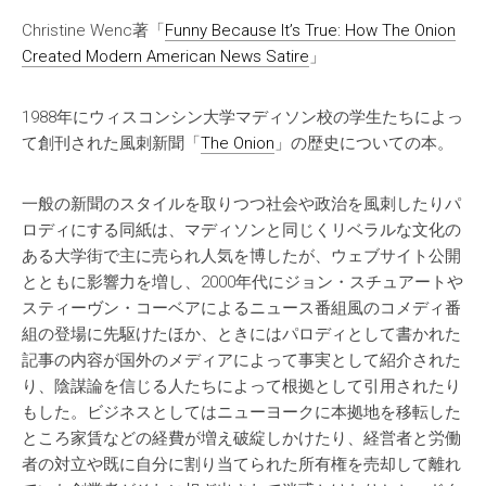
Christine Wenc著「
Funny Because It’s True: How The Onion
Created Modern American News Satire
」
1988年にウィスコンシン大学マディソン校の学生たちによっ
て創刊された風刺新聞「
The Onion
」の歴史についての本。
一般の新聞のスタイルを取りつつ社会や政治を風刺したりパ
ロディにする同紙は、マディソンと同じくリベラルな文化の
ある大学街で主に売られ人気を博したが、ウェブサイト公開
とともに影響力を増し、2000年代にジョン・スチュアートや
スティーヴン・コーベアによるニュース番組風のコメディ番
組の登場に先駆けたほか、ときにはパロディとして書かれた
記事の内容が国外のメディアによって事実として紹介された
り、陰謀論を信じる人たちによって根拠として引用されたり
もした。ビジネスとしてはニューヨークに本拠地を移転した
ところ家賃などの経費が増え破綻しかけたり、経営者と労働
者の対立や既に自分に割り当てられた所有権を売却して離れ