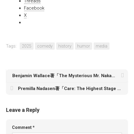
Threads
Facebook
X
Tags:
2025
comedy
history
humor
media
Benjamin Wallace著「The Mysterious Mr. Nakamoto: A Fifteen-Year Quest to Unmask the Secret Genius Behind Crypto」
Premilla Nadasen著「Care: The Highest Stage of Capitalism」
Leave a Reply
Comment
*