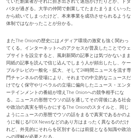
ていた創業者がそれに担ぎ出されて迷惑かけたりとか、ドタ
バタが過ぎる。大学の仲間で創業してたまたまうまくいった
から続いてしまったけど、本来事業を成功させられるような
体制ではなかったことが分かる。
またThe Onionの歴史にはメディア環境の激変も強く関わっ
てくる。インターネットへのアクセスが普及したことでウェ
ブサイトを設立すると、風刺新聞の記事とは気づかないまま
同紙の記事を読んで信じ込んでしまう人が頻出したし、ケー
ブルテレビの一般化・拡大、そして24時間ニュースを流す専
門チャンネルの登場により、それまでの中立的なニュースだ
けでなく保守やリベラルの立場に偏向したニュース・エンタ
ーテインメントの番組が増えThe Onionへの競争相手にな
る。ニュースの形態でウソの話を通してその背後にある社会
や政治の真実を明らかにするThe Onionのスタイルと、同じ
ようにニュースの形態でウソの話をまるで真実であるかのよ
うに報じるFOX Newsなどのあり方はまったく異なるのだけ
れど、外見的にそれらを区別するには前提となる知識や政治
への理解が必要となる。