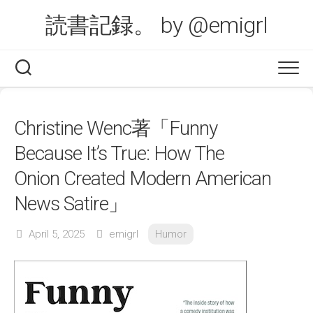
Skip
読書記録。 by @emigrl
to
content
Christine Wenc著「Funny
Because It’s True: How The
Onion Created Modern American
News Satire」
April 5, 2025
emigrl
Humor