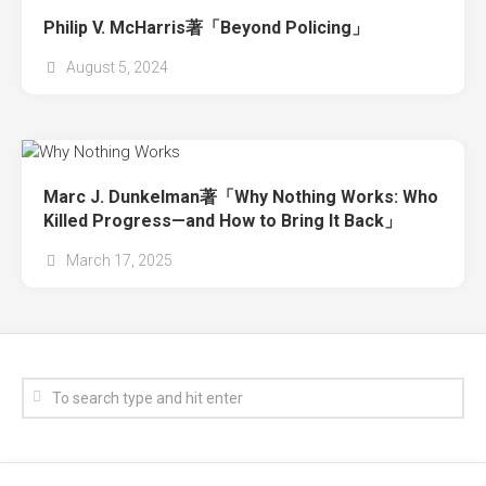
Philip V. McHarris著「Beyond Policing」
August 5, 2024
Marc J. Dunkelman著「Why Nothing Works: Who
Killed Progress—and How to Bring It Back」
March 17, 2025