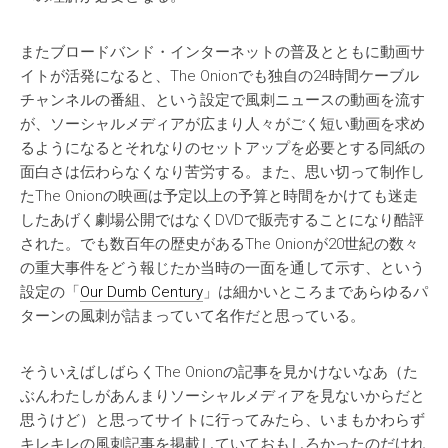
またブロードバンド・インターネットの普及とともに動画サ
イトが活発になると、The Onionでも独自の24時間ケーブル
チャンネルの番組、という設定で風刺ニュースの動画を流す
が、ソーシャルメディアが広まり人々がごく短い動画を求め
るようになるとそれなりのセットアップを必要とする同紙の
面白さは伝わらなくなり苦労する。また、思い切って制作し
たThe Onionの映画は予定以上の予算と時間をかけても迷走
したあげく劇場公開ではなくDVDで販売することになり酷評
された。でも数百年の歴史があるThe Onionが20世紀の数々
の重大事件をどう報じたか当時の一面を通して示す、という
設定の「
Our Dumb Century
」は細かいところまであらゆるパ
ターンの風刺が詰まっていて名作だと思っている。
そういえばしばらくThe Onionの記事を見かけないなあ（た
ぶんわたしがあんまりソーシャルメディアを見ないからだと
思うけど）と思ってサイトに行ってみたら、いまもかわらず
キレキレの風刺記事を掲載していておもしろかったのだけれ