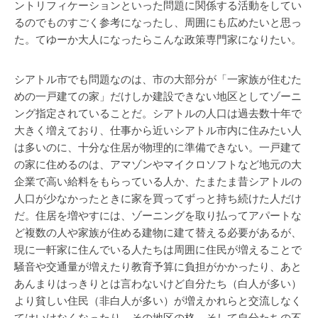
ントリフィケーションといった問題に関係する活動をしてい
るのでものすごく参考になったし、周囲にも広めたいと思っ
た。てゆーか大人になったらこんな政策専門家になりたい。
シアトル市でも問題なのは、市の大部分が「一家族が住むた
めの一戸建ての家」だけしか建設できない地区としてゾーニ
ング指定されていることだ。シアトルの人口は過去数十年で
大きく増えており、仕事から近いシアトル市内に住みたい人
は多いのに、十分な住居が物理的に準備できない。一戸建て
の家に住めるのは、アマゾンやマイクロソフトなど地元の大
企業で高い給料をもらっている人か、たまたま昔シアトルの
人口が少なかったときに家を買ってずっと持ち続けた人だけ
だ。住居を増やすには、ゾーニングを取り払ってアパートな
ど複数の人や家族が住める建物に建て替える必要があるが、
現に一軒家に住んでいる人たちは周囲に住民が増えることで
騒音や交通量が増えたり教育予算に負担がかかったり、あと
あんまりはっきりとは言わないけど自分たち（白人が多い）
より貧しい住民（非白人が多い）が増えかれらと交流しなく