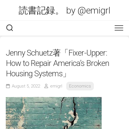
Skip
読書記録。 by @emigrl
to
content
Jenny Schuetz著「Fixer-Upper:
How to Repair America’s Broken
Housing Systems」
August 5, 2022
emigrl
Economics