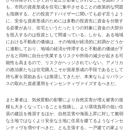
から排除されてきており是正が必要とされることを認めつつ
も、市民の資産形成を住宅に集中させることの政策的な問題
も指摘する。どの投資アドバイザーに聞いても必ず言うよう
に、安全な資産形成のためには多数の投資先に資金を分散す
る必要があり、住宅というたった１つの対象に資金の大部分
を投入するのは投資として間違っている。しかも、ある地域
における不動産の価値は、その地域が経済的に好調かどうか
に連動しており、地域の経済が停滞すると不動産の価値が下
がると同時に自分が失業するリスクや所得の減少が起きる可
能性も高まるので、リスクがヘッジされていない。アメリカ
の政治家たちは住宅購入こそが資産形成の手段であるとして
持ち家を奨励あるいは推奨してきたが、本来ならよりバラン
スの取れた資産運用をインセンティヴァイズするべきだ。
また著者は、気候変動の影響により自然災害が増え被害の規
模も大きくなっていることを指摘し、より環境負荷の低い住
居の建設を推奨するほか、自然災害や海面上昇に対して脆弱
な土地ではなくより安全な土地に住居を建てるようなインセ
ンティヴを増やすべきだ、とも主張する。一戸建ての家より