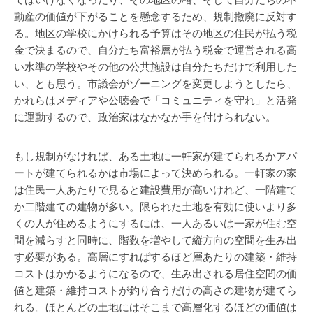
てはいけなくなったり、その地区の格、そして自分たちの不
動産の価値が下がることを懸念するため、規制撤廃に反対す
る。地区の学校にかけられる予算はその地区の住民が払う税
金で決まるので、自分たち富裕層が払う税金で運営される高
い水準の学校やその他の公共施設は自分たちだけで利用した
い、とも思う。市議会がゾーニングを変更しようとしたら、
かれらはメディアや公聴会で「コミュニティを守れ」と活発
に運動するので、政治家はなかなか手を付けられない。
もし規制がなければ、ある土地に一軒家が建てられるかアパ
ートが建てられるかは市場によって決められる。一軒家の家
は住民一人あたりで見ると建設費用が高いけれど、一階建て
か二階建ての建物が多い。限られた土地を有効に使いより多
くの人が住めるようにするには、一人あるいは一家が住む空
間を減らすと同時に、階数を増やして縦方向の空間を生み出
す必要がある。高層にすればするほど層あたりの建築・維持
コストはかかるようになるので、生み出される居住空間の価
値と建築・維持コストが釣り合うだけの高さの建物が建てら
れる。ほとんどの土地にはそこまで高層化するほどの価値は