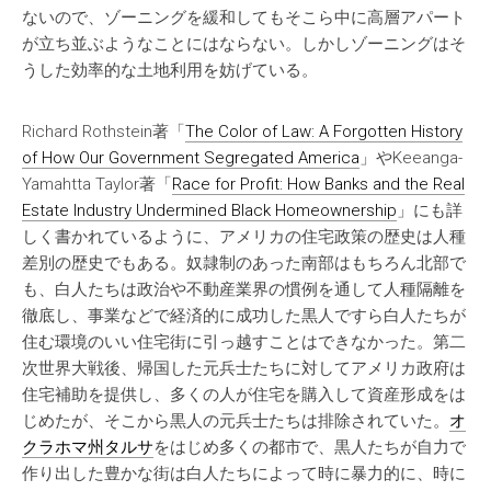
ないので、ゾーニングを緩和してもそこら中に高層アパート
が立ち並ぶようなことにはならない。しかしゾーニングはそ
うした効率的な土地利用を妨げている。
Richard Rothstein著「
The Color of Law: A Forgotten History
of How Our Government Segregated America
」やKeeanga-
Yamahtta Taylor著「
Race for Profit: How Banks and the Real
Estate Industry Undermined Black Homeownership
」にも詳
しく書かれているように、アメリカの住宅政策の歴史は人種
差別の歴史でもある。奴隷制のあった南部はもちろん北部で
も、白人たちは政治や不動産業界の慣例を通して人種隔離を
徹底し、事業などで経済的に成功した黒人ですら白人たちが
住む環境のいい住宅街に引っ越すことはできなかった。第二
次世界大戦後、帰国した元兵士たちに対してアメリカ政府は
住宅補助を提供し、多くの人が住宅を購入して資産形成をは
じめたが、そこから黒人の元兵士たちは排除されていた。
オ
クラホマ州タルサ
をはじめ多くの都市で、黒人たちが自力で
作り出した豊かな街は白人たちによって時に暴力的に、時に