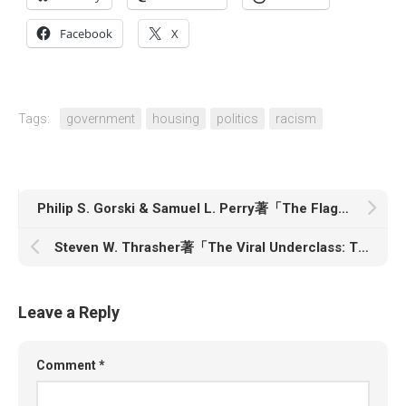
Facebook
X
Tags:
government
housing
politics
racism
Philip S. Gorski & Samuel L. Perry著「The Flag and the Cross: White Christian Nationalism and the Threat to American Democracy」
Steven W. Thrasher著「The Viral Underclass: The Human Toll When Inequality and Disease Collide」
Leave a Reply
Comment
*