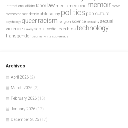
memoir
law
labor
media
medicine
international affairs
metoo
politics
pop culture
philosophy
pandemic
movement
racism
queer
sexual
science
religion
psychology
sexuality
technology
violence
tech bros
social media
slavery
transgender
trauma
white supremacy
Archives
April 2026
(2)
March 2026
(2)
February 2026
(15)
January 2026
(12)
December 2025
(17)