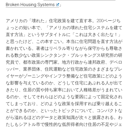
Broken Housing Systems
」
アメリカの「壊れた」住宅政策を建て直す本。200ページち
ょっとの短い本で、「アメリカの壊れた住宅システムを建て
直す方法」というサブタイトルに「これは大きく出たな！」
と思ったけど、この本すごい。本当に住宅問題を直す方法が
書かれている。著者はリベラル寄りながら保守からも尊敬さ
れる数少ない政策シンクタンク・ブルッキングス研究所の研
究員で、都市政策の専門家。地方行政から連邦政府、デベロ
ッパー、業界団体、住民運動など住宅政策のさまざまなプレ
イヤーがゾーニングやインフラ整備など住宅政策にどのよう
な影響を与えているのか、どうして住宅にあぶれる人が出て
きたり、住居の質や持ち家率において人種格差がうまれてい
るのか、そしてそれらはどのような要因によって固定化され
てしまっており、どのような政策を採用すれば乗り越えるこ
とができるのか、といったトピックについて、コンパクトな
がら溢れるほどのデータと政策知識が次々と披露される。わ
たしもシアトル市で慢性的な低所得者向け住居の不足やジェ