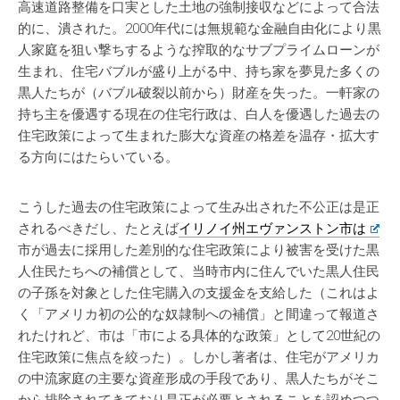
高速道路整備を口実とした土地の強制接収などによって合法
的に、潰された。2000年代には無規範な金融自由化により黒
人家庭を狙い撃ちするような搾取的なサブプライムローンが
生まれ、住宅バブルが盛り上がる中、持ち家を夢見た多くの
黒人たちが（バブル破裂以前から）財産を失った。一軒家の
持ち主を優遇する現在の住宅行政は、白人を優遇した過去の
住宅政策によって生まれた膨大な資産の格差を温存・拡大す
る方向にはたらいている。
こうした過去の住宅政策によって生み出された不公正は是正
されるべきだし、たとえば
イリノイ州エヴァンストン市は
市が過去に採用した差別的な住宅政策により被害を受けた黒
人住民たちへの補償として、当時市内に住んでいた黒人住民
の子孫を対象とした住宅購入の支援金を支給した（これはよ
く「アメリカ初の公的な奴隷制への補償」と間違って報道さ
れたけれど、市は「市による具体的な政策」として20世紀の
住宅政策に焦点を絞った）。しかし著者は、住宅がアメリカ
の中流家庭の主要な資産形成の手段であり、黒人たちがそこ