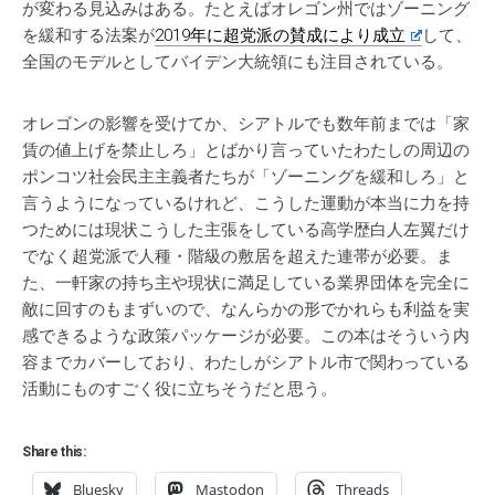
が変わる見込みはある。たとえばオレゴン州ではゾーニング
を緩和する法案が
2019年に超党派の賛成により成立
して、
全国のモデルとしてバイデン大統領にも注目されている。
オレゴンの影響を受けてか、シアトルでも数年前までは「家
賃の値上げを禁止しろ」とばかり言っていたわたしの周辺の
ポンコツ社会民主主義者たちが「ゾーニングを緩和しろ」と
言うようになっているけれど、こうした運動が本当に力を持
つためには現状こうした主張をしている高学歴白人左翼だけ
でなく超党派で人種・階級の敷居を超えた連帯が必要。ま
た、一軒家の持ち主や現状に満足している業界団体を完全に
敵に回すのもまずいので、なんらかの形でかれらも利益を実
感できるような政策パッケージが必要。この本はそういう内
容までカバーしており、わたしがシアトル市で関わっている
活動にものすごく役に立ちそうだと思う。
Share this:
Bluesky
Mastodon
Threads