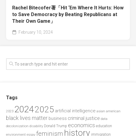
Rachel Bitecofer著「Hit ‘Em Where It Hurts: How
to Save Democracy by Beating Republicans at
Their Own Game」
February 10, 2024
Tags
2024
2025
artificial intelligence
2023
asian american
black lives matter
criminal justice
business
data
economics
education
decolonization
Donald Trump
disability
history
feminism
environment
essay
immigration