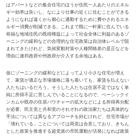
はアパートなどの集合住宅のほうが住民一人あたりのエネル
ギー効率は良いし、なにより仕事の近くに住むことができる
ようになれば遠くから都心に通勤するために費やされるエネ
ルギー消費が削減できる。これまで既に一軒家に住んでいる
裕福な地域住民の既得権益によって社会全体に利益のあるゾ
ーニングの緩和などの合理的な住宅政策は自治体レベルで阻
まれてきたけれど、気候変動対策や人種間格差の是正などを
理由に連邦政府や州政府が介入する余地はある。
仮にゾーニングの緩和などによってより小さな住宅が増え
て、家賃が適正な市場価格に落ち着いても、家賃を払えない
人たちはいるだろう。そうした人たちは住居不足ではなく単
純に所得不足に苦しんでいることになるので、ベーシックイ
ンカムや既存の住居バウチャーの拡大などによる所得再分配
が必要。民主党と共和党のそれぞれの政治家たちは具体的な
手法については異なるアプローチを好むけれど、住宅市場が
「壊れている」ことについては両党は合意しており、きちん
とした政策を推進する超党派の市民運動が活発になれば政策