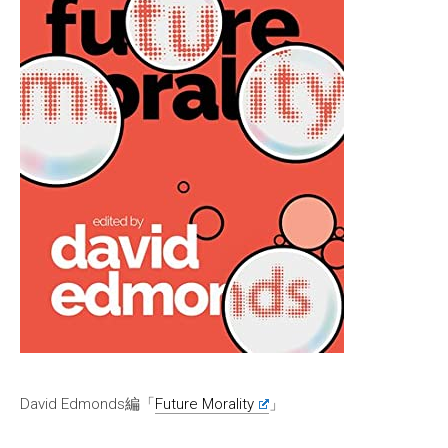
David Edmonds編「
Future Morality
」