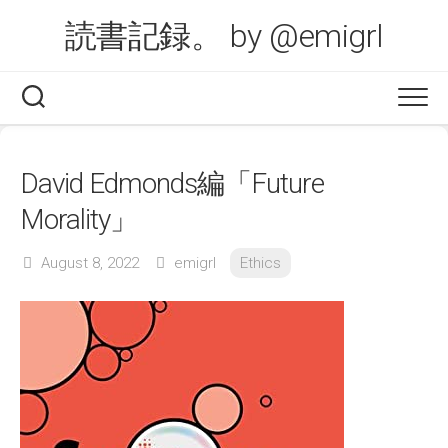
Skip
読書記録。 by @emigrl
to
content
David Edmonds編「Future
Morality」
August 8, 2022
emigrl
Ethics