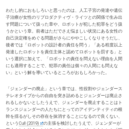
わたし的におもしろいと思ったのは、人工子宮の発達や遺伝
子治療が女性のリプロダクティヴ・ライツとの関係で生み出
す問題について扱った章や、ロボットが犯した犯罪をどう扱
うかという章。前者はただでさえ悩ましい状況にある女性の
自己決定権をめぐる問題がさらにややこしくなりそうだし、
後者では「ロボットの設計者の責任を問う」「ある程度以上
発達したロボットを責任主体と認めてロボットを罰する」と
いう選択に加えて、「ロボットの責任を問えない理由を人間
にも適用することで、犯罪の責任は個々の人間にも問えな
い」という解を導いているところがおもしろかった。
「ジェンダーの廃止」という章では、性役割やジェンダース
テレオタイプからの自由を突き詰めるとジェンダーは廃止さ
れるしかないとしたうえで、ジェンダーを廃止することはト
ランスジェンダーの人たちにとってのアイデンティティの根
幹を揺るがしその存在を抹消することになるので良くない、
という
Cull (2019)
の主張を検討したうえで、ジェンダーが