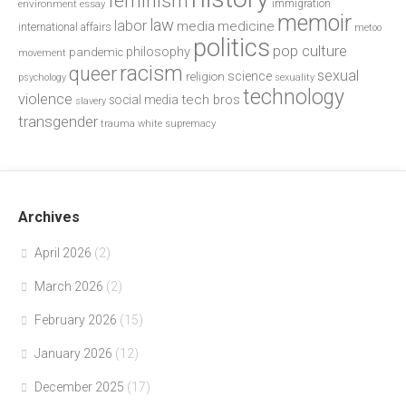
feminism
environment
essay
immigration
memoir
law
labor
media
medicine
international affairs
metoo
politics
pop culture
philosophy
pandemic
movement
racism
queer
sexual
science
religion
psychology
sexuality
technology
violence
tech bros
social media
slavery
transgender
trauma
white supremacy
Archives
April 2026
(2)
March 2026
(2)
February 2026
(15)
January 2026
(12)
December 2025
(17)