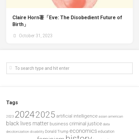
Claire Horn著「Eve: The Disobedient Future of
Birth」
October 31, 2023
Tags
2024
2025
artificial intelligence
2023
asian american
black lives matter
criminal justice
business
data
economics
education
decolonization
Donald Trump
disability
history