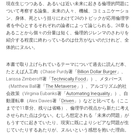
現在生じつつある、あるいは近い未来に起きる倫理的問題に
ついて考察する論集。未来の人々、機械、コミュニケーショ
ン、身体、死という括りにわけて24のトピックが応用倫理学
者を中心とするそれぞれの論者によって論じられる。24章も
あることから個々の分量は短く、倫理的ジレンマのさわりを
紹介する程度に終わっているのは仕方がないのだけれど、全
体的にヌルい。
本書で取り上げられているテーマについて過去に読んだ本、
たとえば人工肉（Chase Purdy著「
Billion Dollar Burger
」、
Larissa Zimberoff著「
Technically Food
」）、メタバース
（Matthew Ball著「
The Metaverse
」）、アルゴリズム的社
会政策（Virginia Eubanks著「
Automating Inequality
」）、自
動運転車（Alex Davies著「
Driven
」）などと比べても（ここ
までで11章分、残りは省略）、倫理学の視点から新たに考え
させられた点は少ない。むしろ想定される「未来の問題」が
もうすでに起きていたり、現実に既によりシビアな問題が生
じていたりするあたりが、ヌルいという感想を抱いた理由。