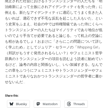
廃止された社会におけるトランスジェンダーの人たちを「明
治維新によって士族にされアイデンティティを失った侍」に
例える。新たなアイデンティティに適応してうまく生きた人
もいれば、適応できず不毛な反乱を起こした人もいた、とい
う史実をふまえ、社会の中では特権階級であった侍にくらべ
トランスジェンダーの人たちはマイノリティであり地位が低
いのでより手当てが必要であると論じる。って机上の空論に
も程があるでしょ！おまけに「さらにこの問題について詳し
く学ぶため」としてジュリア・セラーノの「Whipping Girl」
（邦訳がもうすぐ発売されるらしい？）やフェミニスト哲学
辞典のトランスジェンダーの項目を読むよう読者に勧めてい
るけど、論考の内容と関係ないし、いい加減すぎる。なんで
この章をふつうにフェミニストやトランスジェンダーやフェ
ミニストでありなおかつトランスジェンダーの哲学者に書か
せないんだ…
Share this:
Bluesky
Mastodon
Threads