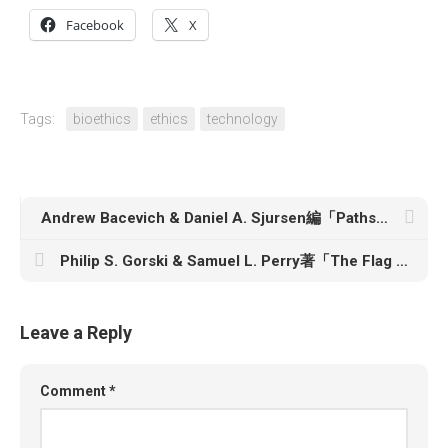
Facebook
X
Tags:
bioethics
ethics
technology
Andrew Bacevich & Daniel A. Sjursen編「Paths of Dissent: Soldiers Speak Out Against America’s Misguided Wars」
Philip S. Gorski & Samuel L. Perry著「The Flag and the Cross: White Christian Nationalism and the Threat to American Democracy」
Leave a Reply
Comment
*