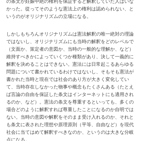
の条文が妊娠中絶の権利を保証すると解釈していた人はいな
かった。從ってそのような憲法上の権利は認められない、と
いうのがオリジナリズムの立場になる。
しかしもちろんオリジナリズムは憲法解釈の唯一絶対の理論
ではないし、オリジナリズムにも当時の解釈をどのレベルで
（文面か、策定者の意図か、当時の一般的な理解か、など）
維持すべきかによっていくつか種類があり、決して一義的に
解釈を決めることはできない。憲法には日常起こるあらゆる
問題について書かれているわけではないし、そもそも憲法が
書かれた当時と現在では社会のあり方が大きく変化してい
て、当時存在しなかった物事や概念もたくさんある（たとえ
ば言論の自由を保証した条文はインターネットにも適用され
るのか、など）。憲法の条文を尊重するといっても、多くの
場合どのように解釈すれば尊重したことになるのか自明では
ない。当時の意図や解釈をそのまま受け入れるのか、それと
も条文に表された理想や原理原則（平等、自由など）を現代
社会に当てはめて解釈すべきなのか、というのは大きな分岐
点になる。