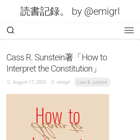
Skip
読書記録。 by @emigrl
to
content
Cass R. Sunstein著「How to
Interpret the Constitution」
August 17, 2023
emigrl
Law & Justice