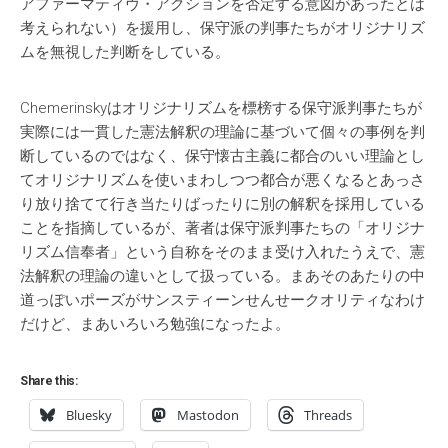
アファーマティヴ・アクションを否定する意図があったとは
考えられない）を援用し、保守派の判事たちがオリジナリズ
ムを無視した判断をしている。
Chemerinskyはオリジナリズムを標榜する保守派判事たちが
実際には一貫した憲法解釈の理論に基づいて個々の事例を判
断しているのではなく、保守懐古主義に都合のいい理論とし
てオリジナリズムを使いまわしつつ都合が悪くなるとあっさ
り放り捨てて行き当たりばったりに別の解釈を採用している
ことを指摘しているが、著者は保守派判事たちの「オリジナ
リズム信奉者」という自称をそのまま受け入れたうえで、憲
法解釈の理論の違いとして扱っている。まあそのあたりの中
道っぽいポーズがサンスティーンせんせークオリティなわけ
だけど、まあいろいろ勉強になったよ。
Share this:
Bluesky
Mastodon
Threads