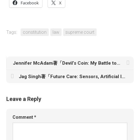
Facebook
X
Tags:
constitution
law
supreme court
Jennifer McAdam著「Devil’s Coin: My Battle to Take Down the Notorious OneCoin Cryptoqueen」
Jag Singh著「Future Care: Sensors, Artificial Intelligence, and the Reinvention of Medicine」
Leave a Reply
Comment
*