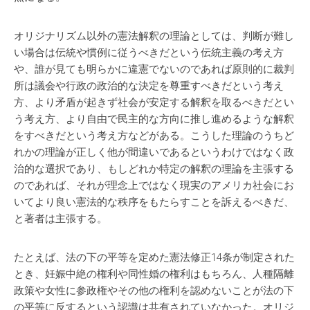
オリジナリズム以外の憲法解釈の理論としては、判断が難し
い場合は伝統や慣例に従うべきだという伝統主義の考え方
や、誰が見ても明らかに違憲でないのであれば原則的に裁判
所は議会や行政の政治的な決定を尊重すべきだという考え
方、より矛盾が起きず社会が安定する解釈を取るべきだとい
う考え方、より自由で民主的な方向に推し進めるような解釈
をすべきだという考え方などがある。こうした理論のうちど
れかの理論が正しく他が間違いであるというわけではなく政
治的な選択であり、もしどれか特定の解釈の理論を主張する
のであれば、それが理念上ではなく現実のアメリカ社会にお
いてより良い憲法的な秩序をもたらすことを訴えるべきだ、
と著者は主張する。
たとえば、法の下の平等を定めた憲法修正14条が制定された
とき、妊娠中絶の権利や同性婚の権利はもちろん、人種隔離
政策や女性に参政権やその他の権利を認めないことが法の下
の平等に反するという認識は共有されていなかった。オリジ