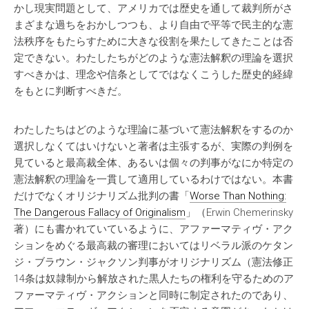
かし現実問題として、アメリカでは歴史を通して裁判所がさ
まざまな過ちをおかしつつも、より自由で平等で民主的な憲
法秩序をもたらすために大きな役割を果たしてきたことは否
定できない。わたしたちがどのような憲法解釈の理論を選択
すべきかは、理念や信条としてではなくこうした歴史的経緯
をもとに判断すべきだ。
わたしたちはどのような理論に基づいて憲法解釈をするのか
選択しなくてはいけないと著者は主張するが、実際の判例を
見ていると最高裁全体、あるいは個々の判事がなにか特定の
憲法解釈の理論を一貫して適用しているわけではない。本書
だけでなくオリジナリズム批判の書「
Worse Than Nothing:
The Dangerous Fallacy of Originalism
」（Erwin Chemerinsky
著）にも書かれていているように、アファーマティヴ・アク
ションをめぐる最高裁の審理においてはリベラル派のケタン
ジ・ブラウン・ジャクソン判事がオリジナリズム（憲法修正
14条は奴隷制から解放された黒人たちの権利を守るためのア
ファーマティヴ・アクションと同時に制定されたのであり、