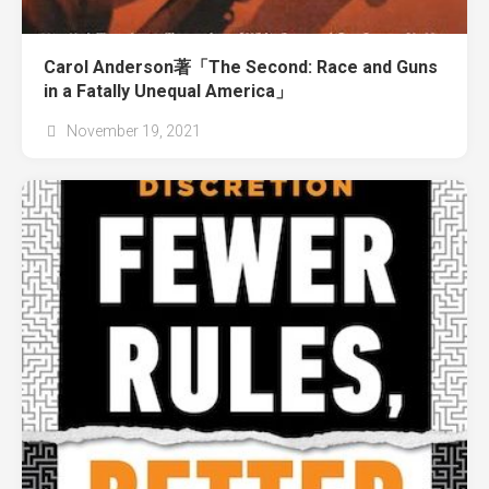
Carol Anderson著「The Second: Race and Guns
in a Fatally Unequal America」
November 19, 2021