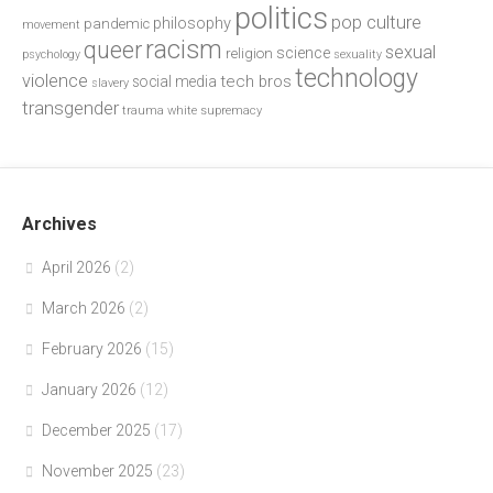
politics
pop culture
philosophy
pandemic
movement
racism
queer
sexual
science
religion
psychology
sexuality
technology
violence
tech bros
social media
slavery
transgender
trauma
white supremacy
Archives
April 2026
(2)
March 2026
(2)
February 2026
(15)
January 2026
(12)
December 2025
(17)
November 2025
(23)