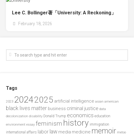
Lee C. Bollinger著「University: A Reckoning」
February 18, 2026
Tags
2024
2025
artificial intelligence
2023
asian american
black lives matter
criminal justice
business
data
economics
education
decolonization
Donald Trump
disability
history
feminism
environment
essay
immigration
memoir
law
labor
media
medicine
international affairs
metoo