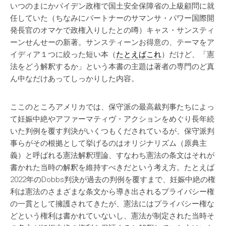
いつのまにかバイデン政権で国土安全保障省の上級顧問に就
任していた（ちなみにパートナーのサマンサ・パワー国際開
発長官のオマケで政権入りしたとの噂）キャス・サンスティ
ーンせんせーの新著。サンスティーンお得意の、テーマをア
イディア１つに絞った短い本（
たとえばこれ
）だけど、「憲
法をどう解釈するか」という本書の主題は著者の専門のど真
ん中なだけあってしっかりした内容。
ここのところアメリカでは、保守派の最高裁判事たちによっ
て妊娠中絶やアファーマティヴ・アクションをめぐり長年続
いた判例を覆す判決がいくつもくだされているが、保守派判
事らがその根拠として挙げるのはオリジナリズム（原典主
義）と呼ばれる憲法解釈理論、すなわち憲法の条文はそれが
書かれた当時の解釈を維持すべきだという考え方。たとえば
2022年のDobbs判決が過去の判例を覆すまで、妊娠中絶の権
利は憲法のさまざまな条文から導き出されるプライバシー権
の一貫として擁護されてきたが、憲法にはプライバシー権な
どという権利は書かれていないし、憲法が制定された当時そ