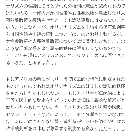
ナリズムの理論に従うとそれらの権利は憲法が認めたもので
はないので、一部の州が同性婚や女性参政権を廃止したり人
種隔離政策を復活させたとしても憲法違反にはならない、と
いうことになる（が、オリジナリズムを主張する保守派判事
らは同性婚や中絶の権利についてはこのとおり主張するが、
女性参政権や人種隔離政策については誤魔化しがち）。この
ような理論が導き出す憲法的秩序は望ましくないものであ
り、だから現代アメリカにおいてオリジナリズムは否定され
るべきだ、と著者は言う。
もしアメリカの憲法がより平等で民主的な時代に制定された
ものだったのであればオリジナリズムは好ましい憲法的秩序
をもたらしたかもしれないし、もしアメリカが伝統的により
平等で民主的な歴史をたどっていれば伝統主義的な解釈が有
効だったかもしれない。もしアメリカの政治が人種や階級、
セクシュアリティなどによってここまで分断されていなけれ
ば、よほどのことでない限り裁判所がいちいち議会や行政の
政治的判断を吟味せず尊重する制度でも良かっただろう。し