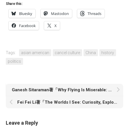
Share this:
Bluesky
Mastodon
Threads
Facebook
X
Tags:
asian american
cancel culture
China
history
politics
Ganesh Sitaraman著「Why Flying Is Miserable: And How to Fix It」
Fei Fei Li著「The Worlds I See: Curiosity, Exploration, and Discovery at the Dawn of AI」
Leave a Reply