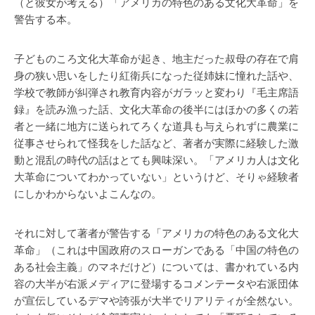
（と彼女が考える）「アメリカの特色のある文化大革命」を
警告する本。
子どものころ文化大革命が起き、地主だった叔母の存在で肩
身の狭い思いをしたり紅衛兵になった従姉妹に憧れた話や、
学校で教師が糾弾され教育内容がガラッと変わり『毛主席語
録』を読み漁った話、文化大革命の後半にはほかの多くの若
者と一緒に地方に送られてろくな道具も与えられずに農業に
従事させられて怪我をした話など、著者が実際に経験した激
動と混乱の時代の話はとても興味深い。「アメリカ人は文化
大革命についてわかっていない」というけど、そりゃ経験者
にしかわからないよこんなの。
それに対して著者が警告する「アメリカの特色のある文化大
革命」（これは中国政府のスローガンである「中国の特色の
ある社会主義」のマネだけど）については、書かれている内
容の大半が右派メディアに登場するコメンテータや右派団体
が宣伝しているデマや誇張が大半でリアリティが全然ない。