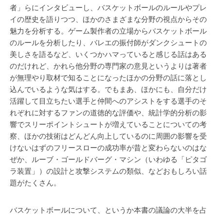
者」らにインタビューし、バスケットボールのルールやプレ
イの歴史を語りつつ、ほかのさまざまな分野の視点からその
魅力を分析する。ゲーム製作者の立場からバスケットボール
のルールを分析したり、バレエの振付師がダンクシュートの
美しさを語るなど、いくつかハマっていると感じる話はある
のだけれど、かれら他分野の専門家の意見というよりは著者
が無理やり取材で知ることになったほかの分野の話に落とし
込んでいるような気はする。でもまあ、ほかにも、自分だけ
活躍して目立ちたい選手と仲間へのアシストをする選手のそ
れぞれに対するファンの道徳的な評価や、統計学的分析の影
響でスリーポイントシュートが増えていることについての考
察、ほかの技術はどんどん向上しているのに周囲の影響を受
けないはずのフリースローの成功率が昔と変わらないのはな
ぜか、ルーブ・ゴールドバーグ・マシン（いわゆる「ピタゴ
ラ装置」）の設計と攻撃システムの類似、などおもしろい話
題がたくさん。
バスケットボールについて、というか本書の議論の大半を占