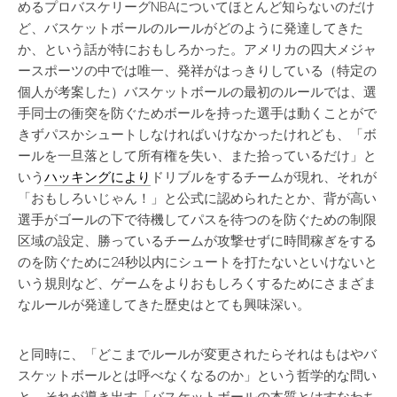
めるプロバスケリーグNBAについてほとんど知らないのだけ
ど、バスケットボールのルールがどのように発達してきた
か、という話が特におもしろかった。アメリカの四大メジャ
ースポーツの中では唯一、発祥がはっきりしている（特定の
個人が考案した）バスケットボールの最初のルールでは、選
手同士の衝突を防ぐためボールを持った選手は動くことがで
きずパスかシュートしなければいけなかったけれども、「ボ
ールを一旦落として所有権を失い、また拾っているだけ」と
いう
ハッキングにより
ドリブルをするチームが現れ、それが
「おもしろいじゃん！」と公式に認められたとか、背が高い
選手がゴールの下で待機してパスを待つのを防ぐための制限
区域の設定、勝っているチームが攻撃せずに時間稼ぎをする
のを防ぐために24秒以内にシュートを打たないといけないと
いう規則など、ゲームをよりおもしろくするためにさまざま
なルールが発達してきた歴史はとても興味深い。
と同時に、「どこまでルールが変更されたらそれはもはやバ
スケットボールとは呼べなくなるのか」という哲学的な問い