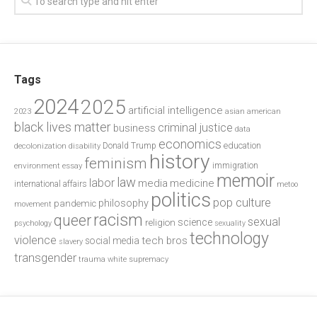
Tags
2024
2025
artificial intelligence
2023
asian american
black lives matter
criminal justice
business
data
economics
education
decolonization
Donald Trump
disability
history
feminism
environment
essay
immigration
memoir
law
labor
media
medicine
international affairs
metoo
politics
pop culture
philosophy
pandemic
movement
racism
queer
sexual
science
religion
psychology
sexuality
technology
violence
tech bros
social media
slavery
transgender
trauma
white supremacy