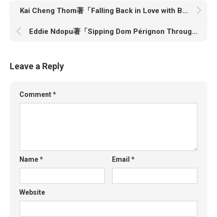
Kai Cheng Thom著「Falling Back in Love with Being Human: Letters to Lost Souls」
Eddie Ndopu著「Sipping Dom Pérignon Through A Straw」
Leave a Reply
Comment
*
Name
*
Email
*
Website