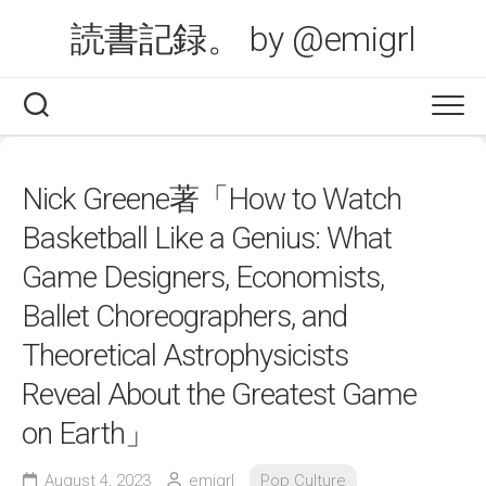
Skip
読書記録。 by @emigrl
to
content
Nick Greene著「How to Watch
Basketball Like a Genius: What
Game Designers, Economists,
Ballet Choreographers, and
Theoretical Astrophysicists
Reveal About the Greatest Game
on Earth」
August 4, 2023
emigrl
Pop Culture