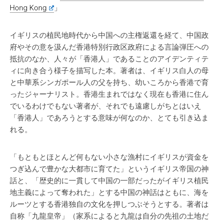
Hong Kong
」
イギリスの植民地時代から中国への主権返還を経て、中国政
府やその意を汲んだ香港特別行政区政府による言論弾圧への
抵抗のなか、人々が「香港人」であることのアイデンティテ
ィに向き合う様子を描写した本。著者は、イギリス白人の母
と中華系シンガポール人の父を持ち、幼いころから香港で育
ったジャーナリスト。香港生まれではなく現在も香港に住ん
でいるわけでもない著者が、それでも遠慮しがちとはいえ
「香港人」であろうとする意味が何なのか、とても引き込ま
れる。
「もともとほとんど何もない小さな漁村にイギリスが資金を
つぎ込んで豊かな大都市に育てた」というイギリス帝国の神
話と、「歴史的に一貫して中国の一部だったがイギリス植民
地主義によって奪われた」とする中国の神話はともに、海を
ルーツとする香港独自の文化を押しつぶそうとする。著者は
自称「九龍皇帝」（家系によると九龍は自分の先祖の土地だ