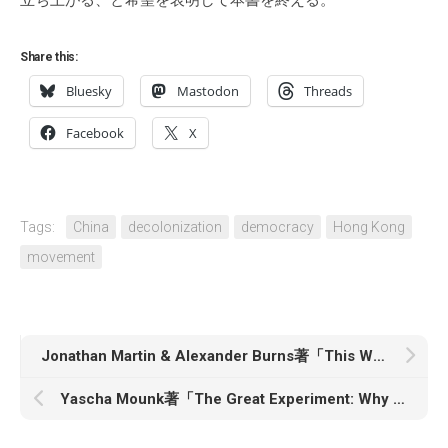
立ち上がる、と希望を表明して本書を終える。
Share this:
Bluesky
Mastodon
Threads
Facebook
X
Tags:
China
decolonization
democracy
Hong Kong
movement
Jonathan Martin & Alexander Burns著「This Will Not Pass: Trump, Biden, and the Battle for America’s Future」
Yascha Mounk著「The Great Experiment: Why Diverse Democracies Fall Apart and How They Can Endure」