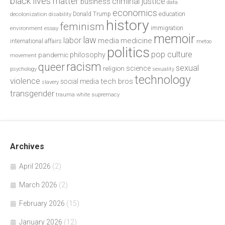
black lives matter
criminal justice
business
data
economics
education
decolonization
Donald Trump
disability
history
feminism
environment
essay
immigration
memoir
law
labor
media
medicine
international affairs
metoo
politics
pop culture
philosophy
pandemic
movement
racism
queer
sexual
science
religion
psychology
sexuality
technology
violence
tech bros
social media
slavery
transgender
trauma
white supremacy
Archives
April 2026
(2)
March 2026
(2)
February 2026
(15)
January 2026
(12)