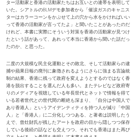
ター活動家と香港の活動家たちはお互いとの連帯を表明して
いた。シアトルのBLMデモ参加者から「催涙ガスのキャニス
ターはカラーコーンをかぶせて上の穴から水をかければいい
って香港の活動家が言ってたよ」と聞いたことがあったのだ
けれど、本書に実際にそういう対策を香港の活動家が見つけ
たという話があって、あれって本当に香港から聞いた話だっ
たのか、と思った。
二度の大規模な民主化運動とその敗北、そして活動家らの逮
捕や蘋果日報の廃刊に象徴されるようにさらに強まる言論統
制の結果、香港に残って政府を変えようとするのではなく香
港を脱出することを選んだ人も多い。またテレビなど政府寄
りのメディアを視聴している年長世代とネットで情報を得て
いる若者世代との世代間の断絶も深まり、「自分は中国人で
あり香港人」というアイデンティティを持つ人が減り「中国
人」と「香港人」に二分化しつつある、と著者は説明したう
えで、曾灶財氏が残したアートを政府の目から隠しつつ保存
している後続の話なども交えつつ、それでも香港はまた再び