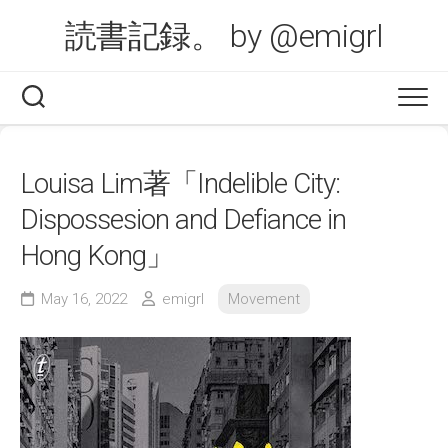
Skip
読書記録。 by @emigrl
to
content
Louisa Lim著「Indelible City:
Dispossesion and Defiance in
Hong Kong」
May 16, 2022
emigrl
Movement