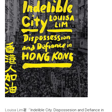
Louisa Lim著「
Indelible City: Dispossesion and Defiance in