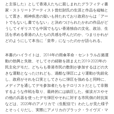
と主張した）として香港人たちに親しまれたグラフィティ書
家・ストリートアーティスト曾灶財氏の生涯と作品を縦軸と
して置き、精神疾患の疑いも持たれており政府からは「アー
トでもないし書でもない」と決めつけられたかれの作品がど
うしてイギリスでも中国でもない香港独自の文化、政治、生
活を求める香港の人たちの共感を呼んだのか、つまりかれが
どのようにして本当に「皇帝」になったのかが語られる。
本書のハイライトは、2014年の雨傘革命・セントラル占拠運
動の勃興と失敗、そしてその経験を踏まえた2019-2020年の
民主化デモだ。どちらも香港市民の数割が参加するほどの大
きな運動となったけれども、過酷な弾圧により運動が先鋭化
し、政府がそれを口実としてさらに弾圧を強めると同時に、
メディアを通してデモ参加者たちをテロリストだとして非難
するような作戦を取り、最終的には鎮圧した。催涙ガスやそ
の他の兵器を使ったデモ弾圧やそれに対する市民側の対抗策
などは、2020年のアメリカで（生配信で）わたしが見た様子
とそっくりだし、実際にアメリカのブラック・ライヴズ・マ