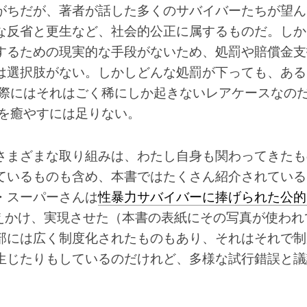
がちだが、著者が話した多くのサバイバーたちが望ん
な反省と更生など、社会的公正に属するものだ。しか
するための現実的な手段がないため、処罰や賠償金支
は選択肢がない。しかしどんな処罰が下っても、ある
実際にはそれはごく稀にしか起きないレアケースなの
傷を癒やすには足りない。
さまざまな取り組みは、わたし自身も関わってきたも
ているものも含め、本書ではたくさん紹介されている
・スーパーさんは
性暴力サバイバーに捧げられた公的
えかけ、実現させた（本書の表紙にその写真が使われ
部には広く制度化されたものもあり、それはそれで制
生じたりもしているのだけれど、多様な試行錯誤と議