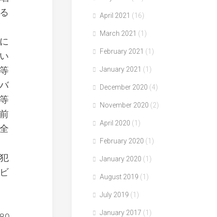
る
April 2021
(16)
March 2021
(1)
に
February 2021
(1)
い
等
January 2021
(1)
バ
December 2020
(4)
等
November 2020
(2)
前
April 2020
(1)
全
February 2020
(1)
犯
January 2020
(1)
ビ
August 2019
(1)
July 2019
(1)
January 2017
(1)
80