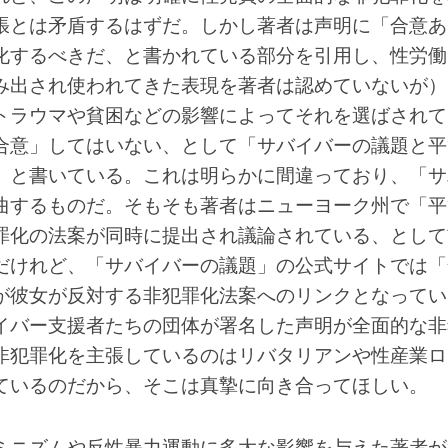
張とは矛盾するはずだ。しかし著者は声明に「合意あ
化するべきだ、と書かれている部分を引用し、性労働
み出され使われてきた表現を著者は認めていないが）
トラウマや貧困などの影響によってそれを選ばされて
合意」してはいない、として「サバイバーの議題と平
」と書いている。これは明らかに間違っており、「サ
曲するものだ。そもそも著者はニューヨーク州で「平
罪化の法案が同時に提出され議論されている、として
だけれど、「サバイバーの議題」の公式サイトでは「
が彼女が反対する非犯罪化法案へのリンクとなってい
イバー支援者たちの団体が署名した声明が全面的な非
非犯罪化を主張しているのはリバタリアンや性産業ロ
ているのだから、そこは真摯に向き合ってほしい。
ミニズムや反性暴力運動に多大な影響を与えた著者が