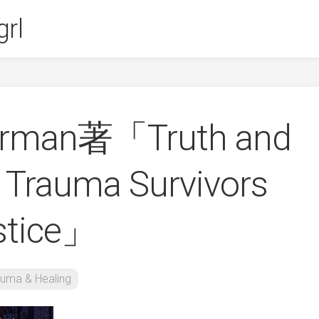
rl
Herman著「Truth and
 Trauma Survivors
stice」
auma & Healing