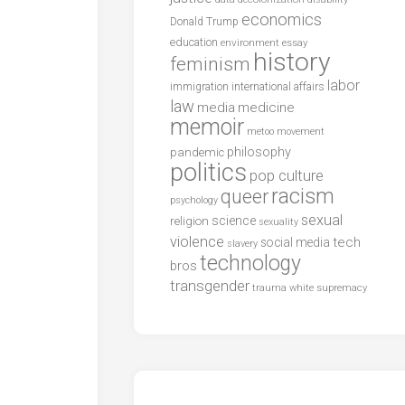
economics
Donald Trump
education
environment
essay
history
feminism
labor
international affairs
immigration
law
media
medicine
memoir
metoo
movement
philosophy
pandemic
politics
pop culture
racism
queer
psychology
sexual
science
religion
sexuality
violence
tech
social media
slavery
technology
bros
transgender
trauma
white supremacy