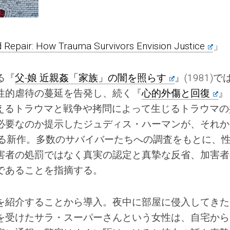
d Repair: How Trauma Survivors Envision Justice
」
る『
父-娘 近親姦「家族」の闇を照らす
』(1981)で
性的虐待の蔓延を告発し、続く『
心的外傷と回復
』
が抱えるトラウマと戦争や拷問によって生じるトラウマ
必要なのか提示したジュディス・ハーマンが、それか
する新作。多数のサバイバーたちへの調査をもとに、
害者の処罰ではなく真実の認定と真摯な反省、加害者
であることを指摘する。
を紹介することから導入。夜中に部屋に侵入してきた
を受けたサラ・スーパーさんという女性は、自宅から