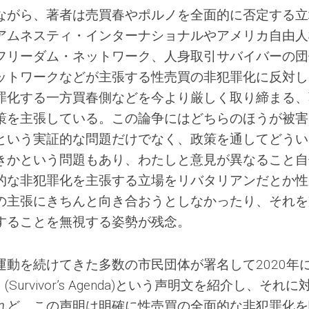
ながら、著者は売買春やポルノを全面的に否定する立
アムネスティ・インターナショナルやアメリカ自由人
団体フリーダム・ネットワーク、人身取引サバイバーの
ットワークなどが主張する性売買の非犯罪化に反対し
罪化する一方買春側などを今より厳しく取り締まる、
策を主張している。この論争にはどちらのほうが被害
という実証的な問題だけでなく、政策を通してどうい
きかという問題もあり、わたしと意見が異なること自
的な非犯罪化を主張する立場をリバタリアンだとか性
の主張にきちんと向き合おうとしなかったり、それを
することを無視する姿勢が残念。
動を続けてきた多数の市民団体が署名して2020年
」(Survivor’s Agenda)という声明文を紹介し、それに
れど、この声明は明確に性売買の全面的な非犯罪化を