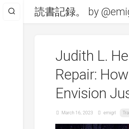
Skip
読書記録。 by @emig
to
content
Judith L. 
Repair: How
Envision Ju
March 16, 2023
emigrl
Tr