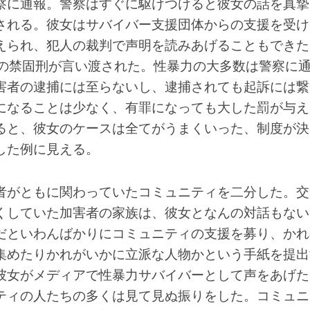
察に通報。警察はすぐに駆けつけると彼女の話を真摯
される。彼女はサバイバー支援団体からの支援を受け
えられ、犯人の裁判で声明を読みあげることもできた
年の禁固刑が言い渡された。性暴力の大多数は警察に
害者の逮捕には至らないし、逮捕されても起訴には繋
になることは少なく、有罪になっても大した罰が与え
ると、彼女のケースは全てがうまくいった、制度が決
した例に見える。
者がともに関わっていたコミュニティを二分した。交
くしていた加害者の家族は、彼女となんの対話もない
だといわんばかりにコミュニティの支援を募り、かれ
集めたりかれがいかに立派な人物かという手紙を提出
彼女がメディアで性暴力サバイバーとして声をあげた
ティの人たちの多くは見て見ぬ振りをした。コミュニ