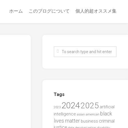
ホーム
このブログについて
個人的超オススメ集
Tags
2024
2025
artificial
2023
black
intelligence
asian american
lives matter
criminal
business
justice
data
decolonization
disability