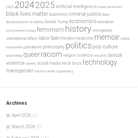
2024
2025
artificial intelligence
2023
asian american
black lives matter
criminal justice
business
data
economics
education
decolonization
Donald Trump
disability
history
feminism
environment
essay
immigration
memoir
law
labor
media
medicine
international affairs
metoo
politics
pop culture
philosophy
pandemic
movement
racism
queer
sexual
science
religion
psychology
sexuality
technology
violence
tech bros
social media
slavery
transgender
trauma
white supremacy
Archives
April 2026
(2)
March 2026
(2)