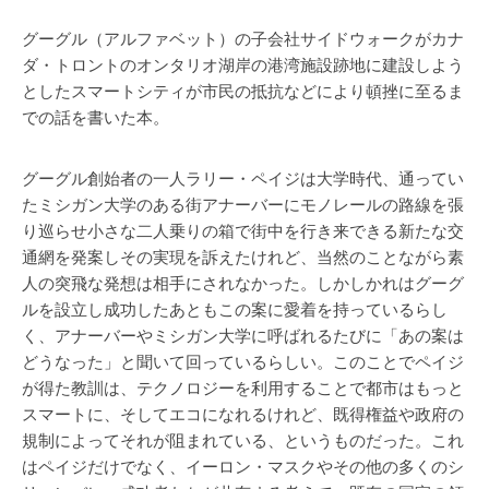
グーグル（アルファベット）の子会社サイドウォークがカナ
ダ・トロントのオンタリオ湖岸の港湾施設跡地に建設しよう
としたスマートシティが市民の抵抗などにより頓挫に至るま
での話を書いた本。
グーグル創始者の一人ラリー・ペイジは大学時代、通ってい
たミシガン大学のある街アナーバーにモノレールの路線を張
り巡らせ小さな二人乗りの箱で街中を行き来できる新たな交
通網を発案しその実現を訴えたけれど、当然のことながら素
人の突飛な発想は相手にされなかった。しかしかれはグーグ
ルを設立し成功したあともこの案に愛着を持っているらし
く、アナーバーやミシガン大学に呼ばれるたびに「あの案は
どうなった」と聞いて回っているらしい。このことでペイジ
が得た教訓は、テクノロジーを利用することで都市はもっと
スマートに、そしてエコになれるけれど、既得権益や政府の
規制によってそれが阻まれている、というものだった。これ
はペイジだけでなく、イーロン・マスクやその他の多くのシ