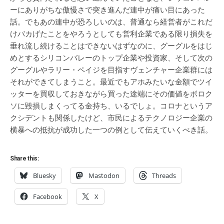
ーにありがちな傲慢さで突き進んだ連中が痛い目にあった
話。でもあの連中が恐ろしいのは、普通なら経営者がこれだ
けバカげたことをやろうとしても営利企業である限り損失を
垂れ流し続けることはできないはずなのに、グーグルをはじ
めとするシリコンバレーのトップ企業や投資家、そして次の
グーグルやラリー・ペイジを目指すヴェンチャー企業群には
それができてしまうこと。最近でもアホみたいな金額でツイ
ッターを買収しておきながら買った途端にその価値をボロク
ソに毀損しまくってる金持ち、いるでしょ。コロナというア
クシデントも関係したけど、市民によるテクノロジー企業の
横暴への抵抗が成功した一つの例として伝えていくべき話。
Share this:
Bluesky
Mastodon
Threads
Facebook
X