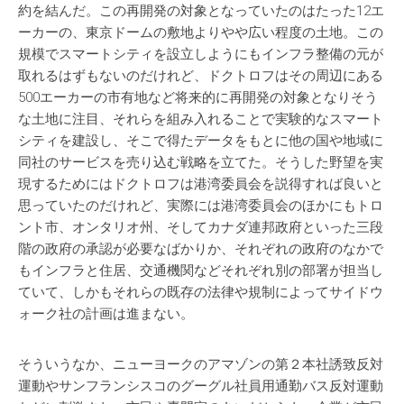
約を結んだ。この再開発の対象となっていたのはたった12エ
ーカーの、東京ドームの敷地よりやや広い程度の土地。この
規模でスマートシティを設立しようにもインフラ整備の元が
取れるはずもないのだけれど、ドクトロフはその周辺にある
500エーカーの市有地など将来的に再開発の対象となりそう
な土地に注目、それらを組み入れることで実験的なスマート
シティを建設し、そこで得たデータをもとに他の国や地域に
同社のサービスを売り込む戦略を立てた。そうした野望を実
現するためにはドクトロフは港湾委員会を説得すれば良いと
思っていたのだけれど、実際には港湾委員会のほかにもトロ
ント市、オンタリオ州、そしてカナダ連邦政府といった三段
階の政府の承認が必要なばかりか、それぞれの政府のなかで
もインフラと住居、交通機関などそれぞれ別の部署が担当し
ていて、しかもそれらの既存の法律や規制によってサイドウ
ォーク社の計画は進まない。
そういうなか、ニューヨークのアマゾンの第２本社誘致反対
運動やサンフランシスコのグーグル社員用通勤バス反対運動