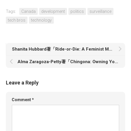
Tags:
Canada
development
politics
surveillance
tech bros
technology
Shanita Hubbard著「Ride-or-Die: A Feminist Manifesto for the Well-Being of Black Women」
Alma Zaragoza-Petty著「Chingona: Owning Your Inner Badass for Healing and Justice」
Leave a Reply
Comment
*