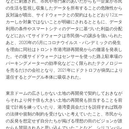
などに刺激され、市民や専門家のあいだからも一企業が市民
の生活を監視し収集したデータを所有することの危険性から
反対論が噴出、サイドウォークとの契約はもとどおり12エー
カーしか対象ではないことが明確にされるとともに、データ
利用の条件やスマートシティのデータに基づいた利益の分配
などにおいてサイドウォークは市民側への譲歩を強いられた
あと、2020年の5月にコロナウイルス・パンデミックの発生
を理由に同社はトロント市港湾跡再開発からの撤退を発表し
た。その後サイドウォークはセンサーを使った路上駐車場の
パーキングメーターの効率化などごく限られたテクノロジー
を売るだけの会社となり、2021年にドクトロフが病気により
退任するとグーグル本体に吸収された。
東京ドームの広さしかない土地の再開発で契約しておきなが
らそれより何十倍も大きい土地の再開発も担当することを前
提で計画を練っていたり、港湾委員会だけを説得すれば既存
の法律や規制の制約を受けないと考えていたこと、市民から
の反発を想定せず自分たちが掲げる理想の街のビジョンが誰
からも賛同されると思い込んでいたことなど、シリコンバレ