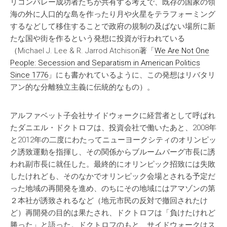
リコンバレー成功者たちが共有する考えで、既存の国家の領
海の外に人口的な島を作ったり月や火星をテラフォーミング
するなどして移住することで政府の規制の及ばない場所に新
たな国や街を作るという発想に投資が行われている
（Michael J. Lee & R. Jarrod Atchison著「
We Are Not One
People: Secession and Separatism in American Politics
Since 1776
」にも書かれているように、この発想はリバタリ
アン的な分離独立主義に伝統的なもの）。
アルファベット子会社サイドウォークに経営者として呼ばれ
たダニエル・ドクトロフは、投資会社で働いたあと、2008年
と2012年の二度にわたってニューヨークシティのオリンピッ
ク誘致運動を指揮し、その関係からブルームバーグ市長に誘
われ副市長に就任した。最終的にオリンピック招致には失敗
したけれども、そのなかでオリンピック会場とされる予定だ
った地域の再開発を進め、のちにその地域にはアマゾンの第
２本社が誘致されるなど（地元市民の反対で撤回されたけ
ど）再開発の目的は果たされ、ドクトロフは「負けたけれど
勝った」と語った。ドクトロフのもと、サイドウォークはス