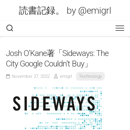
Skip
読書記録。 by @emigrl
to
content
Josh O’Kane著「Sideways: The
City Google Couldn’t Buy」
November 27, 2022
emigrl
Technology