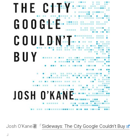
Josh O’Kane著「
Sideways: The City Google Couldn’t Buy
」