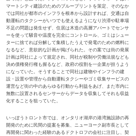
マートシティ建設のためのブループリントを策定、そのなか
では同社が都市のインフラを根本から設計すれば、交通は自
動運転のタクシーがいつでも使えるようになり渋滞や駐車場
不足の問題は発生せず、住居は木造の高層アパートでセンサ
ーを使って騒音や温度を完全にコントロール、ゴミはシュー
ターに捨てれば分解して集積したうえで発電のための燃料に
なるなど、意欲的な計画が掲げられた。その案では街の発展
計画は同社によって規定され、同社が税制や労働法規なども
決め債権発行権も握るなど、政府の役割を一企業が担うよう
になっていた。そうすることで同社は建物やインフラの建
設・設置や管理から自動運転タクシーやゴミ収集サービスの
運営など街の中のあらゆる行動から利益をあげ、また市内に
無数に設置されるセンサーからデータを収集してそれも収益
化することを狙っていた。
いっぽうトロント市では、オンタリオ湖岸の港湾施設跡の再
開発のために民間の提案を募集、ニューヨーク副市長として
再開発に関わった経験のあるドクトロフの会社に注目し、契