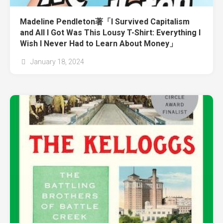
Madeline Pendleton著「I Survived Capitalism
and All I Got Was This Lousy T-Shirt: Everything I
Wish I Never Had to Learn About Money」
January 18, 2024