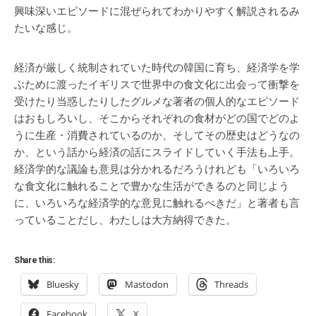
興味深いエピソードに混ぜられてわかりやすく解説されるみ
たいな感じ。
経済が厳しく統制されていた時代の韓国に育ち、経済学を学
ぶために渡ったイギリスで世界中の食文化に出会って衝撃を
受けたり当惑したりしたグルメな著者の個人的なエピソード
はおもしろいし、そこからそれぞれの食材がどの国でどのよ
うに生産・消費されているのか、そしてその歴史はどうなの
か、という話から経済の話にスライドしていく手法も上手。
経済学的な議論も意見は分かれるだろうけれども「いろいろ
な食文化に触れることで豊かな生活ができるのと同じよう
に、いろいろな経済学的な意見に触れるべきだ」と著者も言
っていることだし、わたしは大方納得できた。
Share this:
Bluesky
Mastodon
Threads
Facebook
X