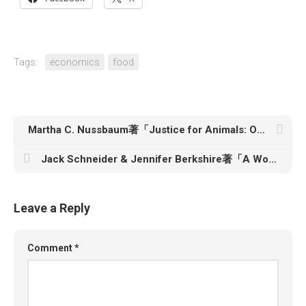
Tags:
economics
food
Martha C. Nussbaum著「Justice for Animals: Our Collective Responsibility」
Jack Schneider & Jennifer Berkshire著「A Wolf at the Schoolhouse Door: The Dismantling of Public Education and the Future of School」
Leave a Reply
Comment
*