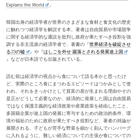
Explains the World
」
韓国出身の経済学者が世界のさまざまな食材と食文化の歴史
に触れつつ経済学を解説する本。著者は自由貿易や市場競争
に関する経済学的な通説を批判し政府が果たすべき役割を強
調する非主流派の経済学者で、著書の『
世界経済を破綻させ
る23の嘘
』や『
はしごを外せ 蹴落とされる発展途上国
』などが日本語でも出版されている。
読む前は経済学の視点から食について語る本かと思ったけ
ど、実際のところ食にまつわるエピソードはつかみとして使
われ、それをきっかけとして貧富の差が生まれる理由やその
是正がどうして必要なのか、経済的に発展した国は自由貿易
ではなく保護主義的な経済政策や産業政策を経由したこと、
多国籍企業が途上国の発展に寄与するための政治的条件、環
境や福祉のために政府が果たすべき役割など、著者の持論が
展開される。子どもが苦手な野菜を細かく刻んでハンバーグ
に入れるように、難しい経済についての主張が食についての