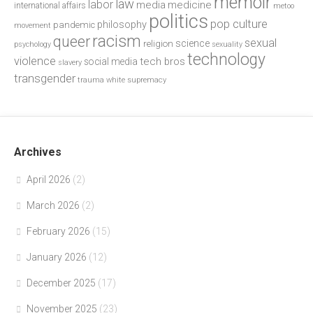
memoir
law
labor
media
medicine
international affairs
metoo
politics
pop culture
philosophy
pandemic
movement
racism
queer
sexual
science
religion
psychology
sexuality
technology
violence
tech bros
social media
slavery
transgender
trauma
white supremacy
Archives
April 2026
(2)
March 2026
(2)
February 2026
(15)
January 2026
(12)
December 2025
(17)
November 2025
(23)