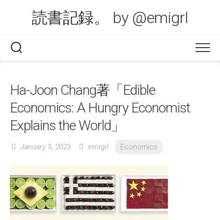
Skip
読書記録。 by @emigrl
to
content
Ha-Joon Chang著「Edible
Economics: A Hungry Economist
Explains the World」
January 3, 2023
emigrl
Economics