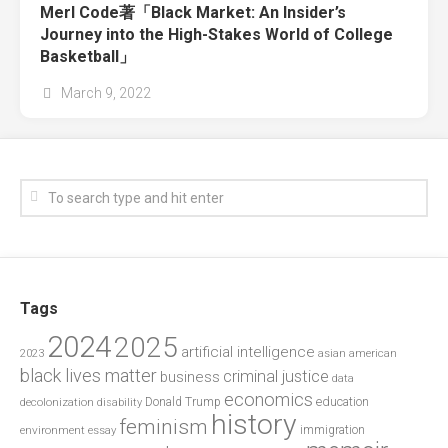
Merl Code著「Black Market: An Insider’s
Journey into the High-Stakes World of College
Basketball」
March 9, 2022
Tags
2024
2025
artificial intelligence
2023
asian american
black lives matter
criminal justice
business
data
economics
education
decolonization
Donald Trump
disability
history
feminism
environment
essay
immigration