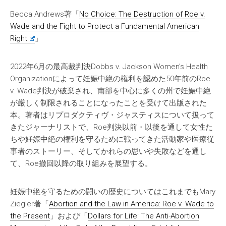
Becca Andrews著「
No Choice: The Destruction of Roe v.
Wade and the Fight to Protect a Fundamental American
Right
」
2022年6月の最高裁判決Dobbs v. Jackson Women’s Health
Organizationによって妊娠中絶の権利を認めた50年前のRoe
v. Wade判決が破棄され、南部を中心に多くの州で妊娠中絶
が厳しく制限されることになったことを受けて出版された
本。著者はリプロダクティヴ・ジャスティスについて扱って
きたジャーナリストで、Roe判決以前・以後を通して女性た
ちや妊娠中絶の権利を守るために戦ってきた活動家や医療従
事者のストーリー、そしてかれらの思いや失敗などを通し
て、Roe撤回以降の取り組みを展望する。
妊娠中絶を守るための闘いの歴史についてはこれまでもMary
Ziegler著「
Abortion and the Law in America: Roe v. Wade to
the Present
」および「
Dollars for Life: The Anti-Abortion