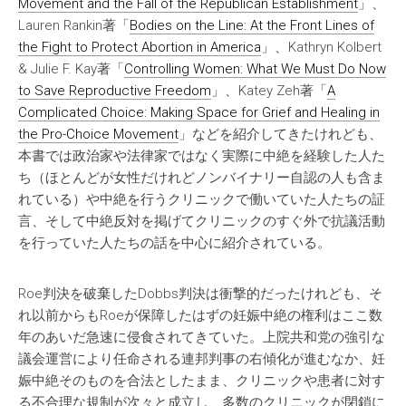
Movement and the Fall of the Republican Establishment
」、
Lauren Rankin著「
Bodies on the Line: At the Front Lines of
the Fight to Protect Abortion in America
」、Kathryn Kolbert
& Julie F. Kay著「
Controlling Women: What We Must Do Now
to Save Reproductive Freedom
」、Katey Zeh著「
A
Complicated Choice: Making Space for Grief and Healing in
the Pro-Choice Movement
」などを紹介してきたけれども、
本書では政治家や法律家ではなく実際に中絶を経験した人た
ち（ほとんどが女性だけれどノンバイナリー自認の人も含ま
れている）や中絶を行うクリニックで働いていた人たちの証
言、そして中絶反対を掲げてクリニックのすぐ外で抗議活動
を行っていた人たちの話を中心に紹介されている。
Roe判決を破棄したDobbs判決は衝撃的だったけれども、そ
れ以前からもRoeが保障したはずの妊娠中絶の権利はここ数
年のあいだ急速に侵食されてきていた。上院共和党の強引な
議会運営により任命される連邦判事の右傾化が進むなか、妊
娠中絶そのものを合法としたまま、クリニックや患者に対す
る不合理な規制が次々と成立し、多数のクリニックが閉鎖に