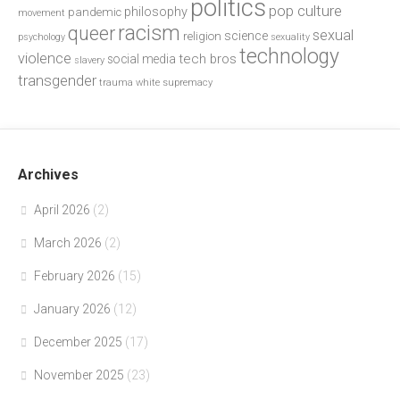
politics
pop culture
philosophy
pandemic
movement
racism
queer
sexual
science
religion
psychology
sexuality
technology
violence
tech bros
social media
slavery
transgender
trauma
white supremacy
Archives
April 2026
(2)
March 2026
(2)
February 2026
(15)
January 2026
(12)
December 2025
(17)
November 2025
(23)