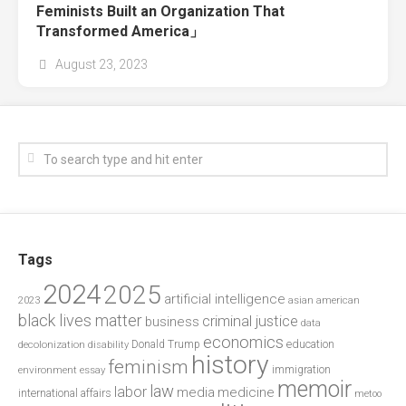
Feminists Built an Organization That
Transformed America」
August 23, 2023
Tags
2024
2025
artificial intelligence
2023
asian american
black lives matter
criminal justice
business
data
economics
education
decolonization
Donald Trump
disability
history
feminism
environment
essay
immigration
memoir
law
labor
media
medicine
international affairs
metoo