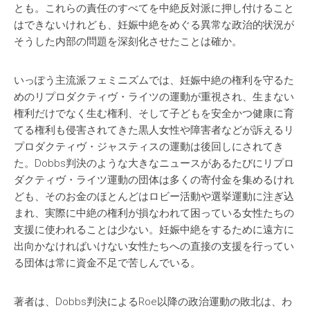
とも。これらの責任のすべてを中絶反対派に押し付けること
はできないけれども、妊娠中絶をめぐる異常な政治的状況が
そうした内部の問題を深刻化させたことは確か。
いっぽう主流派フェミニズムでは、妊娠中絶の権利を守るた
めのリプロダクティヴ・ライツの運動が重視され、生まない
権利だけでなく生む権利、そして子どもを安全かつ健康に育
てる権利も侵害されてきた黒人女性や障害者などが訴えるリ
プロダクティヴ・ジャスティスの運動は後回しにされてき
た。Dobbs判決のような大きなニュースがあるたびにリプロ
ダクティヴ・ライツ運動の団体は多くの寄付金を集めるけれ
ども、そのお金のほとんどはロビー活動や選挙運動に注ぎ込
まれ、実際に中絶の権利が損なわれて困っている女性たちの
支援に使われることは少ない。妊娠中絶をするために遠方に
出向かなければいけない女性たちへの直接の支援を行ってい
る団体は常に資金不足で苦しんでいる。
著者は、Dobbs判決によるRoe以降の政治運動の敗北は、わ