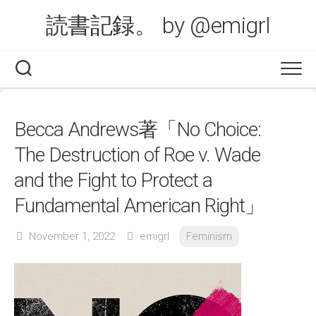
Skip
読書記録。 by @emigrl
to
content
Becca Andrews著「No Choice:
The Destruction of Roe v. Wade
and the Fight to Protect a
Fundamental American Right」
November 1, 2022
emigrl
Feminism