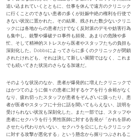
追い込まれていくとともに、仕事を休んで遠方のクリニック
に行くことのできない患者の多くが妊娠中絶の権利を行使で
きない状況に置かれた。その結果、残された数少ないクリニ
ックには各地からの患者だけでなく反対派のデモや妨害行為
も集中し、銃撃や爆破テロ事件も頻発、あまりの危険や多
忙、そして精神的ストレスから医者やスタッフたちの負担も
深刻化した。Dobbsによってさらに多くのクリニックが閉鎖
されたけれども、それは決して新しい展開ではなく、これま
でも続いてきた状況のさらなる加速だ。
そのような状況のなか、患者が爆発的に増えたクリニックで
はかつてのように個々の患者に対するケアを行う余裕がなく
なり、疲れ切ったスタッフが患者をぞんざいに扱ったり、患
者が医者やスタッフに十分に話を聞いてもらえない、説明を
受けられない状況も深刻化した。また一部では、スタッフや
患者にセクハラを行う男性医師に対する告発が「かれを辞め
させたら代わりがいない、セクハラを公にしたらクリニック
に対する攻撃が悪化する」という懸念から握りつぶされるこ