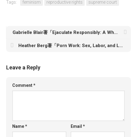
Tags:
feminism
reproductive rights
supreme court
Gabrielle Blair著「Ejaculate Responsibly: A Whole New Way to Think About Abortion」
Heather Berg著「Porn Work: Sex, Labor, and Late Capitalism」
Leave a Reply
Comment
*
Name
*
Email
*