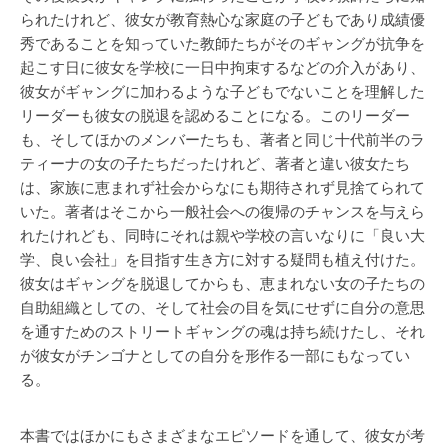
られたけれど、彼女が教育熱心な家庭の子どもであり成績優
秀であることを知っていた教師たちがそのギャングが抗争を
起こす日に彼女を学校に一日中拘束するなどの介入があり、
彼女がギャングに加わるような子どもでないことを理解した
リーダーも彼女の脱退を認めることになる。このリーダー
も、そしてほかのメンバーたちも、著者と同じ十代前半のラ
ティーナの女の子たちだったけれど、著者と違い彼女たち
は、家族に恵まれず社会からなにも期待されず見捨てられて
いた。著者はそこから一般社会への復帰のチャンスを与えら
れたけれども、同時にそれは親や学校の言いなりに「良い大
学、良い会社」を目指す生き方に対する疑問も植え付けた。
彼女はギャングを脱退してからも、恵まれない女の子たちの
自助組織としての、そして社会の目を気にせずに自分の意思
を通すためのストリートギャングの魂は持ち続けたし、それ
が彼女がチンゴナとしての自分を形作る一部にもなってい
る。
本書ではほかにもさまざまなエピソードを通して、彼女が考