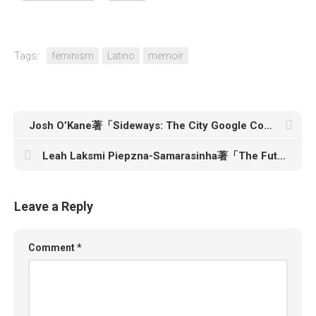
Tags:
feminism
Latino
memoir
Josh O’Kane著「Sideways: The City Google Couldn’t Buy」
Leah Laksmi Piepzna-Samarasinha著「The Future Is Disabled: Prophecies, Love Notes and Mourning Songs」
Leave a Reply
Comment
*