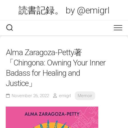
Skip
読書記録。 by @emigrl
to
content
Alma Zaragoza-Petty著
「Chingona: Owning Your Inner
Badass for Healing and
Justice」
November 26, 2022
emigrl
Memoir