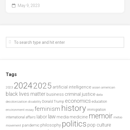
May 9, 2023
Tags
2024
2025
artificial intelligence
2023
asian american
black lives matter
criminal justice
business
data
economics
education
decolonization
Donald Trump
disability
history
feminism
environment
essay
immigration
memoir
law
labor
media
medicine
international affairs
metoo
politics
pop culture
philosophy
pandemic
movement