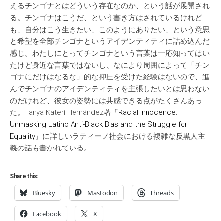
えるチンゴナとはどういう存在なのか、という話が展開され
る。チンゴナはこうだ、という書き方はされているけれど
も、自分はこう生きたい、このようにありたい、という意思
と希望を全部チンゴナというアイデンティティに詰め込んだ
感じ。わたしにとってチンゴナという言葉は一応知ってはい
たけど身近な言葉ではないし、なにより周囲によって「チン
ゴナにだけはなるな」的な抑圧を受けた経験はないので、進
んでチンゴナのアイデンティティを主張したいとは思わない
のだけれど、彼女の姿勢には共感できる点がたくさんあっ
た。Tanya Katerí Hernández著「
Racial Innocence:
Unmasking Latino Anti-Black Bias and the Struggle for
Equality
」に詳しいラティーノ社会における複雑な反黒人主
義の話も書かれている。
Share this:
Bluesky
Mastodon
Threads
Facebook
X