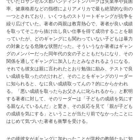
でいたロサンゼルス郡ハンティントンパークは失業率や貧困
率、健康格差などの指標によりアメリカで最も絶望的な街の
一つとされており、いくつものストリートギャングが抗争を
繰り広げていた。著者の両親は教育熱心で、著者が良い成績
を取ってそこから抜け出し良い仕事を得て成功することを願
っていたが、どのギャングにも関わっていない子どもは暴力
の対象となる危険な状態だった。そういうなか著者はギャン
グのメンバーだった同年代の女の子とともだちになり、その
関係を通してギャングに加入したとみなされるようになる。
それでも彼女は親に言われたとおり勉強に励み、テストで良
い成績を取ったのだけれど、そのことをギャングのリーダー
に知られると、なに良い成績取ってんの？的にからかわれ
る。「悪い成績を取ったらお父さんに叱られるから」と釈明
する著者に対して、そのリーダーは「子どもの成績を気にす
る親なんているんだ」と驚き、その反応を見て「親が子ども
の成績を気にする」ということが当たり前でなかったことに
はじめて気づいた著者も衝撃を受ける。
その後彼女がギャングに加わったことが学校の教師たちに知