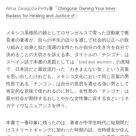
Alma Zaragoza-Petty著「
Chingona: Owning Your Inner
Badass for Healing and Justice
」
メキシコ系移民の娘としてロサンゼルスで育った活動家で教
育者の著者が、自らの半生の語りを通して社会的公正への取
り組みと自身と似た境遇の女性たちが自分の生き方を自分で
決めることの大切さを訴える本。タイトルの「チンゴナ」は
スペイン語で本書の意図としては「bad ass women」の意味
で、日本語だと最近流行った「わきまえない女」という言葉
を思い出したけれども、メキシコ文化において同じ言葉の男
性形である「チンゴン」は自分の意思を通せる強い男として
肯定的な意味で使われるのに対し、女性形の「チンゴナ」は
親や社会が期待するおしとやかな女性像に反する女というネ
ガティヴなニュアンスを伴う。
本書で一番印象に残ったのは、著者が中学生時代に短期間だ
けストリートギャングに加わった時期の話。当時彼女が住ん