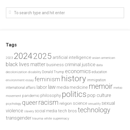
Tags
2024
2025
artificial intelligence
2023
asian american
black lives matter
criminal justice
business
data
economics
education
decolonization
Donald Trump
disability
history
feminism
environment
essay
immigration
memoir
law
labor
media
medicine
international affairs
metoo
politics
pop culture
philosophy
pandemic
movement
racism
queer
sexual
science
religion
psychology
sexuality
technology
violence
tech bros
social media
slavery
transgender
trauma
white supremacy