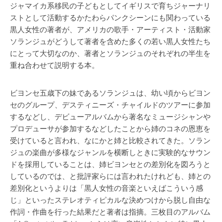
ジャマイカ系移民の子どもとしてイギリスで育ちジャーナリ
ストとして活動するかたわらパンクシーンにも関わっている
黒人女性の著者が、アメリカの歌手・アーティスト・活動家
ソランジュがどうして著者を含めた多くの若い黒人女性たち
にとって大切なのか、著者とソランジュのそれぞれの半生を
重ね合わせて説明する本。
ビヨンセ五歳下の妹であるソランジュは、幼い頃からビヨン
セのグループ、デスティニーズ・チャイルドのツアーに参加
するなどし、デビューアルバムから著名なミュージシャンや
プロデューサが参加するなどしたことから姉のコネの恩恵を
受けていると言われ、なにかと姉と比較されてきた。ソラン
ジュの楽曲が多様なジャンルを横断しときに実験的なサウン
ドを採用していることは、姉ビヨンセとの差別化を図ろうと
しているのでは、と批評家らには言われたけれども、姉との
差別化というよりは「黒人女性の音楽といえばこういう感
じ」といったステレオティピカルな決めつけから脱し自由な
作詞・作曲を行った結果だと著者は指摘。三枚目のアルバム