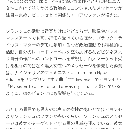
「A Seat at the Table」からは高い音楽性とともに特に黒人
女性に向けて語りかける政治的にコンシャスなメッセージが
注目を集め、ビヨンセとは関係なくコアなファンが増えた。
ソランジュの活動は音楽だけにとどまらず、映像やパフォー
マンスアートでも高い評価を受けているほか、ブラック・ラ
イヴズ・マターのデモに参加するなど政治運動でも積極的に
活動、自分のレコードレーベルを立ちあげるなどビジネスよ
り自分の作品へのコントロールを重視し、白人マーケット受
けを狙うのではなく黒人女性へのメッセージを優先した姿勢
は、ナイジェリアのフェミニストChimamanda Ngozi
Adichieをサンプリングする曲「***Flawless」でビヨンセが
「My sister told me I should speak my mind」と歌っている
ように、姉のビヨンセにも影響を与えている。
わたしの周囲でも黒人や非白人の女性のあいだではビヨンセ
よりソランジュのファンが多いくらい、ソランジュのメッセ
ージは彼女がターゲットとする層の共感を呼んでいる。彼女