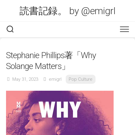
Skip
読書記録。 by @emigrl
to
content
Stephanie Phillips著「Why
Solange Matters」
May 31, 2023
emigrl
Pop Culture