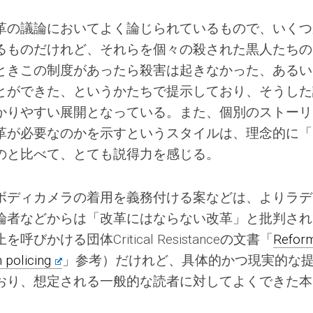
革の議論においてよく論じられているもので、いくつ
るものだけれど、それらを個々の殺された黒人たちの
ときこの制度があったら殺害は起きなかった、あるい
とができた、というかたちで提示しており、そうした
かりやすい展開となっている。また、個別のストーリ
革が必要なのかを示すというスタイルは、理念的に「
のと比べて、とても説得力を感じる。
ボディカメラの着用を義務付ける案などは、よりラデ
論者などからは「改革にはならない改革」と批判され
かける団体Critical Resistanceの文書「
Reform
n policing
」参考）だけれど、具体的かつ現実的な
おり、想定される一般的な読者に対してよくできた本