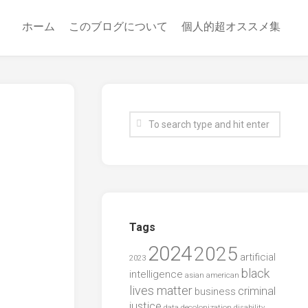
ホーム
このブログについて
個人的超オススメ集
Tags
2024
2025
artificial
2023
black
intelligence
asian american
lives matter
criminal
business
justice
data
decolonization
disability