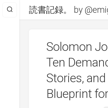
Skip
読書記録。 by @emig
to
content
Solomon Jo
Ten Demands
Stories, and 
Blueprint fo