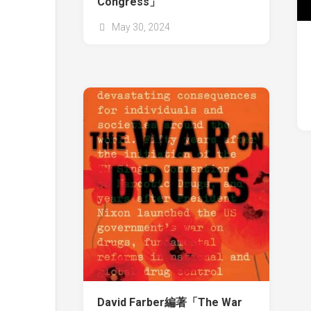
Congress」
May 30, 2024
David Farber編著「The War