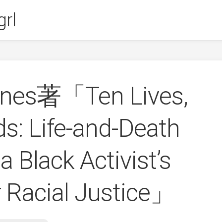
rl
nes著「Ten Lives,
: Life-and-Death
a Black Activist’s
r Racial Justice」