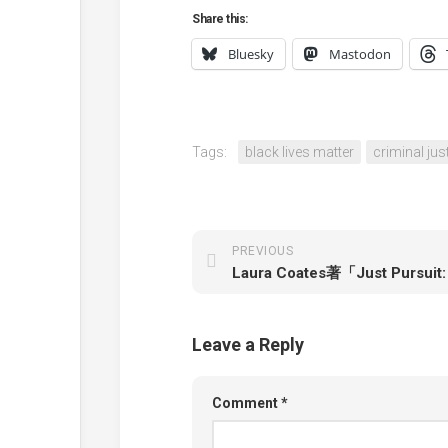
Share this:
Bluesky
Mastodon
Tags:
black lives matter
criminal jus
PREVIOUS
Leave a Reply
Comment
*