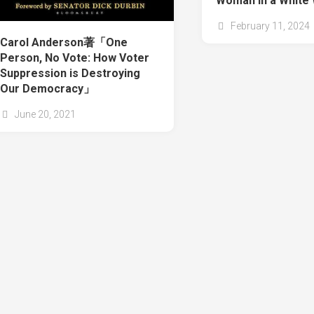
Woman in a White
February 11, 2024
Carol Anderson著「One
Person, No Vote: How Voter
Suppression is Destroying
Our Democracy」
June 20, 2021