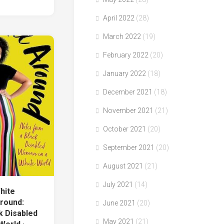
April 2022
(28)
March 2022
(19)
February 2022
(20)
January 2022
(18)
December 2021
(18)
November 2021
(21)
October 2021
(20)
September 2021
(20)
August 2021
(21)
July 2021
(14)
hite
Around:
June 2021
(20)
k Disabled
May 2021
(21)