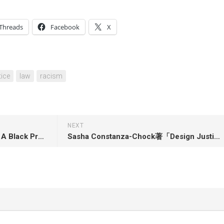
Threads
Facebook
X
tice
law
racism
NEXT
Laura Coates著「Just Pursuit: A Black Prosecutor’s Fight for Fairness」
Sasha Constanza-Chock著「Design Justice: Community-Led Practices to Build the Worlds We Need」