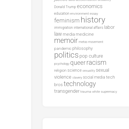
economics
Donald Trump
education
environment
essay
history
feminism
labor
international affairs
immigration
law
media
medicine
memoir
metoo
movement
philosophy
pandemic
politics
pop culture
racism
queer
psychology
sexual
science
religion
sexuality
violence
tech
social media
slavery
technology
bros
transgender
trauma
white supremacy