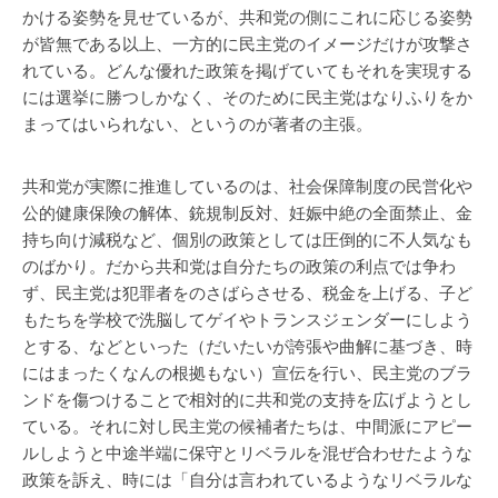
かける姿勢を見せているが、共和党の側にこれに応じる姿勢
が皆無である以上、一方的に民主党のイメージだけが攻撃さ
れている。どんな優れた政策を掲げていてもそれを実現する
には選挙に勝つしかなく、そのために民主党はなりふりをか
まってはいられない、というのが著者の主張。
共和党が実際に推進しているのは、社会保障制度の民営化や
公的健康保険の解体、銃規制反対、妊娠中絶の全面禁止、金
持ち向け減税など、個別の政策としては圧倒的に不人気なも
のばかり。だから共和党は自分たちの政策の利点では争わ
ず、民主党は犯罪者をのさばらさせる、税金を上げる、子ど
もたちを学校で洗脳してゲイやトランスジェンダーにしよう
とする、などといった（だいたいが誇張や曲解に基づき、時
にはまったくなんの根拠もない）宣伝を行い、民主党のブラ
ンドを傷つけることで相対的に共和党の支持を広げようとし
ている。それに対し民主党の候補者たちは、中間派にアピー
ルしようと中途半端に保守とリベラルを混ぜ合わせたような
政策を訴え、時には「自分は言われているようなリベラルな