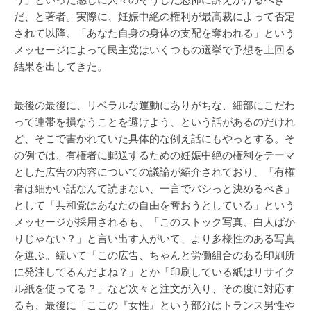
う」といった感じに人々のそうした恐怖に訴えかけるべき
だ、と著者。実際に、妊娠中絶の権利が最高裁によって否定
されて以降、「あなた自身の身体の支配を奪われる」という
メッセージによって民主党はいくつもの選挙で予想を上回る
結果を出してきた。
最後の最後に、リベラルな運動にありがちな、細部にこだわ
って連帯を損なうことを避けよう、という話があるのだけれ
ど、そこで書かれていた具体的な例え話にもやっとする。そ
の例では、有権者に郵送するための妊娠中絶の権利をテーマ
とした広告の内容についての議論が紹介されており、「有権
者は細かい話なんて読まない、一言でバシっと決めるべき」
として「共和党はあなたの自由を奪おうとしている」という
メッセージが採用されるも、「このストック写真、白人ばか
りじゃない？」と言い出す人がいて、より多様性のある写真
を選ぶ。続いて「この広告、ちゃんと労働組合のある印刷所
に発注してるんだよね？」とか「印刷している紙はリサイク
ル紙を使ってる？」など次々と注文が入り、その度に対応す
るも、最後に「ここの『女性』という部分はトランス男性や