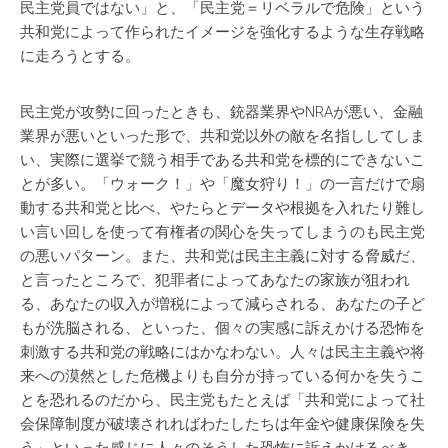
民主党員ではない」と、「民主党＝リベラルで危険」という
共和党によって作られたイメージを強化するような生存戦略
に走ろうとする。
民主党が攻勢に回ったときも、銃器業界やNRAが悪い、金融
業界が悪いといった形で、共和党以外の敵を名指ししてしま
い、実際に選挙で競う相手である共和党を標的にできないこ
とが多い。「ウォーク！」や「魔女狩り！」の一言だけで扇
動する共和党と比べ、やたらとデータや根拠を入れたり難し
い言い回しを使って有権者の関心を失ってしまうのも民主党
の悪いパターン。また、共和党は民主主義に対する脅威だ、
と言ったところで、犯罪者によってあなたの家族が狙われ
る、あなたの収入が増税によって減らされる、あなたの子ど
もが洗脳される、といった、個々の実感に訴えかける恐怖を
刺激する共和党の戦略にはかなわない。人々は民主主義や将
来への漠然とした危機よりも自分が持っている何かを失うこ
とを恐れるのだから、民主党もたとえば「共和党によって社
会保障制度が破壊されればわたしたちは年金や健康保険を失