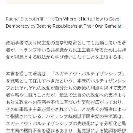
Rachel Bitecofer著「
Hit ‘Em Where It Hurts: How to Save
Democracy by Beating Republicans at Their Own Game
」
政治学者であり民主党の選挙戦略家としても活動している著
者が、トランプ率いる共和党から民主主義を守るために共和
党が得意とする戦法から学び使いこなすことを主張する本。
本書を通して著者は、「ネガティヴ・パルティザンシップ」
を戦略として採用すべきだという。本来のパルティザンシッ
プとはそれぞれの政党が自分たちの政策の利点を掲げて支持
者を増やし競うことだが、最近では自分の政党への支持より
も対立政党への不満や不信に基づいた姿勢が広がっており、
その結果民主主義が脅かされていることが多くの識者によっ
て指摘されている。バイデン大統領以下民主党の主流派は、
ネガティヴ・パルティザンシップの先鋭化による分断化と民
主主義の機能不全を恐れるあまり、超党派による協調を呼び