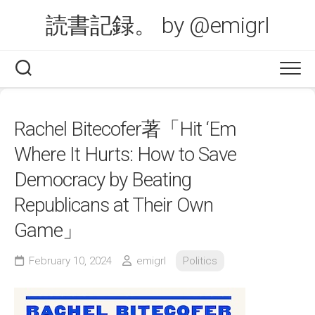
Skip
読書記録。 by @emigrl
to
content
Rachel Bitecofer著「Hit ‘Em
Where It Hurts: How to Save
Democracy by Beating
Republicans at Their Own
Game」
February 10, 2024
emigrl
Politics