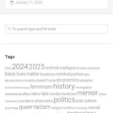
January 11, 2024
Tags
2024
2025
artificial intelligence
2023
asian american
black lives matter
criminal justice
business
data
economics
education
decolonization
Donald Trump
disability
history
feminism
environment
essay
immigration
memoir
law
labor
media
medicine
international affairs
metoo
politics
pop culture
philosophy
pandemic
movement
racism
queer
sexual
science
religion
psychology
sexuality