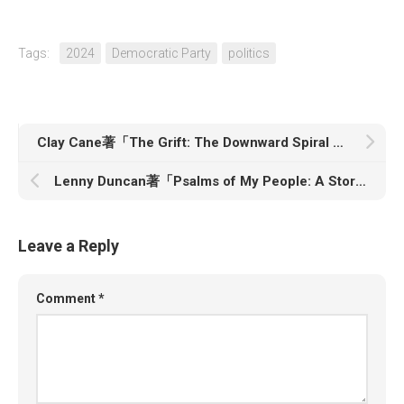
Tags:
2024
Democratic Party
politics
Clay Cane著「The Grift: The Downward Spiral of Black Republicans from the Party of Lincoln to the Cult of Trump」
Lenny Duncan著「Psalms of My People: A Story of Black Liberation As Told Through Hip-Hop」
Leave a Reply
Comment
*