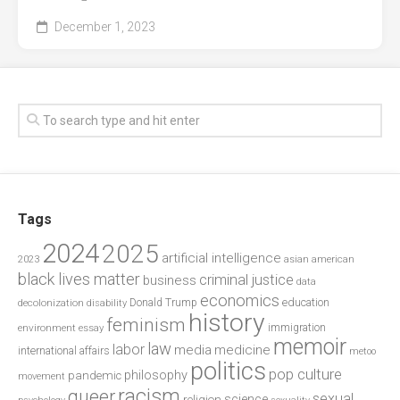
December 1, 2023
Tags
2024
2025
artificial intelligence
2023
asian american
black lives matter
criminal justice
business
data
economics
education
decolonization
Donald Trump
disability
history
feminism
environment
essay
immigration
memoir
law
labor
media
medicine
international affairs
metoo
politics
pop culture
philosophy
pandemic
movement
racism
queer
sexual
science
religion