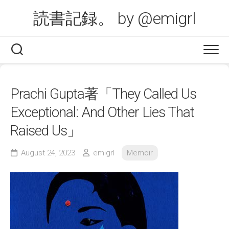
Skip
読書記録。 by @emigrl
to
content
Prachi Gupta著「They Called Us
Exceptional: And Other Lies That
Raised Us」
August 24, 2023
emigrl
Memoir