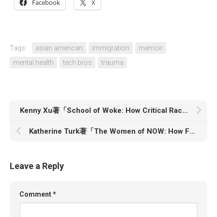
Facebook
X
Tags:
asian american
immigration
memoir
mental health
tech bros
trauma
Kenny Xu著「School of Woke: How Critical Race Theory Infiltrated American Schools and Why We Must Reclaim Them」
Katherine Turk著「The Women of NOW: How Feminists Built an Organization That Transformed America」
Leave a Reply
Comment
*