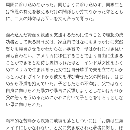
周囲に溶け込めなかった。同じように溶け込めず、同級生と
は宿題の答えを教えるだけの関係しか持てなかった弟ととも
に、二人の姉弟はお互いを支え合って育った。
溜め込んだ資産を親族を支援するために使うことで理想の成
功者として振る舞う父は、家庭内ではなにをきっかけに突然
怒りを爆発させるかわからない暴君で、母はかれに付き従い
何も言わない。アメリカに移住することでより自由に生きる
ことができると期待し裏切られた母と、インド系女性をふく
めアメリカで生まれ育った女性は自分勝手で夫を立てないか
らとわざわざインドから彼女を呼び寄せた父の関係は、はじ
めから矛盾を抱えていた。子どもたちの不満は、父ではなく
自身に向けられた暴力や暴言に反撃しようとしないばかりか
父の怒りを収めるためにかれに付いて子どもを守ろうとしな
い母に向けられた。
精神的な苦痛から次第に成績を落としついには「お前は生涯
メイドにしかなれない」と父に突き放された著者に対し、ほ