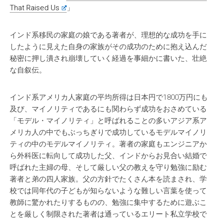
That Raised Us
」
インド系移民の家庭の娘である著者が、理想的な成功を手に
したように見えた自身の家族がその成功のために抱え込んだ
秘密に押し潰され崩壊していく経過を事細かに書いた、壮絶
な自叙伝。
インド系アメリカ人家庭の平均所得は日本円で1800万円にも
及び、マイノリティであるにも関わらず成功をおさめている
「モデル・マイノリティ」と呼ばれることの多いアジア系ア
メリカ人の中でもぶっちぎりで成功しているモデルマイノリ
ティの中のモデルマイノリティ。著者の家庭もエンジニアか
ら外科医に転向して成功した父、インドからお見合い結婚で
呼ばれた主婦の母、そして厳しい父の教えを守り勉強に励む
著者と弟の四人家族。父の方針でたくさん本を読まされ、学
校では同年代の子どもが知らないような難しい言葉を使って
教師に驚かれたりするものの、勉強に集中するために遊ぶこ
とを厳しく制限された著者は通っているエリート私立学校で