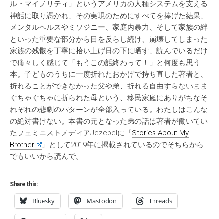
ル・マイノリティ」というアメリカの人種システムを支える
神話に取り憑かれ、その実現のためにすべてを捧げた結果、
メンタルヘルスやミソジニー、家庭内暴力、そして家族の絆
といった重要な部分から目を反らし続け、崩壊してしまった
家族の残骸を丁寧に拾い上げ日の下に晒す、読んでいるだけ
で痛々しく感じて「もうこの話終わって！」と何度も思う
本。子どものうちに一度折れたおかげで持ち直した著者と、
折れることができなかった父や弟、折れる自由すらないまま
ぐちゃぐちゃに折られた母という、移民家庭にありがちなそ
れぞれの悲劇のパターンが全部入っている。わたしはこんな
の絶対書けない。本書の元となった弟の話は著者が働いてい
たフェミニストメディアJezebelに「
Stories About My
Brother
」として2019年に掲載されているのでそちらから
でもいいから読んで。
Share this:
Bluesky
Mastodon
Threads