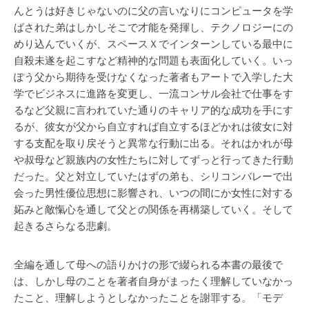
んとうは好きじゃないのに父の言いなりにコンピュータを学
ばされた弟はしかしそこで才能を発揮し、テクノロジーにの
めり込んでいくが、スペースＸでインターンしている最中に
自殺未遂を起こすなど精神的な問題も表面化していく。いっ
ぽう父から期待を受けなくなった著者もアートで入学した大
学でビジネスに進路を変更し、一流コンサル会社で仕事をす
るなど父親に言われていた通りのキャリア的な成功を手にす
るが、彼女が父から自立すれば自立するほどかれは彼女に対
する支配を取り戻そうと異常な行動に出る。それはかれが母
や叔母など親族内の女性たちに対してずっと行ってきた行動
だった。父と対立していたはずの弟も、シリコンバレーで出
会った男性優位思想に影響され、いつの間にか女性に対する
妬みと敵愾心を通して父との関係を再構築していく。そして
起きるさらなる悲劇。
全編を通して母への語りかけの形で綴られる本書の最後で
は、しかし母のことを著者自身がまったく理解していなかっ
たこと、理解しようとしなかったことを謝罪する。「モデ