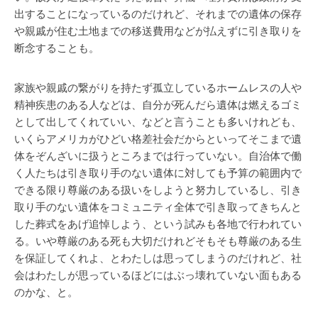
出することになっているのだけれど、それまでの遺体の保存
や親戚が住む土地までの移送費用などが払えずに引き取りを
断念することも。
家族や親戚の繋がりを持たず孤立しているホームレスの人や
精神疾患のある人などは、自分が死んだら遺体は燃えるゴミ
として出してくれていい、などと言うことも多いけれども、
いくらアメリカがひどい格差社会だからといってそこまで遺
体をぞんざいに扱うところまでは行っていない。自治体で働
く人たちは引き取り手のない遺体に対しても予算の範囲内で
できる限り尊厳のある扱いをしようと努力しているし、引き
取り手のない遺体をコミュニティ全体で引き取ってきちんと
した葬式をあげ追悼しよう、という試みも各地で行われてい
る。いや尊厳のある死も大切だけれどそもそも尊厳のある生
を保証してくれよ、とわたしは思ってしまうのだけれど、社
会はわたしが思っているほどにはぶっ壊れていない面もある
のかな、と。