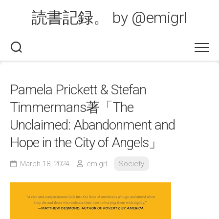
Skip
読書記録。 by @emigrl
to
content
Pamela Prickett & Stefan
Timmermans著「The
Unclaimed: Abandonment and
Hope in the City of Angels」
March 18, 2024
emigrl
Society