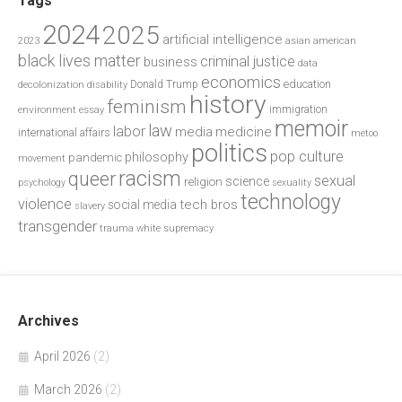
Tags
2024
2025
artificial intelligence
2023
asian american
black lives matter
criminal justice
business
data
economics
education
decolonization
Donald Trump
disability
history
feminism
environment
essay
immigration
memoir
law
labor
media
medicine
international affairs
metoo
politics
pop culture
philosophy
pandemic
movement
racism
queer
sexual
science
religion
psychology
sexuality
technology
violence
tech bros
social media
slavery
transgender
trauma
white supremacy
Archives
April 2026
(2)
March 2026
(2)