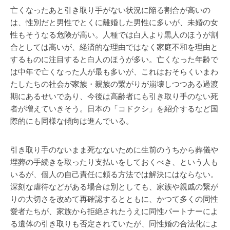
亡くなったあと引き取り手がない状況に陥る割合が高いの
は、性別だと男性でとくに離婚した男性に多いが、未婚の女
性もそうなる危険が高い。人種では白人より黒人のほうが割
合としては高いが、経済的な理由ではなく家庭不和を理由と
するものに注目すると白人のほうが多い。亡くなった年齢で
は中年で亡くなった人が最も多いが、これはおそらくいまわ
たしたちの社会が家族・親族の繋がりが崩壊しつつある過渡
期にあるせいであり、今後は高齢者にも引き取り手のない死
者が増えていきそう。日本の「コドクシ」を紹介するなど国
際的にも同様な傾向は進んでいる。
引き取り手のないまま死なないために生前のうちから葬儀や
埋葬の手続きを取ったり支払いをしておくべき、という人も
いるが、個人の自己責任に頼る方法では解決にはならない。
深刻な虐待などがある場合は別としても、家族や親戚の繋が
りの大切さを改めて再確認するとともに、かつて多くの同性
愛者たちが、家族から拒絶されたうえに同性パートナーによ
る遺体の引き取りも否定されていたが、同性婚の合法化によ