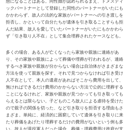
態になることはある。同性婚が認められるまえ、ドメスティ
ックパートナーとして登録した同性のパートナーがいたにも
かかわらず、故人の法的な家族がパートナーへの引き渡しを
拒否し、かといって自分たちが遺体を引き取ることすらも拒
んだ結果、故人を愛していたパートナーがいたにもかかわら
ず「引き取り人不在」として集合埋葬されたケースなども。
多くの場合、ある人が亡くなったら家族や親族に連絡があ
り、その家族や親族によって葬儀や埋葬が行われるが、連絡
するべき家族や親族が分からない場合は自治体がさまざまな
方法を使って親族を探す。それで見つからなければ引き受け
人不在として、本人の遺産があればそこから費用を出して、
無ければできるだけ費用のかからない方法で公的に埋葬する
ことになるけれど、家族や親族が見つかっても引き取っても
らえるとは限らない。子どものころ故人による虐待を受けた
ので親子の関係を切った、など引き取りを拒否する理由もさ
まざま。単純に、経済的に困窮していて遺体を引き取りに来
たり葬儀をあげたり埋葬するだけの費用がないという例も多
い。故人が退役軍人だった場合、葬儀・埋葬費用は政府が支