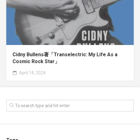
Cidny Bullens著「Transelectric: My Life As a
Cosmic Rock Star」
April 14, 2024