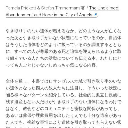
Pamela Prickett & Stefan Timmermans著「
The Unclaimed:
Abandonment and Hope in the City of Angels
」
引き取り手のない遺体が増えるなか、どのような人が亡くな
ったあと引き取り手がいない状態になっているのか、自治体
はそうした遺体をどのように扱っているのか調査するととも
に、すべての人が尊厳のある死と追悼を迎えられるように取
り組んでいる人たちの活動についても伝える本。わたしにと
っても人ごとじゃないしめっちゃ気になる内容。
全体を通し、本書ではロサンゼルス地域で引き取り手のいな
い遺体となった四人の故人たちに注目し、そういった状況に
陥る様々なパターンを紹介している。社会的に孤立し親族に
残す遺産もない人だけが引き取り手のない遺体になるわけで
はなく、教会などのコミュニティと密接な関係があっても、
あるいは葬儀や埋葬費用を出したうえでも十分な遺産があっ
た人でも、複雑な事情により遺体を引き取ってもらえない状