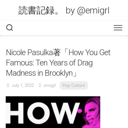
Skip
読書記録。 by @emigrl
to
content
Nicole Pasulka著「How You Get
Famous: Ten Years of Drag
Madness in Brooklyn」
July 1, 2022
emigrl
Pop Culture