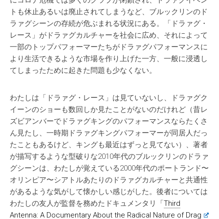
にコロナ危機では多くのクラブが閉鎖され、ドラァグイベン
トも休止あるいは廃止されてしまうなど、ブルックリンのド
ラァグシーンの存続が危ぶまれる状況にある。「ドラァグ・
レース」がドラァグカルチャーを社会に広め、それによって
一部のトップパフォーマーたちがドラァグパフォーマンスに
より生活できるような市場を作り上げた一方、一般に浸透し
てしまったために起きた問題も少なくない。
わたしは「ドラァグ・レース」は見ていないし、ドラァグク
イーンのショーも数回しか見たことがないのだけれど（昔レ
ズビアンバーでドラァグキングのパフォーマンスならたくさ
ん見たし、一時期ドラァグキングパフォーマーが同居人だっ
たこともあるけど、キングも最近はずっと見てない）、著者
が描写するような型破りな2010年代のブルックリンのドラァ
グシーンは、わたしが覚えている2000年代のポートランド〜
オリンピア〜シアトルあたりのドラァグカルチャーと共通性
があるような気がして懐かしい感じがした。後者については
わたしの友人が監督を務めたドキュメンタリ「
Third
Antenna: A Documentary About the Radical Nature of Drag