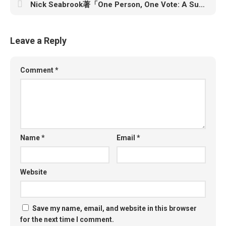
Nick Seabrook著「One Person, One Vote: A Surprising History of Gerrymandering in America」
Leave a Reply
Comment
*
Name
*
Email
*
Website
Save my name, email, and website in this browser
for the next time I comment.