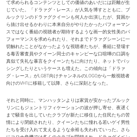
て求められるコンテンツとしての価値のあいだには距離が生
じていた。「ドラァグ・レース」が人気を博すとともに、ブ
ルックリンのドラァグクイーンも何人か出演したが、貧困か
ら抜け出せるかわりに本来自分がやりたかったパフォーマン
スではなく番組の視聴者が期待するような画一的女性美のパ
フォーマンスを求められたり、それまでドラァグシーンに一
切触れたことがなかったような視聴者たちが、番組に登場す
る毒舌審査員やクイーン同士のキャンピーな口喧嘩の口調を
真似て失礼な暴言をクイーンたちに向けたり、ネットでバッ
シングしたりというケースも増えた。この傾向は「ドラァ
グ・レース」がLGBT向けチャンネルのLOGOから一般視聴者
向けのVH1に移籍して以降、さらに深刻となった。
それと同時に、マンハッタンよりは家賃が安かったブルック
リンにもジェントリフィケーションの波が押し寄せ、夜遅く
まで騒音を出していたクラブが新たに移住した住民たちの苦
情により閉鎖されたり、クイーンたちに憧れる若いゲイ男性
たちを受け入れて支えるような余裕も失われていった。さら