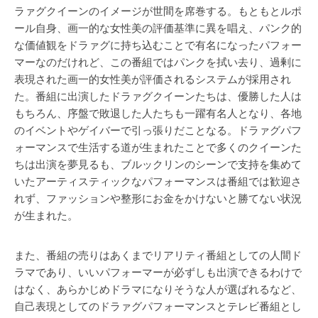
ラァグクイーンのイメージが世間を席巻する。もともとルポ
ール自身、画一的な女性美の評価基準に異を唱え、パンク的
な価値観をドラァグに持ち込むことで有名になったパフォー
マーなのだけれど、この番組ではパンクを拭い去り、過剰に
表現された画一的女性美が評価されるシステムが採用され
た。番組に出演したドラァグクイーンたちは、優勝した人は
もちろん、序盤で敗退した人たちも一躍有名人となり、各地
のイベントやゲイバーで引っ張りだことなる。ドラァグパフ
ォーマンスで生活する道が生まれたことで多くのクイーンた
ちは出演を夢見るも、ブルックリンのシーンで支持を集めて
いたアーティスティックなパフォーマンスは番組では歓迎さ
れず、ファッションや整形にお金をかけないと勝てない状況
が生まれた。
また、番組の売りはあくまでリアリティ番組としての人間ド
ラマであり、いいパフォーマーが必ずしも出演できるわけで
はなく、あらかじめドラマになりそうな人が選ばれるなど、
自己表現としてのドラァグパフォーマンスとテレビ番組とし