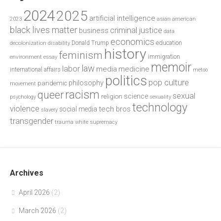
2024
2025
artificial intelligence
2023
asian american
black lives matter
criminal justice
business
data
economics
education
decolonization
Donald Trump
disability
history
feminism
environment
essay
immigration
memoir
law
labor
media
medicine
international affairs
metoo
politics
pop culture
philosophy
pandemic
movement
racism
queer
sexual
science
religion
psychology
sexuality
technology
violence
tech bros
social media
slavery
transgender
trauma
white supremacy
Archives
April 2026
(2)
March 2026
(2)