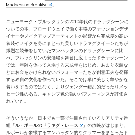
Madness in Brooklyn
」
ニューヨーク・ブルックリンの2010年代のドラァグシーンに
ついての本。ブロードウェイで働く本職のファッションデザ
イナーやメイクアップアーティストの影響から完成度の高い
衣装やメイクを身にまとった美しいドラァグクイーンたちが
熾烈な競争をしていたマンハッタンのドラァグシーンに比
べ、ブルックリンの安酒場を舞台に広まったドラァグシーン
では、年齢を偽って入場する未成年をはじめ、あまり衣装な
どにお金をかけられないパフォーマーたちが創意工夫を発揮
する独自の文化を作っていた。そこでは単に美しく華やかな
装いをするのではなく、よりジェンダー錯乱的だったりメッ
セージ性のある、キャンプ色の強いパフォーマンスが評価さ
れていた。
そういうなか、日本でも一部で注目されているリアリティ番
組「
ル・ポールのドラァグ・レース
」の放映がはじまり、
ルポールが象徴するマンハッタン的なグラマーをまとったド