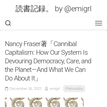
Skip
読書記録。 by @emigrl
to
content
Nancy Fraser著「Cannibal
Capitalism: How Our System Is
Devouring Democracy, Care, and
the Planet—And What We Can
Do About It」
December 26, 2022
emigrl
Philosophy