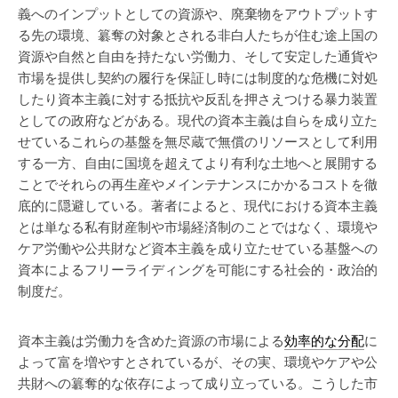
義へのインプットとしての資源や、廃棄物をアウトプットす
る先の環境、簒奪の対象とされる非白人たちが住む途上国の
資源や自然と自由を持たない労働力、そして安定した通貨や
市場を提供し契約の履行を保証し時には制度的な危機に対処
したり資本主義に対する抵抗や反乱を押さえつける暴力装置
としての政府などがある。現代の資本主義は自らを成り立た
せているこれらの基盤を無尽蔵で無償のリソースとして利用
する一方、自由に国境を超えてより有利な土地へと展開する
ことでそれらの再生産やメインテナンスにかかるコストを徹
底的に隠避している。著者によると、現代における資本主義
とは単なる私有財産制や市場経済制のことではなく、環境や
ケア労働や公共財など資本主義を成り立たせている基盤への
資本によるフリーライディングを可能にする社会的・政治的
制度だ。
資本主義は労働力を含めた資源の市場による
効率的な分配
に
よって富を増やすとされているが、その実、環境やケアや公
共財への簒奪的な依存によって成り立っている。こうした市