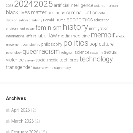
2024
2025
artificial intelligence
2023
asian american
black lives matter
criminal justice
business
data
economics
education
decolonization
Donald Trump
disability
history
feminism
environment
essay
immigration
memoir
law
labor
media
medicine
international affairs
metoo
politics
pop culture
philosophy
pandemic
movement
racism
queer
sexual
science
religion
psychology
sexuality
technology
violence
tech bros
social media
slavery
transgender
trauma
white supremacy
Archives
April 2026
(2)
March 2026
(2)
February 2026
(15)