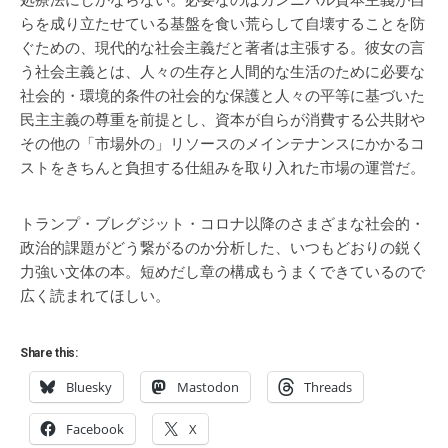
処療法にしかならない。必要なのはカンニバル資本主義が自
らを成り立たせている基盤を食い荒らして自壊することを防
ぐための、現代的な社会主義だと著者は主張する。彼女の言
う社会主義とは、人々の生存と人間的な生活のために必要な
社会的・環境的条件の社会的な保護と人々の平等に基づいた
民主主義の尊重を前提とし、資本が自らが消費する公共財や
その他の「市場外の」リソースのメインテナンスにかかるコ
ストをきちんと負担する仕組みを取り入れた市場の運営だ。
トランプ・ブレグジット・コロナ以降のさまざまな社会的・
政治的課題がどう繋がるのか分析した、いつもどおりの鋭く
力強い文体の本。短めだし章の構成もうまくできているので
広く読まれてほしい。
Share this:
Bluesky
Mastodon
Threads
Facebook
X