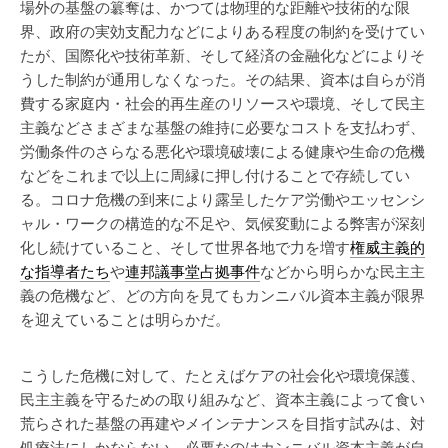
場外の基盤の簒奪は、かつては物理的な距離や技術的な限
界、政府の実効支配力などによりある程度の制約を受けてい
たが、国際化や技術革新、そして経済の金融化などによりそ
うした制約が通用しなくなった。その結果、資本は自らが消
費する家庭内・社会的再生産のリソースや環境、そして民主
主義などさまざまな基盤の維持に必要なコストを支払わず、
労働条件のさらなる悪化や環境破壊による健康や生命の危機
などをこれまで以上に周縁に押し付けることで存続してい
る。コロナ危機の到来により露呈したケア労働やエッセンシ
ャル・ワークの構造的な不足や、気候変動による弊害が深刻
化し続けていること、そして世界各地で力を増す
権威主義的
な指導者たち
や
連邦議事堂占拠事件
などから明らかな民主主
義の危機など、どの方向を見てもカンニバル資本主義が限界
を迎えていることは明らかだ。
こうした危機に対して、たとえばケアの社会化や環境保護、
民主主義を守るための取り組みなど、資本主義によって食い
荒らされた基盤の再建やメインテナンスを目指す試みは、対