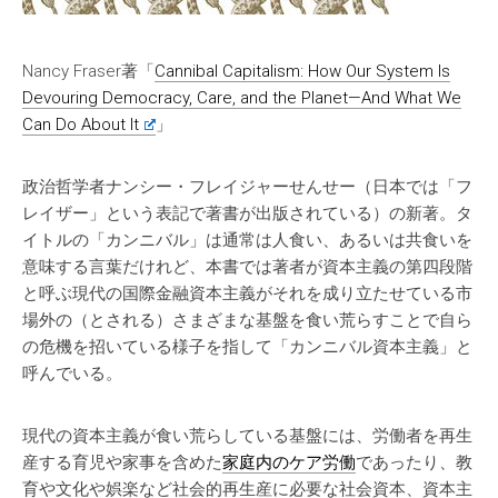
Nancy Fraser著「
Cannibal Capitalism: How Our System Is
Devouring Democracy, Care, and the Planet—And What We
Can Do About It
」
政治哲学者ナンシー・フレイジャーせんせー（日本では「フ
レイザー」という表記で著書が出版されている）の新著。タ
イトルの「カンニバル」は通常は人食い、あるいは共食いを
意味する言葉だけれど、本書では著者が資本主義の第四段階
と呼ぶ現代の国際金融資本主義がそれを成り立たせている市
場外の（とされる）さまざまな基盤を食い荒らすことで自ら
の危機を招いている様子を指して「カンニバル資本主義」と
呼んでいる。
現代の資本主義が食い荒らしている基盤には、労働者を再生
産する育児や家事を含めた
家庭内のケア労働
であったり、教
育や文化や娯楽など社会的再生産に必要な社会資本、資本主