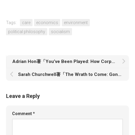
Tags:
care
economics
environment
political philosophy
socialism
Adrian Hon著「You’ve Been Played: How Corporations, Governments, and Schools Use Games to Control Us All」
Sarah Churchwell著「The Wrath to Come: Gone with the Wind and the Lies America Tells」
Leave a Reply
Comment
*