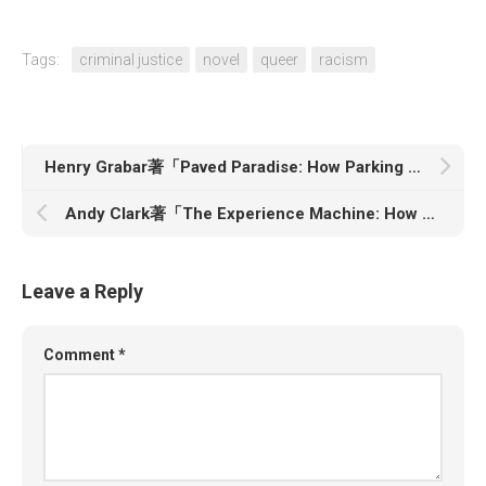
Tags:
criminal justice
novel
queer
racism
Henry Grabar著「Paved Paradise: How Parking Explains the World」
Andy Clark著「The Experience Machine: How Our Minds Predict and Shape Reality」
Leave a Reply
Comment
*