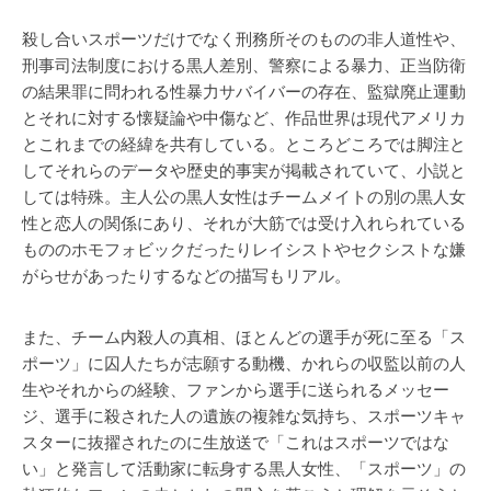
殺し合いスポーツだけでなく刑務所そのものの非人道性や、
刑事司法制度における黒人差別、警察による暴力、正当防衛
の結果罪に問われる性暴力サバイバーの存在、監獄廃止運動
とそれに対する懐疑論や中傷など、作品世界は現代アメリカ
とこれまでの経緯を共有している。ところどころでは脚注と
してそれらのデータや歴史的事実が掲載されていて、小説と
しては特殊。主人公の黒人女性はチームメイトの別の黒人女
性と恋人の関係にあり、それが大筋では受け入れられている
もののホモフォビックだったりレイシストやセクシストな嫌
がらせがあったりするなどの描写もリアル。
また、チーム内殺人の真相、ほとんどの選手が死に至る「ス
ポーツ」に囚人たちが志願する動機、かれらの収監以前の人
生やそれからの経験、ファンから選手に送られるメッセー
ジ、選手に殺された人の遺族の複雑な気持ち、スポーツキャ
スターに抜擢されたのに生放送で「これはスポーツではな
い」と発言して活動家に転身する黒人女性、「スポーツ」の