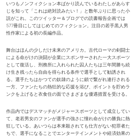
いつもノンフィクション本ばかり読んでいるわたしがあらす
じを知って「これは絶対読みたい！」と数年ぶりに思った小
説がこれ。このツイッター＆ブログでの読書報告企画では
577冊目にしてはじめてのフィクション。注目の若手黒人男
性作家による初の長編作品。
舞台はほんの少しだけ未来のアメリカ。古代ローマの剣闘士
による命がけの決闘が企業にスポンサーされた一大スポーツ
として復活し、刑務所に入れられた囚人たちは三年間勝ち続
け生き残ったら自由を得られる条件で選手として勧誘され
る。選手たちはかつての奴隷のように鎖で繋がれ連行される
一方、ファンたちの熱狂的な応援を浴び、ポイントを貯めラ
ンクを上げると衣食住の面でさまざまな優遇措置を受ける。
作品内ではデスマッチがメジャースポーツとして成立してい
て、老若男女のファンが選手の強さに憧れ命がけの勝負に熱
狂している。あいつらは本来殺されても仕方がない犯罪者た
ちで、選手になることでエンターテインメントや経済効果の