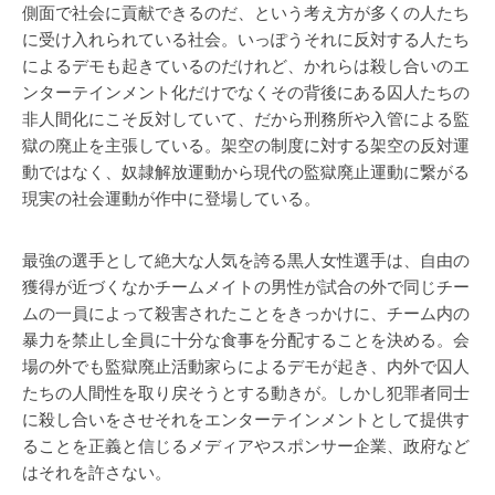
側面で社会に貢献できるのだ、という考え方が多くの人たち
に受け入れられている社会。いっぽうそれに反対する人たち
によるデモも起きているのだけれど、かれらは殺し合いのエ
ンターテインメント化だけでなくその背後にある囚人たちの
非人間化にこそ反対していて、だから刑務所や入管による監
獄の廃止を主張している。架空の制度に対する架空の反対運
動ではなく、奴隷解放運動から現代の監獄廃止運動に繋がる
現実の社会運動が作中に登場している。
最強の選手として絶大な人気を誇る黒人女性選手は、自由の
獲得が近づくなかチームメイトの男性が試合の外で同じチー
ムの一員によって殺害されたことをきっかけに、チーム内の
暴力を禁止し全員に十分な食事を分配することを決める。会
場の外でも監獄廃止活動家らによるデモが起き、内外で囚人
たちの人間性を取り戻そうとする動きが。しかし犯罪者同士
に殺し合いをさせそれをエンターテインメントとして提供す
ることを正義と信じるメディアやスポンサー企業、政府など
はそれを許さない。