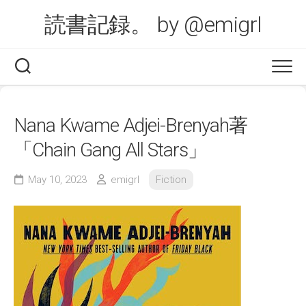
Skip
読書記録。 by @emigrl
to
content
Nana Kwame Adjei-Brenyah著
「Chain Gang All Stars」
May 10, 2023
emigrl
Fiction