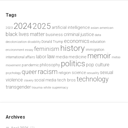
Tags
2024
2025
artificial intelligence
2023
asian american
black lives matter
criminal justice
business
data
economics
education
decolonization
Donald Trump
disability
history
feminism
environment
essay
immigration
memoir
law
labor
media
medicine
international affairs
metoo
politics
pop culture
philosophy
pandemic
movement
racism
queer
sexual
science
religion
psychology
sexuality
technology
violence
tech bros
social media
slavery
transgender
trauma
white supremacy
Archives