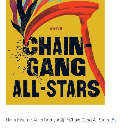
Nana Kwame Adjei-Brenyah著「
Chain Gang All Stars
」