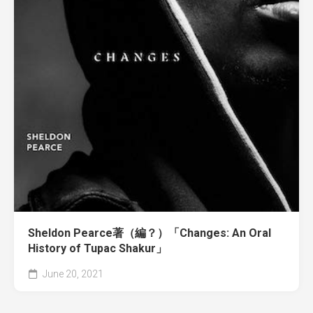
Sheldon Pearce著（編？）「Changes: An Oral
History of Tupac Shakur」
June 20, 2021