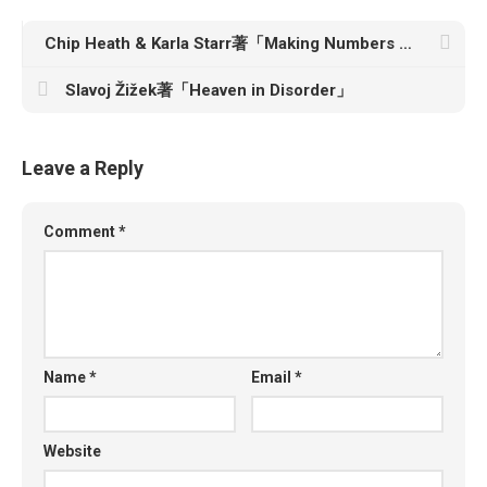
Chip Heath & Karla Starr著「Making Numbers Count: The Art and Science of Communicating Numbers」
Slavoj Žižek著「Heaven in Disorder」
Leave a Reply
Comment
*
Name
*
Email
*
Website