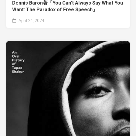
Dennis Baron著「You Can’t Always Say What You
Want: The Paradox of Free Speech」
April 24, 2024