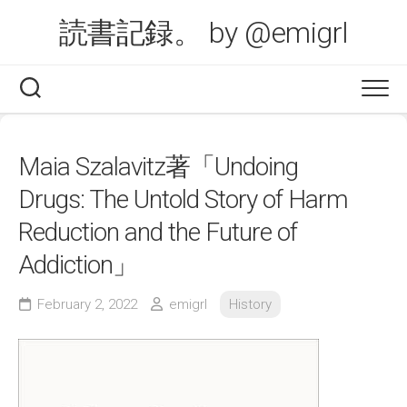
Skip
読書記録。 by @emigrl
to
content
Maia Szalavitz著「Undoing
Drugs: The Untold Story of Harm
Reduction and the Future of
Addiction」
February 2, 2022
emigrl
History