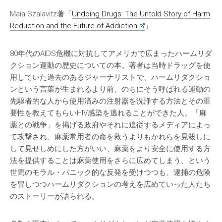
Maia Szalavitz著「
Undoing Drugs: The Untold Story of Harm
Reduction and the Future of Addiction
」
80年代のAIDS危機に対抗してアメリカで広まったハームリダ
クション運動の歴史についての本。著者は当時ドラッグを使
用していた過去のあるジャーナリストで、ハームリダクショ
ンという言葉が生まれるより前、のちにそう呼ばれる運動の
先駆者的な人から使用済みの注射器を洗浄する方法とその重
要性を教えてもらいHIV感染を逃れることができた人。「麻
薬との戦争」を掲げる政府やそれに追従するメディアによっ
て攻撃され、麻薬常用者の命を救うよりもかれらを見殺しに
して見せしめにした方がいい、麻薬をより安全に使用する方
法を提供することは麻薬使用をさらに広めてしまう、という
世間のモラル・パニック的な反発を受けつつも、逮捕の危険
を冒しつつハームリダクションの考えを広めていった人たち
のストーリーが語られる。