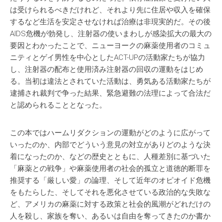
は受けられるべきだけれど、それより先に住居や収入を確保
するなど生活を安定させなければ治療は非現実的だ。その後
AIDS危機が勃発し、注射器の使いまわしが感染拡大の最大の
要因とわかったことで、ニューヨークの麻薬使用者のコミュ
ニティとゲイ男性を中心としたACT-UPの活動家たちが協力
し、注射器の配布と使用済み注射器の回収の運動をはじめ
る。当初は違法とされていた活動は、勇気ある活動家たちが
逮捕され裁判で争った結果、緊急避難の法理によって合法だ
と認められることとなった。
この本ではハームリダクションの運動がどのように広がって
いったのか、内部でどういう意見の対立がありどのような決
着になったのか、などの歴史とともに、人種差別に基づいた
「麻薬との戦争」や麻薬使用者の社会的孤立と道徳的断罪を
推奨する「厳しい愛」の論理、そして近年のオピオイド危機
をもたらした、そしてそれを悪化させている政治的な失敗な
ど、アメリカの麻薬に対する政策と社会的風潮がどれだけの
人を殺し、家族を奪い、あるいは自由を奪ってきたのか書か