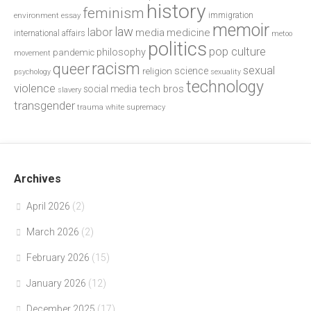
history
feminism
environment
essay
immigration
memoir
law
labor
media
medicine
international affairs
metoo
politics
pop culture
philosophy
pandemic
movement
racism
queer
sexual
science
religion
psychology
sexuality
technology
violence
tech bros
social media
slavery
transgender
trauma
white supremacy
Archives
April 2026
(2)
March 2026
(2)
February 2026
(15)
January 2026
(12)
December 2025
(17)