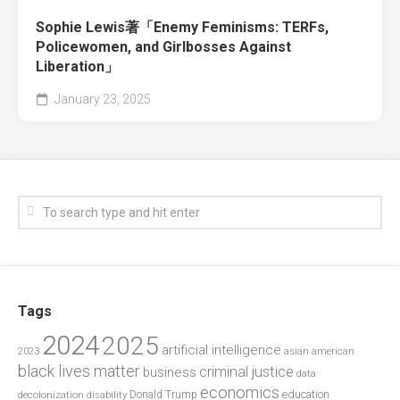
Sophie Lewis著「Enemy Feminisms: TERFs,
Policewomen, and Girlbosses Against
Liberation」
January 23, 2025
Tags
2024
2025
artificial intelligence
2023
asian american
black lives matter
criminal justice
business
data
economics
education
decolonization
Donald Trump
disability