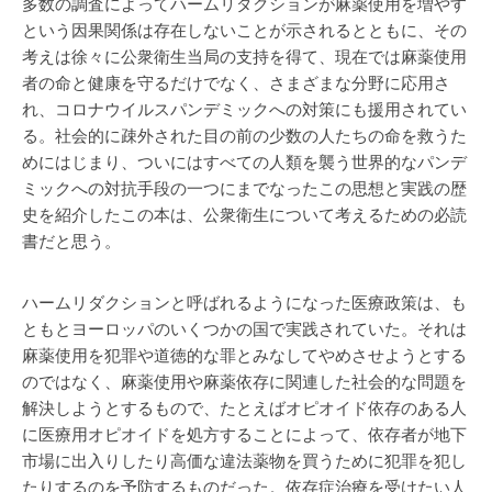
多数の調査によってハームリダクションが麻薬使用を増やす
という因果関係は存在しないことが示されるとともに、その
考えは徐々に公衆衛生当局の支持を得て、現在では麻薬使用
者の命と健康を守るだけでなく、さまざまな分野に応用さ
れ、コロナウイルスパンデミックへの対策にも援用されてい
る。社会的に疎外された目の前の少数の人たちの命を救うた
めにはじまり、ついにはすべての人類を襲う世界的なパンデ
ミックへの対抗手段の一つにまでなったこの思想と実践の歴
史を紹介したこの本は、公衆衛生について考えるための必読
書だと思う。
ハームリダクションと呼ばれるようになった医療政策は、も
ともとヨーロッパのいくつかの国で実践されていた。それは
麻薬使用を犯罪や道徳的な罪とみなしてやめさせようとする
のではなく、麻薬使用や麻薬依存に関連した社会的な問題を
解決しようとするもので、たとえばオピオイド依存のある人
に医療用オピオイドを処方することによって、依存者が地下
市場に出入りしたり高価な違法薬物を買うために犯罪を犯し
たりするのを予防するものだった。依存症治療を受けたい人