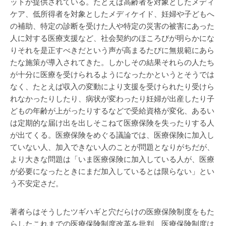
ットが提供されている。たとえば高齢者を対象としたメディ
ケア、低所得者を対象としたメディケイド、妊婦や子どもへ
の補助、特定の診断を受けた人や特定の災害の被害にあった
人に対する医療支援など、社会契約のほころびが明らかにな
りそれを是正すべきだという声が高まるたびに無規範にあら
たな施策が導入されてきた。しかしその結果それらの人たち
が十分に医療を受けられるようになったかというとそうでは
なく、たとえば収入の変動により支援を受けられたり受けら
れなかったりしたり、病状が変わったり妊婦が出産したり子
どもの年齢が上がったりするなどで受給資格が変化、あるい
は定期的な届け出を出しそこねて医療保険を失ったりする人
が出てくる。医療保険をめぐる議論では、医療保険に加入し
ていない人、加入できない人のことが問題となりがちだが、
より大きな問題は「いま医療保険に加入している人が、医療
が必要になったときにまだ加入しているとは限らない」とい
う不安定さだ。
著者らはそうしたツギハギと穴だらけの医療保険制度をもた
らしたこれまでの医療保険制度改革を批判、医療保険制度は