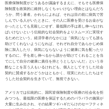
医療保険制度がどうあるか議論するまえに、そもそも医療保
険制度を政策的に維持しなくちゃいけない理由とはなんだろ
うか、問う著者。かれらによれば、それは目の前に病気で苦
しんでいる人がいたときに、その人に医療を受けるお金がな
かったとしても見殺しにせず、最低限の手は差し伸べなけれ
ばいけないという伝統的な社会契約をよりスムーズに実現す
るためだという。経済学者のなかには「病気になっても誰も
助けてくれないようになれば、それぞれ自分であらかじめ保
険に加入したり、病気にならないように健康に気を配ったり
するのに、手を差し伸べるから誰かが助けてくれることを当
てにして自分の健康に責任を持とうとしないんだ」という冷
酷なことを言う人もいるけれども、個人としてそうした社会
契約に賛成するかどうかはともかく、現実にわたしたちはそ
うした社会契約を生きていて、無視できない。
アメリカでは伝統的に、国民皆保険制度や医療の社会化を拒
みつつも、最低限の医療を保証するためのバラバラの施策が
大量に生み出され、その結果ツギハギだらけのセーフティネ