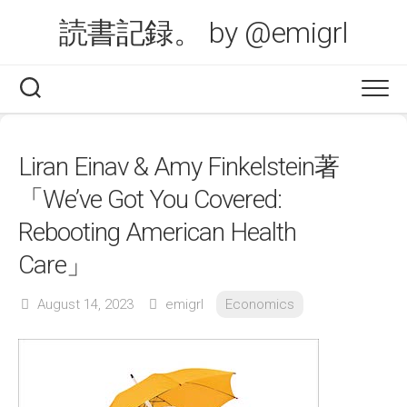
Skip
読書記録。 by @emigrl
to
content
Liran Einav & Amy Finkelstein著
「We’ve Got You Covered:
Rebooting American Health
Care」
August 14, 2023
emigrl
Economics