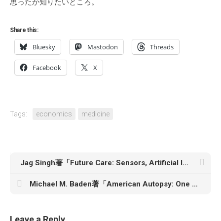
思ったか知りたいところ。
Share this:
Bluesky
Mastodon
Threads
Facebook
X
Tags:
economics
medicine
Jag Singh著「Future Care: Sensors, Artificial Intelligence, and the Reinvention of Medicine」
Michael M. Baden著「American Autopsy: One Medical Examiner’s Decades-Long Fight for Racial Justice in a Broken Legal System」
Leave a Reply