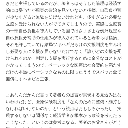
きだと主張しているのだが、著者らはそうした論理は経済学
的には妥当だが現実の政治を見ていないと指摘。自己負担額
が少なすぎると無駄を防げないけれども、多すぎると必要な
医療を受けられない人がでてきてしまうので、実際に医療費
の一部自己負担を導入している国ではさまざまな例外規定や
自己負担分補助の仕組みが導入されていると著者らは指摘。
それを許していては結局ツギハギだらけの支援制度を生み出
し必要な人に支援が届かないだけでなく「誰がどの支援を受
けられるのか」判定し支援を実行するために余分なコストが
かかってしまうので、ベーシックな医療は社会契約を満たす
だけの本当にベーシックなものに限ったうえでスパッと全て
無償にすべきだと主張。
まあなんだかんだ言って著者らの提言が実現する見込みはな
いわけだけど、医療保険制度を「なんのために整備・維持し
なければいけないのか」という視点はおもしろかったし、実
現するしないは関係なく経済学者が根本から政策を考えたら
こうなった、というのは参考になる。著者のお父さんがどう