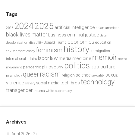
Tags
2024
2025
artificial intelligence
2023
asian american
black lives matter
criminal justice
business
data
economics
education
decolonization
Donald Trump
disability
history
feminism
environment
essay
immigration
memoir
law
labor
media
medicine
international affairs
metoo
politics
pop culture
philosophy
pandemic
movement
racism
queer
sexual
science
religion
psychology
sexuality
technology
violence
tech bros
social media
slavery
transgender
trauma
white supremacy
Archives
April 2026
(2)