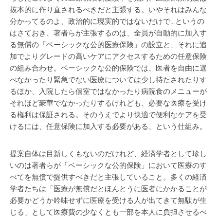
抜本的に作り直されるべきだと主張する。いやそれはみんな
分かってるのよ、政治的に現実的ではないだけで…というの
はさておき、著者らが主張するのは、全員が自動的に加入す
る無償の「ベーシックな公的医療保険」の設立と、それに追
加でよりグレードの高いケアにアクセスするための任意保険
の組み合わせ。ベーシックな公的保険では、医者を自由に選
べなかったり緊急でない医療については少し待たされたりす
るほか、入院したら個室ではなかったり病院食のメニューが
それほど豪華でなかったりするけれども、必要な医療を受け
る権利は保証される。そのうえでより快適で便利なケアを受
けるには、任意保険に加入する必要がある、という仕組み。
提案自体は目新しくもないのだけれど、経済学者として珍し
いのは著者らが「ベーシックな公的保険」において医療のす
べてを無償で提供すべきだと主張していること。多くの経済
学者たちは「医療が無償だとほんとうに医者にかかることが
必要かどうか吟味せずに医療を受ける人が出てきて無駄が生
じる」として医療費の少なくとも一部を本人に負担させるべ