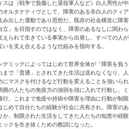
ィスは（戦争で負傷した退役軍人など）白人男性が中
のオルタナティヴとして、障害のある非白人のクィア
生み出した運動であり思想だ。既存の社会構造に障害
自立」を目指すのではなく、障害のあるなしに関わら
支えられて生きている事実から出発し、すべての人が
互いを支え合えるような仕組みを指向する。
ンデミックによってはじめて世界全体が「障害を負う
れまで「普通」とされてきた生活は送れなくなり、人
めにマスクを付けるなど行動を変えることを強いられ
周囲の人たちの免疫力の強弱を頭に入れて行動し、ミ
移行。これまで免疫や持病や障害を理由に行動が制限
はじめて自分たちの経験が社会に共有され、障害のあ
りか、制限された生活をしてきた人たちの知恵や経験
ミックを生き抜くための教訓になった。