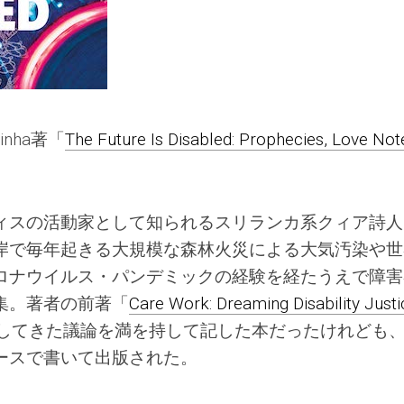
asinha著「
The Future Is Disabled: Prophecies, Love Not
ィスの活動家として知られるスリランカ系クィア詩人
岸で毎年起きる大規模な森林火災による大気汚染や世
ロナウイルス・パンデミックの経験を経たうえで障害
集。著者の前著「
Care Work: Dreaming Disability Justi
開してきた議論を満を持して記した本だったけれども
ースで書いて出版された。