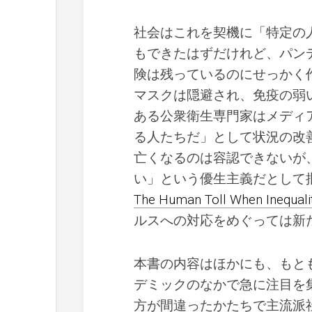
社会はこれを契機に「特定の
もできたはずだけれど、パン
険は残っているのにせっかく
マスクは隠避され、免疫の弱
ある公衆衛生専門家はメディア
る人たちだ」として状況の改善
亡くなるのは容認できないが
い」という優生主義だとして批判され
The Human Toll When Inequalit
ルスへの対応をめぐっては新
本書の内容はほかにも、もと
デミックのなかで急に注目を
方が間違ったかたちで主流派