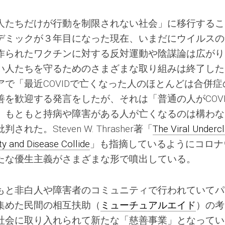
人たちだけが行動を制限されない社会」に移行するこ
デミックが３年目になった現在、いまだにウイルスの
作られたワクチンに対する反対運動や陰謀論は広がり
い人たちを守るためのさまざまな取り組みは終了した
で「最近COVIDで亡くなった人のほとんどは合併症
を歓迎する発言をしたが、それは「普通の人がCOVI
、もともと持病や障害がある人が亡くなるのは構わな
た。Steven W. Thrasher著「
The Viral Undercl
y and Disease Collide
」も指摘しているようにコロナ
たな優生主義がさまざまな形で噴出している。
もと非白人や障害者のコミュニティで行われていてパ
集めた民間の相互扶助（
ミューチュアルエイド
）の考
社会に取り入れられて新たな「慈善事業」となってい