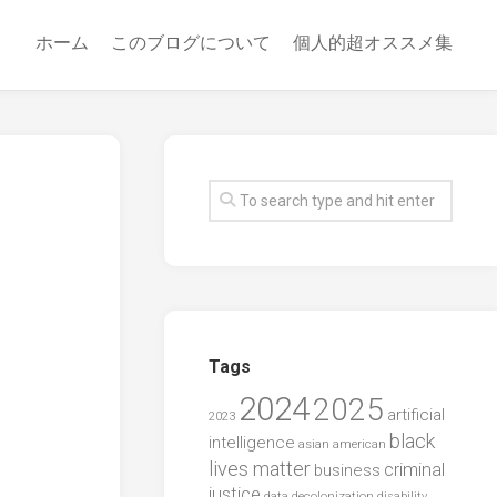
ホーム
このブログについて
個人的超オススメ集
Tags
2024
2025
artificial
2023
black
intelligence
asian american
lives matter
criminal
business
justice
data
decolonization
disability