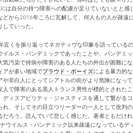
JCは自分の持つ障害への配慮が足りていないとと感
どから2016年ころに瓦解して、何人もの人が疎遠
りしていった。
0年近くを振り返ってネガティヴな印象を語っている
ウイルス・パンデミックであったことや、パンデミッ
大気汚染で持病や障害のある人たちの外出が困難にな
ィアが多い地域で
プラウド・ボーイズ
による暴力的な
アや非白人にとってシアトルの街がより危険になって
友人で障害のある黒人トランス男性が標的とされたこ
、ディスアビリティ・ジャスティスを通して繋がるコ
られ、そしてその目立つリーダーの一人として批判の
るだろう。読んでいて悲しく感じた。著者ともだけれ
ロナウイルス・パンデミック以来疎遠になっているデ