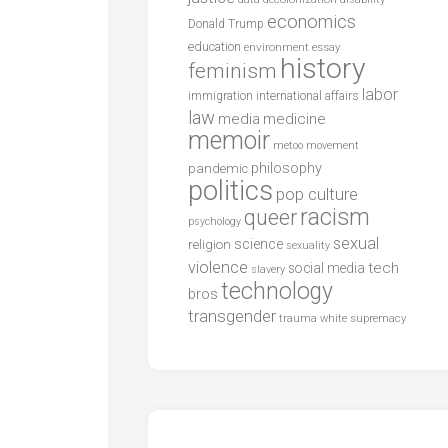
economics
Donald Trump
education
environment
essay
history
feminism
labor
international affairs
immigration
law
media
medicine
memoir
metoo
movement
philosophy
pandemic
politics
pop culture
racism
queer
psychology
sexual
science
religion
sexuality
violence
tech
social media
slavery
technology
bros
transgender
trauma
white supremacy