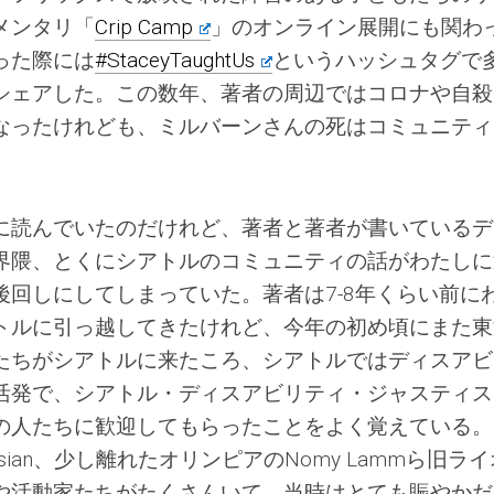
メンタリ「
Crip Camp
」のオンライン展開にも関わ
った際には
#StaceyTaughtUs
というハッシュタグで
シェアした。この数年、著者の周辺ではコロナや自殺
なったけれども、ミルバーンさんの死はコミュニティ
に読んでいたのだけれど、著者と著者が書いているデ
界隈、とくにシアトルのコミュニティの話がわたしに
回しにしてしまっていた。著者は7-8年くらい前に
トルに引っ越してきたけれど、今年の初め頃にまた東
たちがシアトルに来たころ、シアトルではディスアビ
活発で、シアトル・ディスアビリティ・ジャスティス
の人たちに歓迎してもらったことをよく覚えている。
T. Russian、少し離れたオリンピアのNomy Lammら旧ラ
や活動家たちがたくさんいて、当時はとても賑やかだ