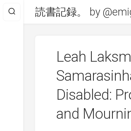
Skip
読書記録。 by @emig
to
content
Leah Laksmi
Samarasinh
Disabled: P
and Mourn