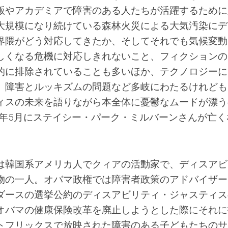
版やアカデミアで障害のある人たちが活躍するために
大規模になり続けている森林火災による大気汚染にデ
界隈がどう対応してきたか、そしてそれでも気候変動
しくなる危機に対応しきれないこと、フィクションの
的に排除されていることも多いほか、テクノロジーに
、障害とルッキズムの問題など多岐にわたるけれども
ィスの未来を語りながら本全体に憂鬱なムードが漂う
0年5月にステイシー・パーク・ミルバーンさんが亡く
は韓国系アメリカ人でクィアの活動家で、ディスアビ
物の一人。オバマ政権では障害者政策のアドバイザー
ダースの選挙公約のディスアビリティ・ジャスティス
オバマの健康保険改革を廃止しようとした際にそれに
トフリックスで放映された障害のある子どもたちのサ