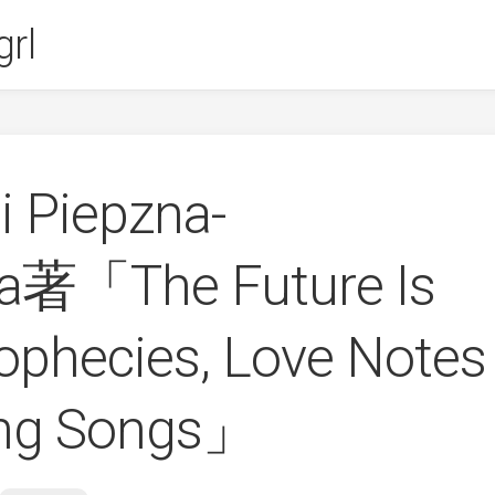
rl
 Piepzna-
a著「The Future Is
rophecies, Love Notes
ing Songs」